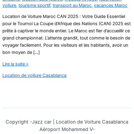
voiture
,
tourisme sportif
,
transport au Maroc
,
vacances Maroc
Location de Voiture Maroc CAN 2025 : Votre Guide Essentiel
pour le Tournoi La Coupe d’Afrique des Nations (CAN) 2025 est
prête à captiver le monde entier. Le Maroc est fier d’accueillir ce
grand championnat. L’attente grandit, tout comme le besoin de
voyager facilement. Pour les visiteurs et les habitants, avoir un
bon moyen de […]
Location
Lire la suite »
de
Location de voiture Casablanca
Voiture
Maroc
CAN
2025
Copyright -
Jazz car | Location de Voiture Casablanca
Aéroport Mohammed V-