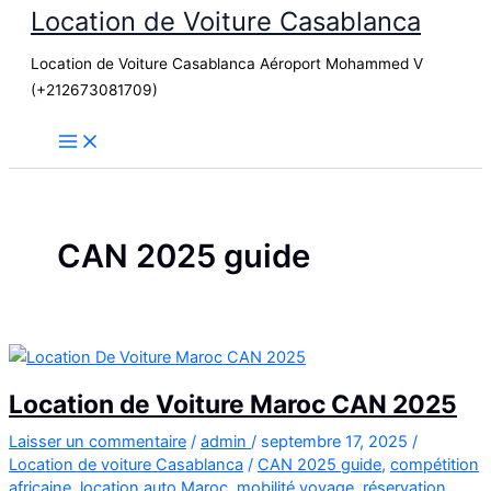
Location de Voiture Casablanca
Aller
au
Location de Voiture Casablanca Aéroport Mohammed V
contenu
(+212673081709)
CAN 2025 guide
Location de Voiture Maroc CAN 2025
Laisser un commentaire
/
admin
/
septembre 17, 2025
/
Location de voiture Casablanca
/
CAN 2025 guide
,
compétition
africaine
,
location auto Maroc
,
mobilité voyage
,
réservation