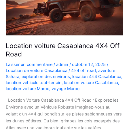
Location voiture Casablanca 4X4 Off
Road
Laisser un commentaire
/
admin
/
octobre 12, 2025
/
Location de voiture Casablanca
/
4x4 off road
,
aventure
Sahara
,
exploration des environs
,
location 4x4 Casablanca
,
location véhicule tout-terrain
,
location voiture Casablanca
,
location voiture Maroc
,
voyage Maroc
Location Voiture Casablanca 4×4 Off Road : Explorez les
Environs avec un Véhicule Robuste Imaginez-vous au
volant d’un 4×4 qui bondit sur les pistes sablonneuses vers
les dunes côtières. Ou bien, grimpez les cols escarpés des
Atlas avec une vue époustouflante sur les vallées