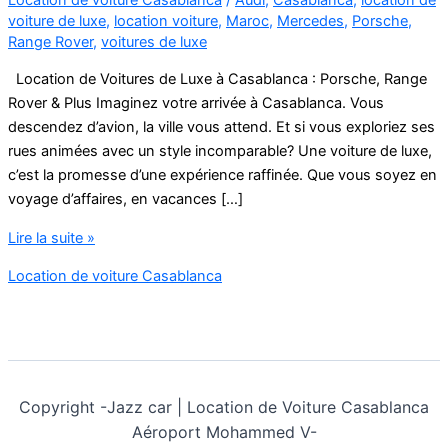
voiture de luxe
,
location voiture
,
Maroc
,
Mercedes
,
Porsche
,
Range Rover
,
voitures de luxe
Location de Voitures de Luxe à Casablanca : Porsche, Range
Rover & Plus Imaginez votre arrivée à Casablanca. Vous
descendez d’avion, la ville vous attend. Et si vous exploriez ses
rues animées avec un style incomparable? Une voiture de luxe,
c’est la promesse d’une expérience raffinée. Que vous soyez en
voyage d’affaires, en vacances […]
Location
Lire la suite »
de
Location de voiture Casablanca
Voiture
de
Luxe
à
Casablanca
Copyright -
Jazz car | Location de Voiture Casablanca
Aéroport Mohammed V-