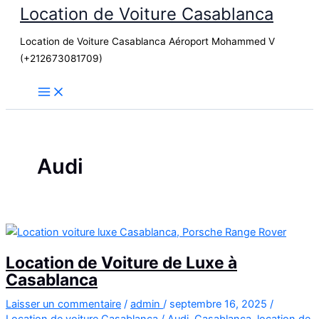
Location de Voiture Casablanca
Aller
au
Location de Voiture Casablanca Aéroport Mohammed V
contenu
(+212673081709)
Audi
Location de Voiture de Luxe à
Casablanca
Laisser un commentaire
/
admin
/
septembre 16, 2025
/
Location de voiture Casablanca
/
Audi
,
Casablanca
,
location de