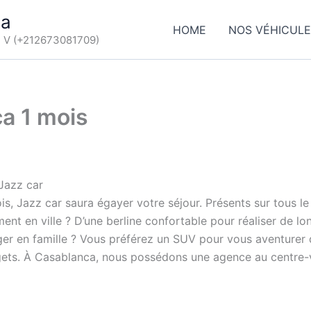
ca
HOME
NOS VÉHICUL
d V (+212673081709)
ca 1 mois
Jazz car
is, Jazz car saura égayer votre séjour. Présents sur tous 
nt en ville ? D’une berline confortable pour réaliser de long
r en famille ? Vous préférez un SUV pour vous aventurer da
gets. À Casablanca, nous possédons une agence au centre-vil