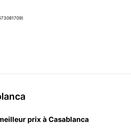
2673081709)
blanca
meilleur prix à Casablanca