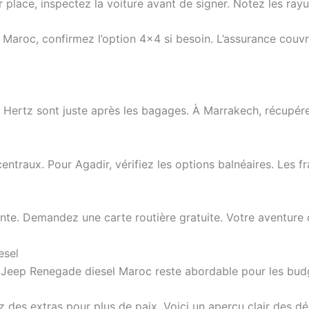
place, inspectez la voiture avant de signer. Notez les rayur
aroc, confirmez l’option 4×4 si besoin. L’assurance couvre
ertz sont juste après les bagages. À Marrakech, récupérez
 centraux. Pour Agadir, vérifiez les options balnéaires. Le
attente. Demandez une carte routière gratuite. Votre aventur
esel
ion Jeep Renegade diesel Maroc reste abordable pour les bu
ez des extras pour plus de paix. Voici un aperçu clair des d