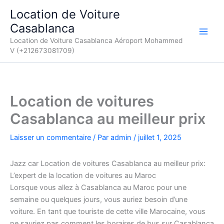
Aller
Location de Voiture
au
Casablanca
contenu
Location de Voiture Casablanca Aéroport Mohammed
V (+212673081709)
Location de voitures
Casablanca au meilleur prix
Laisser un commentaire
/ Par
admin
/
juillet 1, 2025
Jazz car Location de voitures Casablanca au meilleur prix:
L’expert de la location de voitures au Maroc
Lorsque vous allez à Casablanca au Maroc pour une
semaine ou quelques jours, vous auriez besoin d’une
voiture. En tant que touriste de cette ville Marocaine, vous
ne sauriez pas comment les horaires de bus sur Casablanca