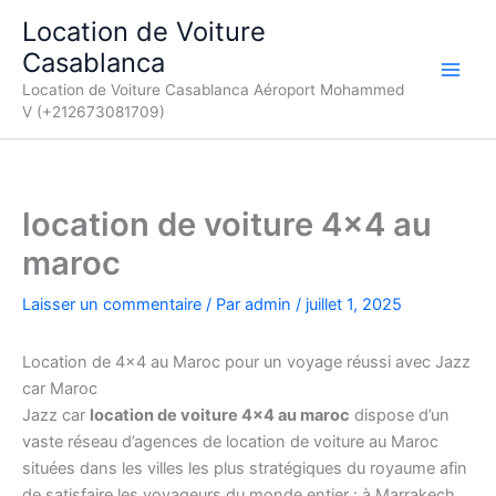
Aller
Location de Voiture
au
Casablanca
contenu
Location de Voiture Casablanca Aéroport Mohammed
V (+212673081709)
location de voiture 4×4 au
maroc
Laisser un commentaire
/ Par
admin
/
juillet 1, 2025
Location de 4×4 au Maroc pour un voyage réussi avec Jazz
car Maroc
Jazz car
location de voiture 4×4 au maroc
dispose d’un
vaste réseau d’agences de location de voiture au Maroc
situées dans les villes les plus stratégiques du royaume afin
de satisfaire les voyageurs du monde entier : à Marrakech,