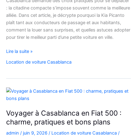
Casablanca demande des choix pratiques pour se déplacer
: la citadine compacte s’impose souvent comme la meilleure
alliée. Dans cet article, je décrypte pourquoi la Kia Picanto
plaît tant aux conducteurs de passage et aux habitants,
comment la louer sans surprises, et quelles astuces adopter
pour tirer le meilleur parti d’une petite voiture en ville.
louez
Lire la suite »
malin
Location de voiture Casablanca
:
la
Kia
Picanto
à
Casablanca
pour
Voyager à Casablanca en Fiat 500 :
vos
charme, pratiques et bons plans
déplacements
admin
/
juin 9, 2026
/
Location de voiture Casablanca
/