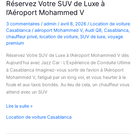
Réservez Votre SUV de Luxe à
pratiques
l’Aéroport Mohammed V
et
bons
3 commentaires
/
admin
/
avril 8, 2026
/
Location de voiture
plans
Casablanca
/
aéroport Mohammed V
,
Audi Q8
,
Casablanca
,
chauffeur privé
,
location de voiture
,
SUV de luxe
,
voyage
premium
Réservez Votre SUV de Luxe à l’Aéroport Mohammed V dès
Aujourd’hui avec Jazz Car : L’Expérience de Conduite Ultime
à Casablanca Imaginez-vous sortir de l’avion à l’Aéroport
Mohammed V, fatigué par un long vol, et vous heurter à la
foule et aux taxis bondés. Au lieu de cela, un chauffeur vous
attend avec un SUV
Réservez
Lire la suite »
Votre
Location de voiture Casablanca
SUV
de
Luxe