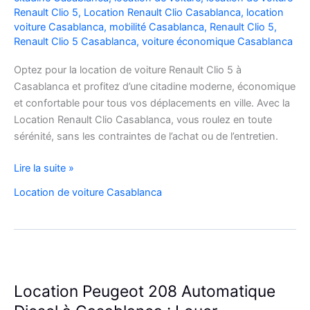
Renault Clio 5
,
Location Renault Clio Casablanca
,
location
voiture Casablanca
,
mobilité Casablanca
,
Renault Clio 5
,
Renault Clio 5 Casablanca
,
voiture économique Casablanca
Optez pour la location de voiture Renault Clio 5 à
Casablanca et profitez d’une citadine moderne, économique
et confortable pour tous vos déplacements en ville. Avec la
Location Renault Clio Casablanca, vous roulez en toute
sérénité, sans les contraintes de l’achat ou de l’entretien.
Location
Lire la suite »
de
Location de voiture Casablanca
Voiture
Renault
Clio
5
à
Casablanca
Location Peugeot 208 Automatique
✅