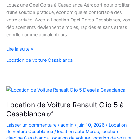
Louez une Opel Corsa à Casablanca Aéroport pour profiter
d’une solution pratique, économique et confortable dès
votre arrivée. Avec la Location Opel Corsa Casablanca, vos
déplacements deviennent simples, rapides et sans stress
en ville comme aux alentours.
Location
Lire la suite »
Opel
Location de voiture Casablanca
Corsa
Casablanca
Aéroport
|
Location
Voiture
Location de Voiture Renault Clio 5 à
Casablanca
Casablanca ✅
Laisser un commentaire
/
admin
/
juin 10, 2026
/
Location
de voiture Casablanca
/
location auto Maroc
,
location
citadine Casablanca
,
location de voiture
,
location de voiture