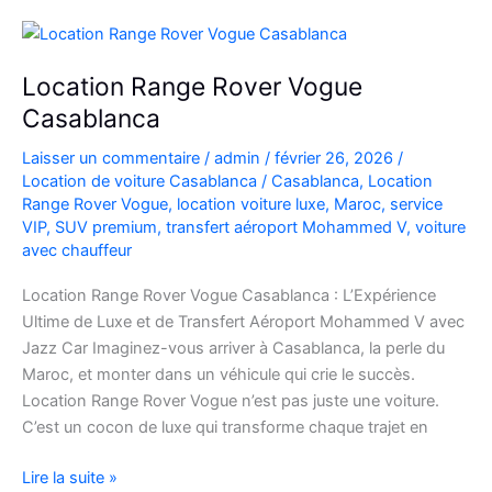
à
l’Aéroport
Mohammed
Location Range Rover Vogue
V
Casablanca
Laisser un commentaire
/
admin
/
février 26, 2026
/
Location de voiture Casablanca
/
Casablanca
,
Location
Range Rover Vogue
,
location voiture luxe
,
Maroc
,
service
VIP
,
SUV premium
,
transfert aéroport Mohammed V
,
voiture
avec chauffeur
Location Range Rover Vogue Casablanca : L’Expérience
Ultime de Luxe et de Transfert Aéroport Mohammed V avec
Jazz Car Imaginez-vous arriver à Casablanca, la perle du
Maroc, et monter dans un véhicule qui crie le succès.
Location Range Rover Vogue n’est pas juste une voiture.
C’est un cocon de luxe qui transforme chaque trajet en
Location
Lire la suite »