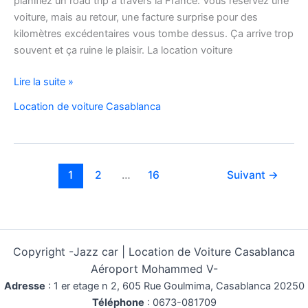
planifiez un road trip à travers la France. Vous réservez une
voiture, mais au retour, une facture surprise pour des
kilomètres excédentaires vous tombe dessus. Ça arrive trop
souvent et ça ruine le plaisir. La location voiture
Location
Lire la suite »
Voiture
Location de voiture Casablanca
Pas
Cher
Kilométrage
Illimité
1
2
…
16
Suivant
→
Copyright -
Jazz car | Location de Voiture Casablanca
Aéroport Mohammed V-
Adresse
:
1 er etage n 2, 605 Rue Goulmima, Casablanca 20250
Téléphone
:
0673-081709