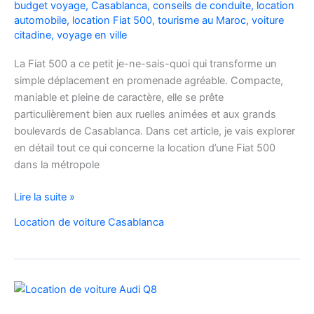
budget voyage
,
Casablanca
,
conseils de conduite
,
location
automobile
,
location Fiat 500
,
tourisme au Maroc
,
voiture
citadine
,
voyage en ville
La Fiat 500 a ce petit je-ne-sais-quoi qui transforme un
simple déplacement en promenade agréable. Compacte,
maniable et pleine de caractère, elle se prête
particulièrement bien aux ruelles animées et aux grands
boulevards de Casablanca. Dans cet article, je vais explorer
en détail tout ce qui concerne la location d’une Fiat 500
dans la métropole
Voyager
Lire la suite »
à
Location de voiture Casablanca
Casablanca
en
Fiat
500
:
charme,