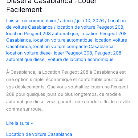
Diesel à Casablanca : Louer
Facilement
Laisser un commentaire
/
admin
/
juin 10, 2026
/
Location
de voiture Casablanca
/
location de voiture Peugeot 208
,
location Peugeot 208 automatique
,
Location Peugeot 208
Casablanca
,
location voiture automatique
,
location voiture
Casablanca
,
location voiture compacte Casablanca
,
location voiture diesel
,
louer Peugeot 208
,
Peugeot 208
automatique diesel
,
voiture de location économique
À Casablanca, la Location Peugeot 208 à Casablanca est
une option simple, économique et confortable pour tous
vos déplacements. Que vous souhaitiez louer une Peugeot
208 pour quelques jours ou plus longtemps, ce modèle
automatique diesel vous garantit une conduite fluide en ville
comme sur route.
Location
Lire la suite »
Peugeot
Location de voiture Casablanca
208