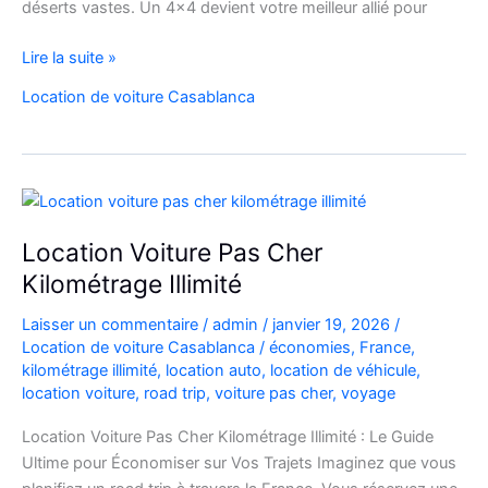
déserts vastes. Un 4×4 devient votre meilleur allié pour
location
Lire la suite »
de
Location de voiture Casablanca
voiture
4×4
au
Maroc
pour
explorer
Location Voiture Pas Cher
l’Atlas
Kilométrage Illimité
et
le
Laisser un commentaire
/
admin
/
janvier 19, 2026
/
désert
Location de voiture Casablanca
/
économies
,
France
,
kilométrage illimité
,
location auto
,
location de véhicule
,
location voiture
,
road trip
,
voiture pas cher
,
voyage
Location Voiture Pas Cher Kilométrage Illimité : Le Guide
Ultime pour Économiser sur Vos Trajets Imaginez que vous