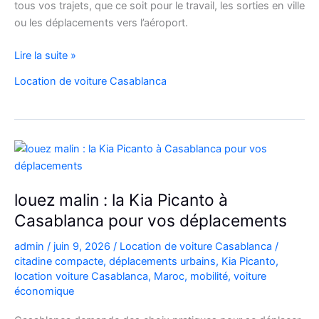
tous vos trajets, que ce soit pour le travail, les sorties en ville
ou les déplacements vers l’aéroport.
Location
Lire la suite »
de
Location de voiture Casablanca
voiture
Citroën
C3
à
Casablanca
louez malin : la Kia Picanto à
Casablanca pour vos déplacements
admin
/
juin 9, 2026
/
Location de voiture Casablanca
/
citadine compacte
,
déplacements urbains
,
Kia Picanto
,
location voiture Casablanca
,
Maroc
,
mobilité
,
voiture
économique