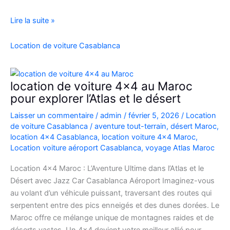
Location
Lire la suite »
Range
Rover
Location de voiture Casablanca
Vogue
Casablanca
location de voiture 4×4 au Maroc
pour explorer l’Atlas et le désert
Laisser un commentaire
/
admin
/
février 5, 2026
/
Location
de voiture Casablanca
/
aventure tout-terrain
,
désert Maroc
,
location 4x4 Casablanca
,
location voiture 4x4 Maroc
,
Location voiture aéroport Casablanca
,
voyage Atlas Maroc
Location 4×4 Maroc : L’Aventure Ultime dans l’Atlas et le
Désert avec Jazz Car Casablanca Aéroport Imaginez-vous
au volant d’un véhicule puissant, traversant des routes qui
serpentent entre des pics enneigés et des dunes dorées. Le
Maroc offre ce mélange unique de montagnes raides et de