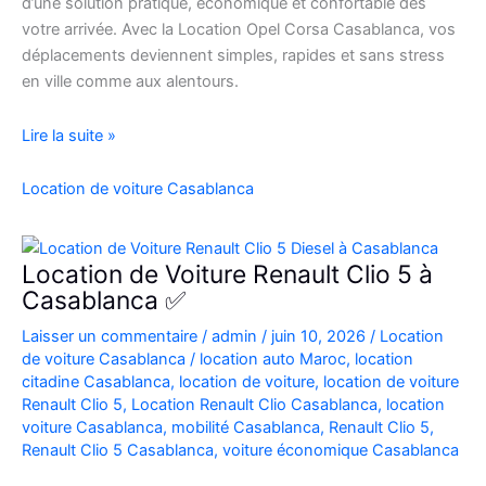
d’une solution pratique, économique et confortable dès
votre arrivée. Avec la Location Opel Corsa Casablanca, vos
déplacements deviennent simples, rapides et sans stress
en ville comme aux alentours.
Location
Lire la suite »
Opel
Corsa
Location de voiture Casablanca
Casablanca
Aéroport
|
Location de Voiture Renault Clio 5 à
Location
Casablanca ✅
Voiture
Laisser un commentaire
/
admin
/
juin 10, 2026
/
Location
Casablanca
de voiture Casablanca
/
location auto Maroc
,
location
citadine Casablanca
,
location de voiture
,
location de voiture
Renault Clio 5
,
Location Renault Clio Casablanca
,
location
voiture Casablanca
,
mobilité Casablanca
,
Renault Clio 5
,
Renault Clio 5 Casablanca
,
voiture économique Casablanca