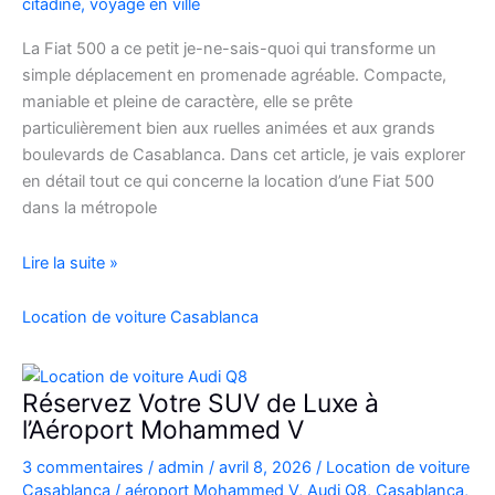
citadine
,
voyage en ville
La Fiat 500 a ce petit je-ne-sais-quoi qui transforme un
simple déplacement en promenade agréable. Compacte,
maniable et pleine de caractère, elle se prête
particulièrement bien aux ruelles animées et aux grands
boulevards de Casablanca. Dans cet article, je vais explorer
en détail tout ce qui concerne la location d’une Fiat 500
dans la métropole
Voyager
Lire la suite »
à
Casablanca
Location de voiture Casablanca
en
Fiat
500
Réservez Votre SUV de Luxe à
:
l’Aéroport Mohammed V
charme,
3 commentaires
/
admin
/
avril 8, 2026
/
Location de voiture
pratiques
Casablanca
/
aéroport Mohammed V
,
Audi Q8
,
Casablanca
,