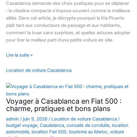
Casablanca demande des choix pratiques pour se déplacer
: la citadine compacte s’impose souvent comme la meilleure
alliée. Dans cet article, je décrypte pourquoi la Kia Picanto
plaît tant aux conducteurs de passage et aux habitants,
comment la louer sans surprises, et quelles astuces adopter
pour tirer le meilleur parti d’une petite voiture en ville.
louez
Lire la suite »
malin
:
Location de voiture Casablanca
la
Kia
Picanto
à
Voyager à Casablanca en Fiat 500 :
Casablanca
charme, pratiques et bons plans
pour
admin
/
juin 9, 2026
/
Location de voiture Casablanca
/
vos
budget voyage
,
Casablanca
,
conseils de conduite
,
location
déplacements
automobile
,
location Fiat 500
,
tourisme au Maroc
,
voiture