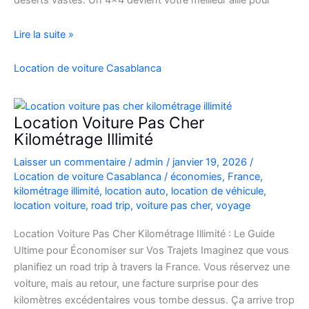
déserts vastes. Un 4×4 devient votre meilleur allié pour
location
Lire la suite »
de
voiture
Location de voiture Casablanca
4×4
au
Maroc
Location Voiture Pas Cher
pour
Kilométrage Illimité
explorer
Laisser un commentaire
/
admin
/
janvier 19, 2026
/
l’Atlas
Location de voiture Casablanca
/
économies
,
France
,
et
kilométrage illimité
,
location auto
,
location de véhicule
,
le
location voiture
,
road trip
,
voiture pas cher
,
voyage
désert
Location Voiture Pas Cher Kilométrage Illimité : Le Guide
Ultime pour Économiser sur Vos Trajets Imaginez que vous
planifiez un road trip à travers la France. Vous réservez une
voiture, mais au retour, une facture surprise pour des
kilomètres excédentaires vous tombe dessus. Ça arrive trop