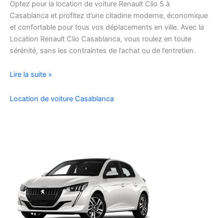
Optez pour la location de voiture Renault Clio 5 à
Casablanca et profitez d’une citadine moderne, économique
et confortable pour tous vos déplacements en ville. Avec la
Location Renault Clio Casablanca, vous roulez en toute
sérénité, sans les contraintes de l’achat ou de l’entretien.
Location
Lire la suite »
de
Voiture
Location de voiture Casablanca
Renault
Clio
5
à
Casablanca
✅