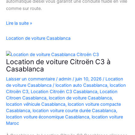
automatique diesel vous garantit une conduite fluide en ville
comme sur route.
Location
Lire la suite »
Peugeot
208
Location de voiture Casablanca
Automatique
Diesel
à
Location de voiture Citroën C3 à
Casablanca
Casablanca
:
Laisser un commentaire
/
admin
/
juin 10, 2026
/
Location
Louer
de voiture Casablanca
/
location auto Casablanca
,
location
Facilement
Citroën C3
,
Location Citroën C3 Casablanca
,
Location
Citroen Casablanca
,
location de voiture Casablanca
,
location véhicule Casablanca
,
location voiture compacte
Casablanca
,
location voiture courte durée Casablanca
,
location voiture économique Casablanca
,
location voiture
Maroc