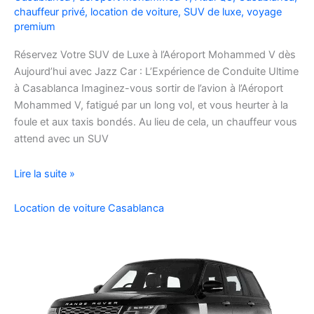
et
chauffeur privé
,
location de voiture
,
SUV de luxe
,
voyage
bons
premium
plans
Réservez Votre SUV de Luxe à l’Aéroport Mohammed V dès
Aujourd’hui avec Jazz Car : L’Expérience de Conduite Ultime
à Casablanca Imaginez-vous sortir de l’avion à l’Aéroport
Mohammed V, fatigué par un long vol, et vous heurter à la
foule et aux taxis bondés. Au lieu de cela, un chauffeur vous
attend avec un SUV
Réservez
Lire la suite »
Votre
SUV
Location de voiture Casablanca
de
Luxe
à
l’Aéroport
Mohammed
V