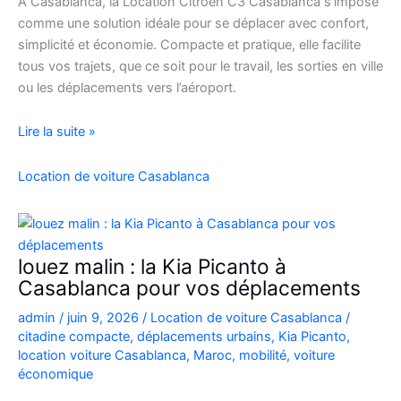
À Casablanca, la Location Citroën C3 Casablanca s’impose
comme une solution idéale pour se déplacer avec confort,
simplicité et économie. Compacte et pratique, elle facilite
tous vos trajets, que ce soit pour le travail, les sorties en ville
ou les déplacements vers l’aéroport.
Location
Lire la suite »
de
voiture
Location de voiture Casablanca
Citroën
C3
à
Casablanca
louez malin : la Kia Picanto à
Casablanca pour vos déplacements
admin
/
juin 9, 2026
/
Location de voiture Casablanca
/
citadine compacte
,
déplacements urbains
,
Kia Picanto
,
location voiture Casablanca
,
Maroc
,
mobilité
,
voiture
économique