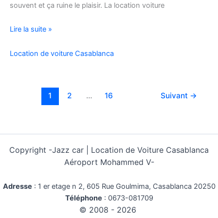
souvent et ça ruine le plaisir. La location voiture
Location
Lire la suite »
Voiture
Pas
Location de voiture Casablanca
Cher
Kilométrage
Illimité
1
2
…
16
Suivant
→
Copyright -
Jazz car | Location de Voiture Casablanca
Aéroport Mohammed V-
Adresse
:
1 er etage n 2, 605 Rue Goulmima, Casablanca 20250
Téléphone
:
0673-081709
© 2008 - 2026