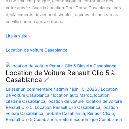
d’une solution pratique, économique et confortable dès
votre arrivée. Avec la Location Opel Corsa Casablanca, vos
déplacements deviennent simples, rapides et sans stress
en ville comme aux alentours.
Location
Lire la suite »
Opel
Corsa
Location de voiture Casablanca
Casablanca
Aéroport
|
Location de Voiture Renault Clio 5 à
Location
Casablanca ✅
Voiture
Laisser un commentaire
/
admin
/
juin 10, 2026
/
Location
Casablanca
de voiture Casablanca
/
location auto Maroc
,
location
citadine Casablanca
,
location de voiture
,
location de voiture
Renault Clio 5
,
Location Renault Clio Casablanca
,
location
voiture Casablanca
,
mobilité Casablanca
,
Renault Clio 5
,
Renault Clio 5 Casablanca
,
voiture économique Casablanca