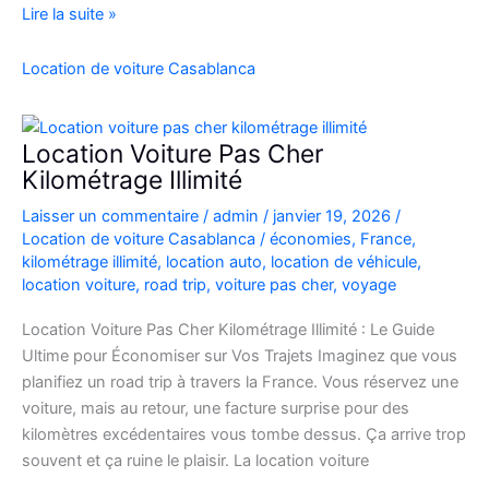
location
Lire la suite »
de
voiture
Location de voiture Casablanca
4×4
au
Maroc
Location Voiture Pas Cher
pour
Kilométrage Illimité
explorer
Laisser un commentaire
/
admin
/
janvier 19, 2026
/
l’Atlas
Location de voiture Casablanca
/
économies
,
France
,
et
kilométrage illimité
,
location auto
,
location de véhicule
,
le
location voiture
,
road trip
,
voiture pas cher
,
voyage
désert
Location Voiture Pas Cher Kilométrage Illimité : Le Guide
Ultime pour Économiser sur Vos Trajets Imaginez que vous
planifiez un road trip à travers la France. Vous réservez une
voiture, mais au retour, une facture surprise pour des
kilomètres excédentaires vous tombe dessus. Ça arrive trop
souvent et ça ruine le plaisir. La location voiture