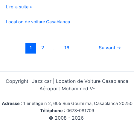
Location
Lire la suite »
Voiture
Pas
Location de voiture Casablanca
Cher
Kilométrage
Illimité
1
2
…
16
Suivant
→
Copyright -
Jazz car | Location de Voiture Casablanca
Aéroport Mohammed V-
Adresse
:
1 er etage n 2, 605 Rue Goulmima, Casablanca 20250
Téléphone
:
0673-081709
© 2008 - 2026