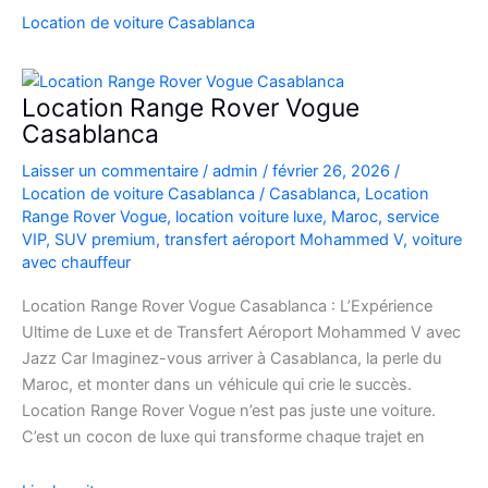
SUV
Location de voiture Casablanca
de
Luxe
à
Location Range Rover Vogue
l’Aéroport
Casablanca
Mohammed
Laisser un commentaire
/
admin
/
février 26, 2026
/
V
Location de voiture Casablanca
/
Casablanca
,
Location
Range Rover Vogue
,
location voiture luxe
,
Maroc
,
service
VIP
,
SUV premium
,
transfert aéroport Mohammed V
,
voiture
avec chauffeur
Location Range Rover Vogue Casablanca : L’Expérience
Ultime de Luxe et de Transfert Aéroport Mohammed V avec
Jazz Car Imaginez-vous arriver à Casablanca, la perle du
Maroc, et monter dans un véhicule qui crie le succès.
Location Range Rover Vogue n’est pas juste une voiture.
C’est un cocon de luxe qui transforme chaque trajet en