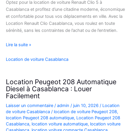
Optez pour la location de voiture Renault Clio 5 à
Casablanca et profitez d’une citadine moderne, économique
et confortable pour tous vos déplacements en ville. Avec la
Location Renault Clio Casablanca, vous roulez en toute
sérénité, sans les contraintes de l’achat ou de l’entretien.
Location
Lire la suite »
de
Voiture
Location de voiture Casablanca
Renault
Clio
5
Location Peugeot 208 Automatique
à
Diesel à Casablanca : Louer
Casablanca
Facilement
✅
Laisser un commentaire
/
admin
/
juin 10, 2026
/
Location
de voiture Casablanca
/
location de voiture Peugeot 208
,
location Peugeot 208 automatique
,
Location Peugeot 208
Casablanca
,
location voiture automatique
,
location voiture
Casablanca
,
location voiture compacte Casablanca
,