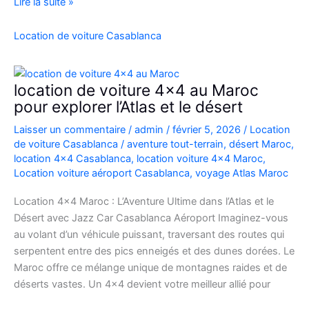
Location
Lire la suite »
Range
Rover
Location de voiture Casablanca
Vogue
Casablanca
location de voiture 4×4 au Maroc
pour explorer l’Atlas et le désert
Laisser un commentaire
/
admin
/
février 5, 2026
/
Location
de voiture Casablanca
/
aventure tout-terrain
,
désert Maroc
,
location 4x4 Casablanca
,
location voiture 4x4 Maroc
,
Location voiture aéroport Casablanca
,
voyage Atlas Maroc
Location 4×4 Maroc : L’Aventure Ultime dans l’Atlas et le
Désert avec Jazz Car Casablanca Aéroport Imaginez-vous
au volant d’un véhicule puissant, traversant des routes qui
serpentent entre des pics enneigés et des dunes dorées. Le
Maroc offre ce mélange unique de montagnes raides et de
déserts vastes. Un 4×4 devient votre meilleur allié pour