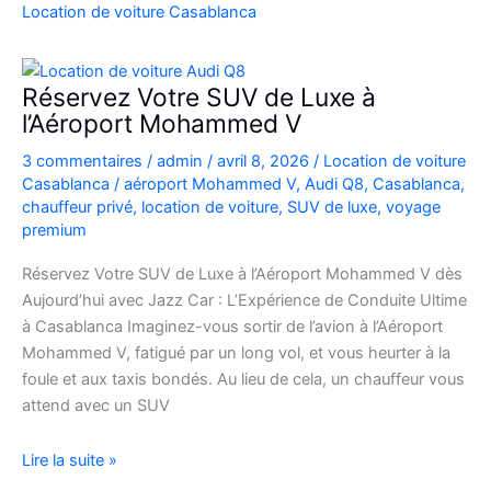
Casablanca
Location de voiture Casablanca
en
Fiat
500
Réservez Votre SUV de Luxe à
:
l’Aéroport Mohammed V
charme,
3 commentaires
/
admin
/
avril 8, 2026
/
Location de voiture
pratiques
Casablanca
/
aéroport Mohammed V
,
Audi Q8
,
Casablanca
,
et
chauffeur privé
,
location de voiture
,
SUV de luxe
,
voyage
bons
premium
plans
Réservez Votre SUV de Luxe à l’Aéroport Mohammed V dès
Aujourd’hui avec Jazz Car : L’Expérience de Conduite Ultime
à Casablanca Imaginez-vous sortir de l’avion à l’Aéroport
Mohammed V, fatigué par un long vol, et vous heurter à la
foule et aux taxis bondés. Au lieu de cela, un chauffeur vous
attend avec un SUV
Réservez
Lire la suite »
Votre