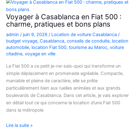
Picanto
à
Voyager à Casablanca en Fiat 500 :
Casablanca
charme, pratiques et bons plans
pour
admin
/
juin 9, 2026
/
Location de voiture Casablanca
/
vos
budget voyage
,
Casablanca
,
conseils de conduite
,
location
déplacements
automobile
,
location Fiat 500
,
tourisme au Maroc
,
voiture
citadine
,
voyage en ville
La Fiat 500 a ce petit je-ne-sais-quoi qui transforme un
simple déplacement en promenade agréable. Compacte,
maniable et pleine de caractère, elle se prête
particulièrement bien aux ruelles animées et aux grands
boulevards de Casablanca. Dans cet article, je vais explorer
en détail tout ce qui concerne la location d’une Fiat 500
dans la métropole
Voyager
Lire la suite »
à