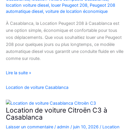
location voiture diesel
,
louer Peugeot 208
,
Peugeot 208
automatique diesel
,
voiture de location économique
À Casablanca, la Location Peugeot 208 à Casablanca est
une option simple, économique et confortable pour tous
vos déplacements. Que vous souhaitiez louer une Peugeot
208 pour quelques jours ou plus longtemps, ce modèle
automatique diesel vous garantit une conduite fluide en ville
comme sur route.
Location
Lire la suite »
Peugeot
208
Location de voiture Casablanca
Automatique
Diesel
à
Location de voiture Citroën C3 à
Casablanca
Casablanca
:
Laisser un commentaire
/
admin
/
juin 10, 2026
/
Location
Louer