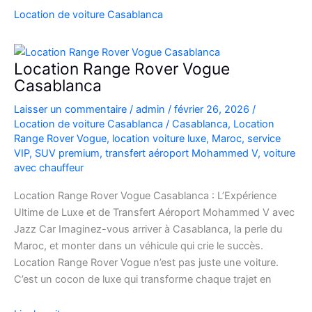
SUV
Location de voiture Casablanca
de
Luxe
à
Location Range Rover Vogue
l’Aéroport
Casablanca
Mohammed
Laisser un commentaire
/
admin
/
février 26, 2026
/
V
Location de voiture Casablanca
/
Casablanca
,
Location
Range Rover Vogue
,
location voiture luxe
,
Maroc
,
service
VIP
,
SUV premium
,
transfert aéroport Mohammed V
,
voiture
avec chauffeur
Location Range Rover Vogue Casablanca : L’Expérience
Ultime de Luxe et de Transfert Aéroport Mohammed V avec
Jazz Car Imaginez-vous arriver à Casablanca, la perle du
Maroc, et monter dans un véhicule qui crie le succès.
Location Range Rover Vogue n’est pas juste une voiture.
C’est un cocon de luxe qui transforme chaque trajet en