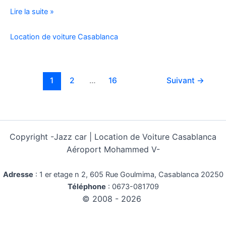
Location
Lire la suite »
Voiture
Pas
Location de voiture Casablanca
Cher
Kilométrage
Illimité
1
2
…
16
Suivant
→
Copyright -
Jazz car | Location de Voiture Casablanca
Aéroport Mohammed V-
Adresse
:
1 er etage n 2, 605 Rue Goulmima, Casablanca 20250
Téléphone
:
0673-081709
© 2008 - 2026