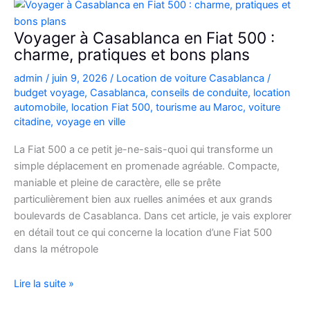
Picanto
à
Voyager à Casablanca en Fiat 500 :
Casablanca
charme, pratiques et bons plans
pour
admin
/
juin 9, 2026
/
Location de voiture Casablanca
/
vos
budget voyage
,
Casablanca
,
conseils de conduite
,
location
déplacements
automobile
,
location Fiat 500
,
tourisme au Maroc
,
voiture
citadine
,
voyage en ville
La Fiat 500 a ce petit je-ne-sais-quoi qui transforme un
simple déplacement en promenade agréable. Compacte,
maniable et pleine de caractère, elle se prête
particulièrement bien aux ruelles animées et aux grands
boulevards de Casablanca. Dans cet article, je vais explorer
en détail tout ce qui concerne la location d’une Fiat 500
dans la métropole
Voyager
Lire la suite »
à