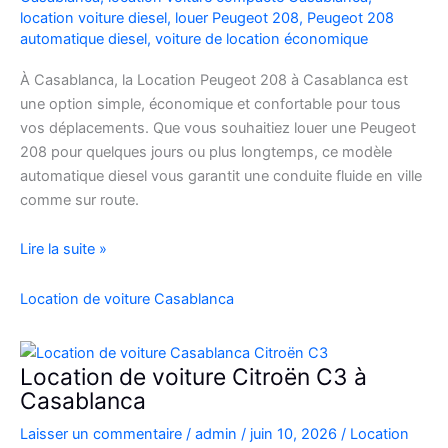
location voiture diesel
,
louer Peugeot 208
,
Peugeot 208
automatique diesel
,
voiture de location économique
À Casablanca, la Location Peugeot 208 à Casablanca est
une option simple, économique et confortable pour tous
vos déplacements. Que vous souhaitiez louer une Peugeot
208 pour quelques jours ou plus longtemps, ce modèle
automatique diesel vous garantit une conduite fluide en ville
comme sur route.
Location
Lire la suite »
Peugeot
208
Location de voiture Casablanca
Automatique
Diesel
à
Location de voiture Citroën C3 à
Casablanca
Casablanca
:
Laisser un commentaire
/
admin
/
juin 10, 2026
/
Location
Louer