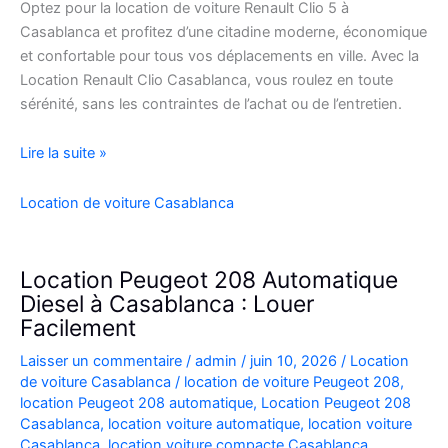
Optez pour la location de voiture Renault Clio 5 à
Casablanca et profitez d’une citadine moderne, économique
et confortable pour tous vos déplacements en ville. Avec la
Location Renault Clio Casablanca, vous roulez en toute
sérénité, sans les contraintes de l’achat ou de l’entretien.
Location
Lire la suite »
de
Voiture
Location de voiture Casablanca
Renault
Clio
5
Location Peugeot 208 Automatique
à
Diesel à Casablanca : Louer
Casablanca
Facilement
✅
Laisser un commentaire
/
admin
/
juin 10, 2026
/
Location
de voiture Casablanca
/
location de voiture Peugeot 208
,
location Peugeot 208 automatique
,
Location Peugeot 208
Casablanca
,
location voiture automatique
,
location voiture
Casablanca
,
location voiture compacte Casablanca
,