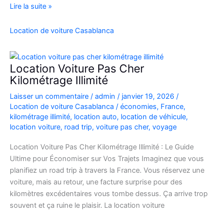
location
Lire la suite »
de
voiture
Location de voiture Casablanca
4×4
au
Maroc
Location Voiture Pas Cher
pour
Kilométrage Illimité
explorer
Laisser un commentaire
/
admin
/
janvier 19, 2026
/
l’Atlas
Location de voiture Casablanca
/
économies
,
France
,
et
kilométrage illimité
,
location auto
,
location de véhicule
,
le
location voiture
,
road trip
,
voiture pas cher
,
voyage
désert
Location Voiture Pas Cher Kilométrage Illimité : Le Guide
Ultime pour Économiser sur Vos Trajets Imaginez que vous
planifiez un road trip à travers la France. Vous réservez une
voiture, mais au retour, une facture surprise pour des
kilomètres excédentaires vous tombe dessus. Ça arrive trop
souvent et ça ruine le plaisir. La location voiture