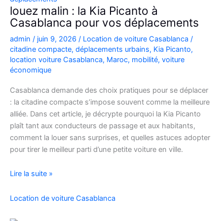
Casablanca
louez malin : la Kia Picanto à
Casablanca pour vos déplacements
admin
/
juin 9, 2026
/
Location de voiture Casablanca
/
citadine compacte
,
déplacements urbains
,
Kia Picanto
,
location voiture Casablanca
,
Maroc
,
mobilité
,
voiture
économique
Casablanca demande des choix pratiques pour se déplacer
: la citadine compacte s’impose souvent comme la meilleure
alliée. Dans cet article, je décrypte pourquoi la Kia Picanto
plaît tant aux conducteurs de passage et aux habitants,
comment la louer sans surprises, et quelles astuces adopter
pour tirer le meilleur parti d’une petite voiture en ville.
louez
Lire la suite »
malin
:
Location de voiture Casablanca
la
Kia