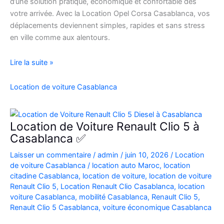
d’une solution pratique, économique et confortable dès
votre arrivée. Avec la Location Opel Corsa Casablanca, vos
déplacements deviennent simples, rapides et sans stress
en ville comme aux alentours.
Location
Lire la suite »
Opel
Corsa
Location de voiture Casablanca
Casablanca
Aéroport
|
Location de Voiture Renault Clio 5 à
Location
Casablanca ✅
Voiture
Laisser un commentaire
/
admin
/
juin 10, 2026
/
Location
Casablanca
de voiture Casablanca
/
location auto Maroc
,
location
citadine Casablanca
,
location de voiture
,
location de voiture
Renault Clio 5
,
Location Renault Clio Casablanca
,
location
voiture Casablanca
,
mobilité Casablanca
,
Renault Clio 5
,
Renault Clio 5 Casablanca
,
voiture économique Casablanca