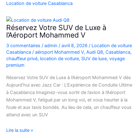
Casablanca
Location de voiture Casablanca
en
Fiat
500
Réservez Votre SUV de Luxe à
:
l’Aéroport Mohammed V
charme,
3 commentaires
/
admin
/
avril 8, 2026
/
Location de voiture
pratiques
Casablanca
/
aéroport Mohammed V
,
Audi Q8
,
Casablanca
,
et
chauffeur privé
,
location de voiture
,
SUV de luxe
,
voyage
bons
premium
plans
Réservez Votre SUV de Luxe à l’Aéroport Mohammed V dès
Aujourd’hui avec Jazz Car : L’Expérience de Conduite Ultime
à Casablanca Imaginez-vous sortir de l’avion à l’Aéroport
Mohammed V, fatigué par un long vol, et vous heurter à la
foule et aux taxis bondés. Au lieu de cela, un chauffeur vous
attend avec un SUV
Réservez
Lire la suite »
Votre