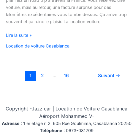
planifiez un road trip à travers la France. Vous réservez une
voiture, mais au retour, une facture surprise pour des
kilomètres excédentaires vous tombe dessus. Ça arrive trop
souvent et ça ruine le plaisir. La location voiture
Location
Lire la suite »
Voiture
Location de voiture Casablanca
Pas
Cher
Kilométrage
Illimité
1
2
…
16
Suivant
→
Copyright -
Jazz car | Location de Voiture Casablanca
Aéroport Mohammed V-
Adresse
:
1 er etage n 2, 605 Rue Goulmima, Casablanca 20250
Téléphone
:
0673-081709