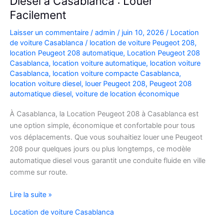
Diesel à Casablanca : Louer
Facilement
Laisser un commentaire
/
admin
/
juin 10, 2026
/
Location
de voiture Casablanca
/
location de voiture Peugeot 208
,
location Peugeot 208 automatique
,
Location Peugeot 208
Casablanca
,
location voiture automatique
,
location voiture
Casablanca
,
location voiture compacte Casablanca
,
location voiture diesel
,
louer Peugeot 208
,
Peugeot 208
automatique diesel
,
voiture de location économique
À Casablanca, la Location Peugeot 208 à Casablanca est
une option simple, économique et confortable pour tous
vos déplacements. Que vous souhaitiez louer une Peugeot
208 pour quelques jours ou plus longtemps, ce modèle
automatique diesel vous garantit une conduite fluide en ville
comme sur route.
Location
Lire la suite »
Peugeot
Location de voiture Casablanca
208