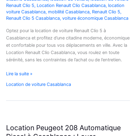
Renault Clio 5
,
Location Renault Clio Casablanca
,
location
voiture Casablanca
,
mobilité Casablanca
,
Renault Clio 5
,
Renault Clio 5 Casablanca
,
voiture économique Casablanca
Optez pour la location de voiture Renault Clio 5 à
Casablanca et profitez d’une citadine moderne, économique
et confortable pour tous vos déplacements en ville. Avec la
Location Renault Clio Casablanca, vous roulez en toute
sérénité, sans les contraintes de l’achat ou de l’entretien.
Location
Lire la suite »
de
Location de voiture Casablanca
Voiture
Renault
Clio
5
à
Casablanca
Location Peugeot 208 Automatique
✅