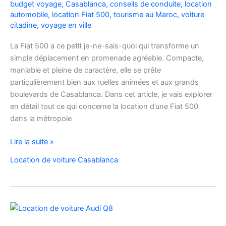
budget voyage
,
Casablanca
,
conseils de conduite
,
location
automobile
,
location Fiat 500
,
tourisme au Maroc
,
voiture
citadine
,
voyage en ville
La Fiat 500 a ce petit je-ne-sais-quoi qui transforme un
simple déplacement en promenade agréable. Compacte,
maniable et pleine de caractère, elle se prête
particulièrement bien aux ruelles animées et aux grands
boulevards de Casablanca. Dans cet article, je vais explorer
en détail tout ce qui concerne la location d’une Fiat 500
dans la métropole
Voyager
Lire la suite »
à
Location de voiture Casablanca
Casablanca
en
Fiat
500
:
charme,