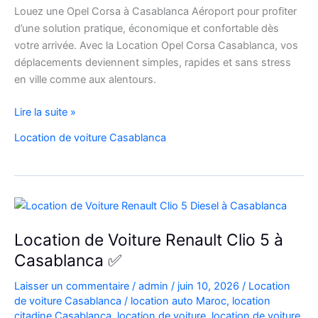
Louez une Opel Corsa à Casablanca Aéroport pour profiter
d’une solution pratique, économique et confortable dès
votre arrivée. Avec la Location Opel Corsa Casablanca, vos
déplacements deviennent simples, rapides et sans stress
en ville comme aux alentours.
Location
Lire la suite »
Opel
Location de voiture Casablanca
Corsa
Casablanca
Aéroport
|
Location
Voiture
Location de Voiture Renault Clio 5 à
Casablanca
Casablanca ✅
Laisser un commentaire
/
admin
/
juin 10, 2026
/
Location
de voiture Casablanca
/
location auto Maroc
,
location
citadine Casablanca
,
location de voiture
,
location de voiture