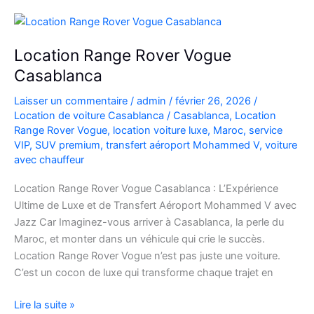
à
l’Aéroport
Mohammed
Location Range Rover Vogue
V
Casablanca
Laisser un commentaire
/
admin
/
février 26, 2026
/
Location de voiture Casablanca
/
Casablanca
,
Location
Range Rover Vogue
,
location voiture luxe
,
Maroc
,
service
VIP
,
SUV premium
,
transfert aéroport Mohammed V
,
voiture
avec chauffeur
Location Range Rover Vogue Casablanca : L’Expérience
Ultime de Luxe et de Transfert Aéroport Mohammed V avec
Jazz Car Imaginez-vous arriver à Casablanca, la perle du
Maroc, et monter dans un véhicule qui crie le succès.
Location Range Rover Vogue n’est pas juste une voiture.
C’est un cocon de luxe qui transforme chaque trajet en
Location
Lire la suite »