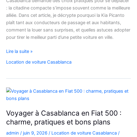
Casablanca demande des choix pratiques pour se déplacer
: la citadine compacte s’impose souvent comme la meilleure
alliée. Dans cet article, je décrypte pourquoi la Kia Picanto
plaît tant aux conducteurs de passage et aux habitants,
comment la louer sans surprises, et quelles astuces adopter
pour tirer le meilleur parti d’une petite voiture en ville.
louez
Lire la suite »
malin
Location de voiture Casablanca
:
la
Kia
Picanto
à
Casablanca
pour
Voyager à Casablanca en Fiat 500 :
vos
charme, pratiques et bons plans
déplacements
admin
/
juin 9, 2026
/
Location de voiture Casablanca
/