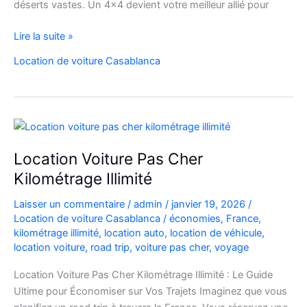
déserts vastes. Un 4×4 devient votre meilleur allié pour
location
Lire la suite »
de
Location de voiture Casablanca
voiture
4×4
au
Maroc
pour
explorer
Location Voiture Pas Cher
l’Atlas
Kilométrage Illimité
et
le
Laisser un commentaire
/
admin
/
janvier 19, 2026
/
désert
Location de voiture Casablanca
/
économies
,
France
,
kilométrage illimité
,
location auto
,
location de véhicule
,
location voiture
,
road trip
,
voiture pas cher
,
voyage
Location Voiture Pas Cher Kilométrage Illimité : Le Guide
Ultime pour Économiser sur Vos Trajets Imaginez que vous