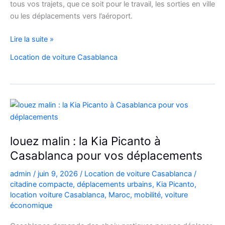
tous vos trajets, que ce soit pour le travail, les sorties en ville
ou les déplacements vers l’aéroport.
Location
Lire la suite »
de
Location de voiture Casablanca
voiture
Citroën
C3
à
Casablanca
louez malin : la Kia Picanto à
Casablanca pour vos déplacements
admin
/
juin 9, 2026
/
Location de voiture Casablanca
/
citadine compacte
,
déplacements urbains
,
Kia Picanto
,
location voiture Casablanca
,
Maroc
,
mobilité
,
voiture
économique