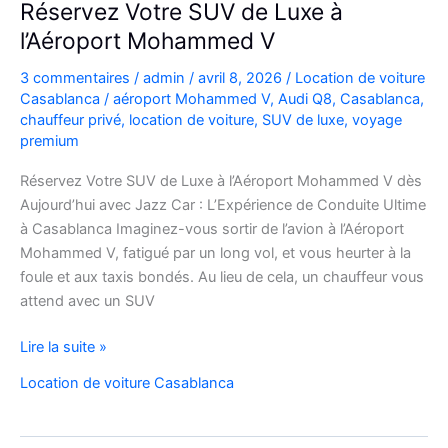
Réservez Votre SUV de Luxe à
pratiques
l’Aéroport Mohammed V
et
bons
3 commentaires
/
admin
/
avril 8, 2026
/
Location de voiture
plans
Casablanca
/
aéroport Mohammed V
,
Audi Q8
,
Casablanca
,
chauffeur privé
,
location de voiture
,
SUV de luxe
,
voyage
premium
Réservez Votre SUV de Luxe à l’Aéroport Mohammed V dès
Aujourd’hui avec Jazz Car : L’Expérience de Conduite Ultime
à Casablanca Imaginez-vous sortir de l’avion à l’Aéroport
Mohammed V, fatigué par un long vol, et vous heurter à la
foule et aux taxis bondés. Au lieu de cela, un chauffeur vous
attend avec un SUV
Réservez
Lire la suite »
Votre
Location de voiture Casablanca
SUV
de
Luxe