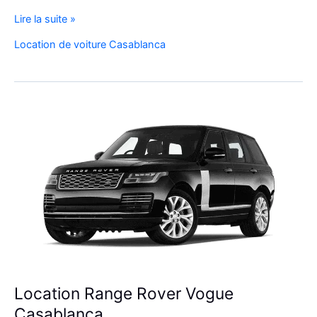
Réservez
Lire la suite »
Votre
Location de voiture Casablanca
SUV
de
Luxe
à
l’Aéroport
Mohammed
V
Location Range Rover Vogue
Casablanca