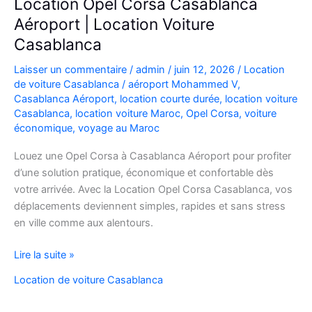
Location Opel Corsa Casablanca
Aéroport | Location Voiture
Casablanca
Laisser un commentaire
/
admin
/
juin 12, 2026
/
Location
de voiture Casablanca
/
aéroport Mohammed V
,
Casablanca Aéroport
,
location courte durée
,
location voiture
Casablanca
,
location voiture Maroc
,
Opel Corsa
,
voiture
économique
,
voyage au Maroc
Louez une Opel Corsa à Casablanca Aéroport pour profiter
d’une solution pratique, économique et confortable dès
votre arrivée. Avec la Location Opel Corsa Casablanca, vos
déplacements deviennent simples, rapides et sans stress
en ville comme aux alentours.
Location
Lire la suite »
Opel
Location de voiture Casablanca
Corsa
Casablanca