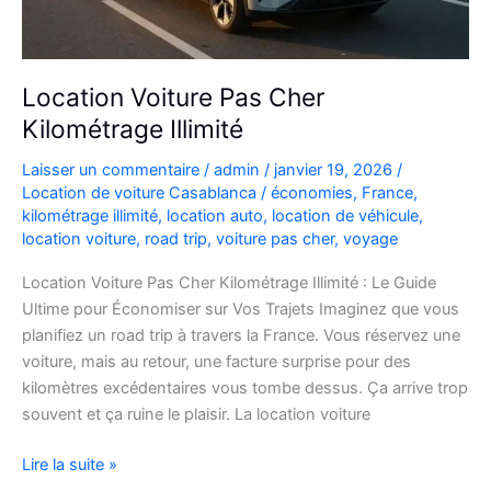
Location Voiture Pas Cher
Kilométrage Illimité
Laisser un commentaire
/
admin
/
janvier 19, 2026
/
Location de voiture Casablanca
/
économies
,
France
,
kilométrage illimité
,
location auto
,
location de véhicule
,
location voiture
,
road trip
,
voiture pas cher
,
voyage
Location Voiture Pas Cher Kilométrage Illimité : Le Guide
Ultime pour Économiser sur Vos Trajets Imaginez que vous
planifiez un road trip à travers la France. Vous réservez une
voiture, mais au retour, une facture surprise pour des
kilomètres excédentaires vous tombe dessus. Ça arrive trop
souvent et ça ruine le plaisir. La location voiture
Location
Lire la suite »
Voiture