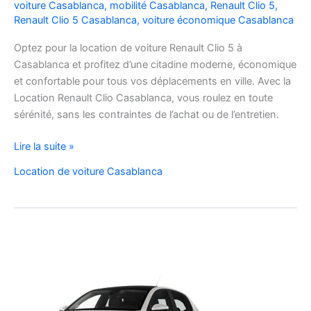
voiture Casablanca
,
mobilité Casablanca
,
Renault Clio 5
,
Renault Clio 5 Casablanca
,
voiture économique Casablanca
Optez pour la location de voiture Renault Clio 5 à
Casablanca et profitez d’une citadine moderne, économique
et confortable pour tous vos déplacements en ville. Avec la
Location Renault Clio Casablanca, vous roulez en toute
sérénité, sans les contraintes de l’achat ou de l’entretien.
Location
Lire la suite »
de
Location de voiture Casablanca
Voiture
Renault
Clio
5
à
Casablanca
✅