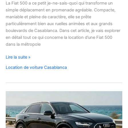
La Fiat 500 a ce petit je-ne-sais-quoi qui transforme un
simple déplacement en promenade agréable. Compacte,
maniable et pleine de caractère, elle se prête
particulièrement bien aux ruelles animées et aux grands
boulevards de Casablanca. Dans cet article, je vais explorer
en détail tout ce qui concerne la location d’une Fiat 500
dans la métropole
Voyager
Lire la suite »
à
Location de voiture Casablanca
Casablanca
en
Fiat
500
:
charme,
pratiques
et
bons