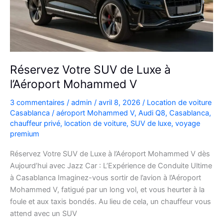
plans
Réservez Votre SUV de Luxe à
l’Aéroport Mohammed V
3 commentaires
/
admin
/
avril 8, 2026
/
Location de voiture
Casablanca
/
aéroport Mohammed V
,
Audi Q8
,
Casablanca
,
chauffeur privé
,
location de voiture
,
SUV de luxe
,
voyage
premium
Réservez Votre SUV de Luxe à l’Aéroport Mohammed V dès
Aujourd’hui avec Jazz Car : L’Expérience de Conduite Ultime
à Casablanca Imaginez-vous sortir de l’avion à l’Aéroport
Mohammed V, fatigué par un long vol, et vous heurter à la
foule et aux taxis bondés. Au lieu de cela, un chauffeur vous
attend avec un SUV