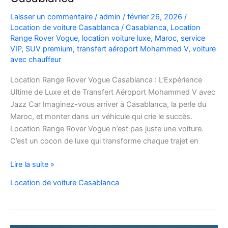
Laisser un commentaire
/
admin
/
février 26, 2026
/
Location de voiture Casablanca
/
Casablanca
,
Location
Range Rover Vogue
,
location voiture luxe
,
Maroc
,
service
VIP
,
SUV premium
,
transfert aéroport Mohammed V
,
voiture
avec chauffeur
Location Range Rover Vogue Casablanca : L’Expérience
Ultime de Luxe et de Transfert Aéroport Mohammed V avec
Jazz Car Imaginez-vous arriver à Casablanca, la perle du
Maroc, et monter dans un véhicule qui crie le succès.
Location Range Rover Vogue n’est pas juste une voiture.
C’est un cocon de luxe qui transforme chaque trajet en
Location
Lire la suite »
Range
Location de voiture Casablanca
Rover
Vogue
Casablanca