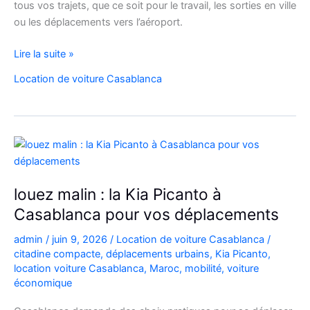
tous vos trajets, que ce soit pour le travail, les sorties en ville
ou les déplacements vers l’aéroport.
Location
Lire la suite »
de
Location de voiture Casablanca
voiture
Citroën
C3
à
Casablanca
louez malin : la Kia Picanto à
Casablanca pour vos déplacements
admin
/
juin 9, 2026
/
Location de voiture Casablanca
/
citadine compacte
,
déplacements urbains
,
Kia Picanto
,
location voiture Casablanca
,
Maroc
,
mobilité
,
voiture
économique