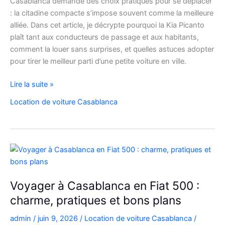
Casablanca demande des choix pratiques pour se déplacer
: la citadine compacte s’impose souvent comme la meilleure
alliée. Dans cet article, je décrypte pourquoi la Kia Picanto
plaît tant aux conducteurs de passage et aux habitants,
comment la louer sans surprises, et quelles astuces adopter
pour tirer le meilleur parti d’une petite voiture en ville.
louez
Lire la suite »
malin
Location de voiture Casablanca
:
la
Kia
Picanto
à
Casablanca
pour
Voyager à Casablanca en Fiat 500 :
vos
charme, pratiques et bons plans
déplacements
admin
/
juin 9, 2026
/
Location de voiture Casablanca
/