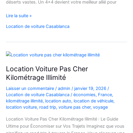
déserts vastes. Un 4×4 devient votre meilleur allié pour
location
Lire la suite »
de
Location de voiture Casablanca
voiture
4×4
au
Maroc
pour
explorer
Location Voiture Pas Cher
l’Atlas
Kilométrage Illimité
et
le
Laisser un commentaire
/
admin
/
janvier 19, 2026
/
désert
Location de voiture Casablanca
/
économies
,
France
,
kilométrage illimité
,
location auto
,
location de véhicule
,
location voiture
,
road trip
,
voiture pas cher
,
voyage
Location Voiture Pas Cher Kilométrage Illimité : Le Guide
Ultime pour Économiser sur Vos Trajets Imaginez que vous