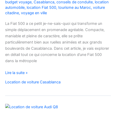
budget voyage
,
Casablanca
,
conseils de conduite
,
location
automobile
,
location Fiat 500
,
tourisme au Maroc
,
voiture
citadine
,
voyage en ville
La Fiat 500 a ce petit je-ne-sais-quoi qui transforme un
simple déplacement en promenade agréable. Compacte,
maniable et pleine de caractère, elle se prête
particulièrement bien aux ruelles animées et aux grands
boulevards de Casablanca. Dans cet article, je vais explorer
en détail tout ce qui concerne la location d’une Fiat 500
dans la métropole
Voyager
Lire la suite »
à
Location de voiture Casablanca
Casablanca
en
Fiat
500
:
charme,