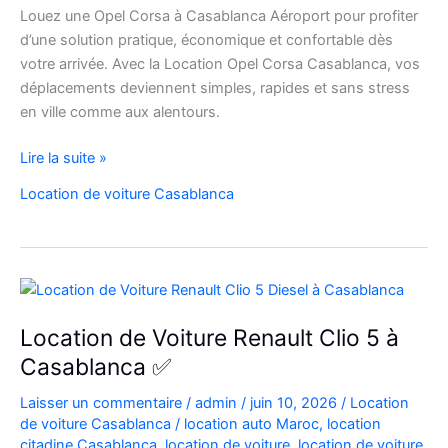
Louez une Opel Corsa à Casablanca Aéroport pour profiter
d’une solution pratique, économique et confortable dès
votre arrivée. Avec la Location Opel Corsa Casablanca, vos
déplacements deviennent simples, rapides et sans stress
en ville comme aux alentours.
Location
Lire la suite »
Opel
Location de voiture Casablanca
Corsa
Casablanca
Aéroport
|
Location
Voiture
Location de Voiture Renault Clio 5 à
Casablanca
Casablanca ✅
Laisser un commentaire
/
admin
/
juin 10, 2026
/
Location
de voiture Casablanca
/
location auto Maroc
,
location
citadine Casablanca
,
location de voiture
,
location de voiture