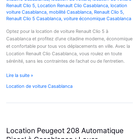
Renault Clio 5
,
Location Renault Clio Casablanca
,
location
voiture Casablanca
,
mobilité Casablanca
,
Renault Clio 5
,
Renault Clio 5 Casablanca
,
voiture économique Casablanca
Optez pour la location de voiture Renault Clio 5 à
Casablanca et profitez d’une citadine moderne, économique
et confortable pour tous vos déplacements en ville. Avec la
Location Renault Clio Casablanca, vous roulez en toute
sérénité, sans les contraintes de l’achat ou de l’entretien.
Location
Lire la suite »
de
Location de voiture Casablanca
Voiture
Renault
Clio
5
à
Casablanca
Location Peugeot 208 Automatique
✅