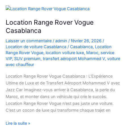
à
l’Aéroport
Mohammed
Location Range Rover Vogue
V
Casablanca
Laisser un commentaire
/
admin
/
février 26, 2026
/
Location de voiture Casablanca
/
Casablanca
,
Location
Range Rover Vogue
,
location voiture luxe
,
Maroc
,
service
VIP
,
SUV premium
,
transfert aéroport Mohammed V
,
voiture
avec chauffeur
Location Range Rover Vogue Casablanca : L’Expérience
Ultime de Luxe et de Transfert Aéroport Mohammed V avec
Jazz Car Imaginez-vous arriver à Casablanca, la perle du
Maroc, et monter dans un véhicule qui crie le succès.
Location Range Rover Vogue n’est pas juste une voiture.
C’est un cocon de luxe qui transforme chaque trajet en
Location
Lire la suite »