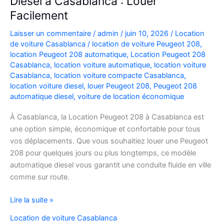
Diesel à Casablanca : Louer
Facilement
Laisser un commentaire
/
admin
/
juin 10, 2026
/
Location
de voiture Casablanca
/
location de voiture Peugeot 208
,
location Peugeot 208 automatique
,
Location Peugeot 208
Casablanca
,
location voiture automatique
,
location voiture
Casablanca
,
location voiture compacte Casablanca
,
location voiture diesel
,
louer Peugeot 208
,
Peugeot 208
automatique diesel
,
voiture de location économique
À Casablanca, la Location Peugeot 208 à Casablanca est
une option simple, économique et confortable pour tous
vos déplacements. Que vous souhaitiez louer une Peugeot
208 pour quelques jours ou plus longtemps, ce modèle
automatique diesel vous garantit une conduite fluide en ville
comme sur route.
Location
Lire la suite »
Peugeot
Location de voiture Casablanca
208