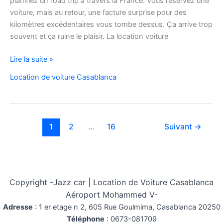
planifiez un road trip à travers la France. Vous réservez une
voiture, mais au retour, une facture surprise pour des
kilomètres excédentaires vous tombe dessus. Ça arrive trop
souvent et ça ruine le plaisir. La location voiture
Location
Lire la suite »
Voiture
Location de voiture Casablanca
Pas
Cher
Kilométrage
Illimité
1
2
…
16
Suivant
→
Copyright -
Jazz car | Location de Voiture Casablanca
Aéroport Mohammed V-
Adresse
:
1 er etage n 2, 605 Rue Goulmima, Casablanca 20250
Téléphone
:
0673-081709