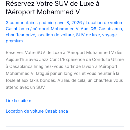
Réservez Votre SUV de Luxe à
pratiques
l’Aéroport Mohammed V
et
bons
3 commentaires
/
admin
/
avril 8, 2026
/
Location de voiture
plans
Casablanca
/
aéroport Mohammed V
,
Audi Q8
,
Casablanca
,
chauffeur privé
,
location de voiture
,
SUV de luxe
,
voyage
premium
Réservez Votre SUV de Luxe à l’Aéroport Mohammed V dès
Aujourd’hui avec Jazz Car : L’Expérience de Conduite Ultime
à Casablanca Imaginez-vous sortir de l’avion à l’Aéroport
Mohammed V, fatigué par un long vol, et vous heurter à la
foule et aux taxis bondés. Au lieu de cela, un chauffeur vous
attend avec un SUV
Réservez
Lire la suite »
Votre
Location de voiture Casablanca
SUV
de
Luxe