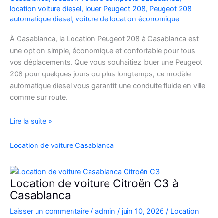
location voiture diesel
,
louer Peugeot 208
,
Peugeot 208
automatique diesel
,
voiture de location économique
À Casablanca, la Location Peugeot 208 à Casablanca est
une option simple, économique et confortable pour tous
vos déplacements. Que vous souhaitiez louer une Peugeot
208 pour quelques jours ou plus longtemps, ce modèle
automatique diesel vous garantit une conduite fluide en ville
comme sur route.
Location
Lire la suite »
Peugeot
208
Location de voiture Casablanca
Automatique
Diesel
à
Location de voiture Citroën C3 à
Casablanca
Casablanca
:
Laisser un commentaire
/
admin
/
juin 10, 2026
/
Location
Louer