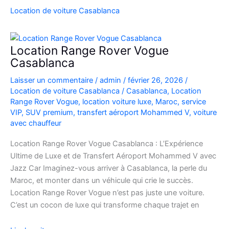
SUV
Location de voiture Casablanca
de
Luxe
à
Location Range Rover Vogue
l’Aéroport
Casablanca
Mohammed
Laisser un commentaire
/
admin
/
février 26, 2026
/
V
Location de voiture Casablanca
/
Casablanca
,
Location
Range Rover Vogue
,
location voiture luxe
,
Maroc
,
service
VIP
,
SUV premium
,
transfert aéroport Mohammed V
,
voiture
avec chauffeur
Location Range Rover Vogue Casablanca : L’Expérience
Ultime de Luxe et de Transfert Aéroport Mohammed V avec
Jazz Car Imaginez-vous arriver à Casablanca, la perle du
Maroc, et monter dans un véhicule qui crie le succès.
Location Range Rover Vogue n’est pas juste une voiture.
C’est un cocon de luxe qui transforme chaque trajet en