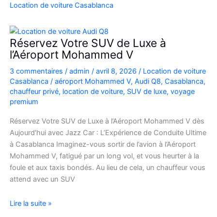
Casablanca
Location de voiture Casablanca
en
Fiat
500
Réservez Votre SUV de Luxe à
:
l’Aéroport Mohammed V
charme,
3 commentaires
/
admin
/
avril 8, 2026
/
Location de voiture
pratiques
Casablanca
/
aéroport Mohammed V
,
Audi Q8
,
Casablanca
,
et
chauffeur privé
,
location de voiture
,
SUV de luxe
,
voyage
bons
premium
plans
Réservez Votre SUV de Luxe à l’Aéroport Mohammed V dès
Aujourd’hui avec Jazz Car : L’Expérience de Conduite Ultime
à Casablanca Imaginez-vous sortir de l’avion à l’Aéroport
Mohammed V, fatigué par un long vol, et vous heurter à la
foule et aux taxis bondés. Au lieu de cela, un chauffeur vous
attend avec un SUV
Réservez
Lire la suite »
Votre