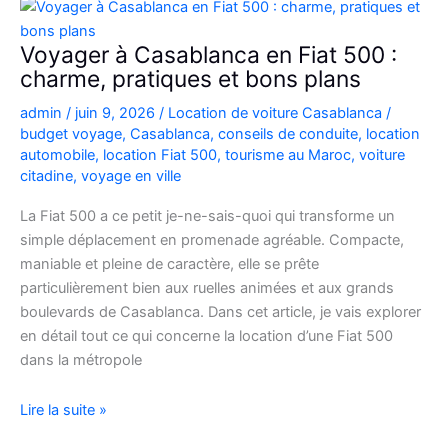
Picanto
à
Voyager à Casablanca en Fiat 500 :
Casablanca
charme, pratiques et bons plans
pour
admin
/
juin 9, 2026
/
Location de voiture Casablanca
/
vos
budget voyage
,
Casablanca
,
conseils de conduite
,
location
déplacements
automobile
,
location Fiat 500
,
tourisme au Maroc
,
voiture
citadine
,
voyage en ville
La Fiat 500 a ce petit je-ne-sais-quoi qui transforme un
simple déplacement en promenade agréable. Compacte,
maniable et pleine de caractère, elle se prête
particulièrement bien aux ruelles animées et aux grands
boulevards de Casablanca. Dans cet article, je vais explorer
en détail tout ce qui concerne la location d’une Fiat 500
dans la métropole
Voyager
Lire la suite »
à