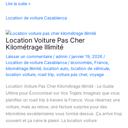
location
Lire la suite »
de
voiture
Location de voiture Casablanca
4×4
au
Maroc
Location Voiture Pas Cher
pour
Kilométrage Illimité
explorer
Laisser un commentaire
/
admin
/
janvier 19, 2026
/
l’Atlas
Location de voiture Casablanca
/
économies
,
France
,
et
kilométrage illimité
,
location auto
,
location de véhicule
,
le
location voiture
,
road trip
,
voiture pas cher
,
voyage
désert
Location Voiture Pas Cher Kilométrage Illimité : Le Guide
Ultime pour Économiser sur Vos Trajets Imaginez que vous
planifiez un road trip à travers la France. Vous réservez une
voiture, mais au retour, une facture surprise pour des
kilomètres excédentaires vous tombe dessus. Ça arrive trop
souvent et ça ruine le plaisir. La location voiture