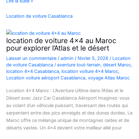
Location
Lire la suite »
Range
Rover
Location de voiture Casablanca
Vogue
Casablanca
location de voiture 4×4 au Maroc
pour explorer l’Atlas et le désert
Laisser un commentaire
/
admin
/
février 5, 2026
/
Location
de voiture Casablanca
/
aventure tout-terrain
,
désert Maroc
,
location 4x4 Casablanca
,
location voiture 4x4 Maroc
,
Location voiture aéroport Casablanca
,
voyage Atlas Maroc
Location 4×4 Maroc : L’Aventure Ultime dans l’Atlas et le
Désert avec Jazz Car Casablanca Aéroport Imaginez-vous
au volant d’un véhicule puissant, traversant des routes qui
serpentent entre des pics enneigés et des dunes dorées. Le
Maroc offre ce mélange unique de montagnes raides et de
déserts vastes. Un 4×4 devient votre meilleur allié pour