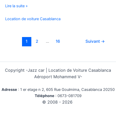
Location
Lire la suite »
Voiture
Pas
Location de voiture Casablanca
Cher
Kilométrage
Illimité
1
2
…
16
Suivant
→
Copyright -
Jazz car | Location de Voiture Casablanca
Aéroport Mohammed V-
Adresse
:
1 er etage n 2, 605 Rue Goulmima, Casablanca 20250
Téléphone
:
0673-081709
© 2008 - 2026