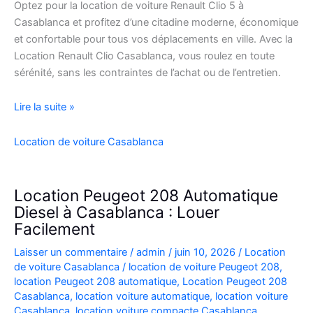
Optez pour la location de voiture Renault Clio 5 à
Casablanca et profitez d’une citadine moderne, économique
et confortable pour tous vos déplacements en ville. Avec la
Location Renault Clio Casablanca, vous roulez en toute
sérénité, sans les contraintes de l’achat ou de l’entretien.
Location
Lire la suite »
de
Voiture
Location de voiture Casablanca
Renault
Clio
5
Location Peugeot 208 Automatique
à
Diesel à Casablanca : Louer
Casablanca
Facilement
✅
Laisser un commentaire
/
admin
/
juin 10, 2026
/
Location
de voiture Casablanca
/
location de voiture Peugeot 208
,
location Peugeot 208 automatique
,
Location Peugeot 208
Casablanca
,
location voiture automatique
,
location voiture
Casablanca
,
location voiture compacte Casablanca
,