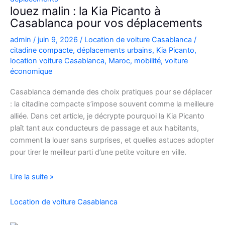
Casablanca
louez malin : la Kia Picanto à
Casablanca pour vos déplacements
admin
/
juin 9, 2026
/
Location de voiture Casablanca
/
citadine compacte
,
déplacements urbains
,
Kia Picanto
,
location voiture Casablanca
,
Maroc
,
mobilité
,
voiture
économique
Casablanca demande des choix pratiques pour se déplacer
: la citadine compacte s’impose souvent comme la meilleure
alliée. Dans cet article, je décrypte pourquoi la Kia Picanto
plaît tant aux conducteurs de passage et aux habitants,
comment la louer sans surprises, et quelles astuces adopter
pour tirer le meilleur parti d’une petite voiture en ville.
louez
Lire la suite »
malin
:
Location de voiture Casablanca
la
Kia