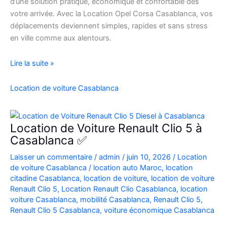
d’une solution pratique, économique et confortable dès
votre arrivée. Avec la Location Opel Corsa Casablanca, vos
déplacements deviennent simples, rapides et sans stress
en ville comme aux alentours.
Location
Lire la suite »
Opel
Corsa
Location de voiture Casablanca
Casablanca
Aéroport
|
Location de Voiture Renault Clio 5 à
Location
Casablanca ✅
Voiture
Laisser un commentaire
/
admin
/
juin 10, 2026
/
Location
Casablanca
de voiture Casablanca
/
location auto Maroc
,
location
citadine Casablanca
,
location de voiture
,
location de voiture
Renault Clio 5
,
Location Renault Clio Casablanca
,
location
voiture Casablanca
,
mobilité Casablanca
,
Renault Clio 5
,
Renault Clio 5 Casablanca
,
voiture économique Casablanca