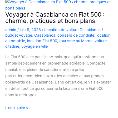
Picanto
à
Voyager à Casablanca en Fiat 500 :
Casablanca
charme, pratiques et bons plans
pour
admin
/
juin 9, 2026
/
Location de voiture Casablanca
/
vos
budget voyage
,
Casablanca
,
conseils de conduite
,
location
déplacements
automobile
,
location Fiat 500
,
tourisme au Maroc
,
voiture
citadine
,
voyage en ville
La Fiat 500 a ce petit je-ne-sais-quoi qui transforme un
simple déplacement en promenade agréable. Compacte,
maniable et pleine de caractère, elle se prête
particulièrement bien aux ruelles animées et aux grands
boulevards de Casablanca. Dans cet article, je vais explorer
en détail tout ce qui concerne la location d’une Fiat 500
dans la métropole
Voyager
Lire la suite »
à