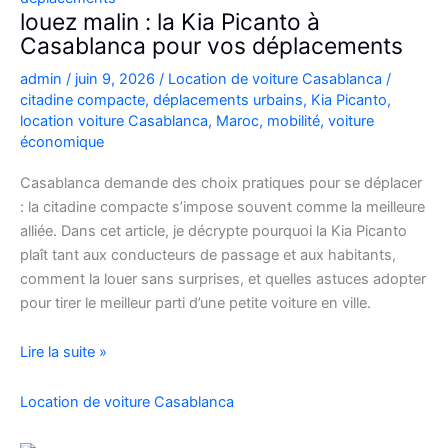
Casablanca
louez malin : la Kia Picanto à
Casablanca pour vos déplacements
admin
/
juin 9, 2026
/
Location de voiture Casablanca
/
citadine compacte
,
déplacements urbains
,
Kia Picanto
,
location voiture Casablanca
,
Maroc
,
mobilité
,
voiture
économique
Casablanca demande des choix pratiques pour se déplacer
: la citadine compacte s’impose souvent comme la meilleure
alliée. Dans cet article, je décrypte pourquoi la Kia Picanto
plaît tant aux conducteurs de passage et aux habitants,
comment la louer sans surprises, et quelles astuces adopter
pour tirer le meilleur parti d’une petite voiture en ville.
louez
Lire la suite »
malin
:
Location de voiture Casablanca
la
Kia