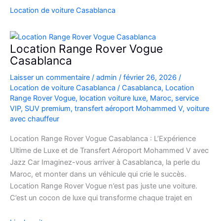
SUV
Location de voiture Casablanca
de
Luxe
à
Location Range Rover Vogue
l’Aéroport
Casablanca
Mohammed
Laisser un commentaire
/
admin
/
février 26, 2026
/
V
Location de voiture Casablanca
/
Casablanca
,
Location
Range Rover Vogue
,
location voiture luxe
,
Maroc
,
service
VIP
,
SUV premium
,
transfert aéroport Mohammed V
,
voiture
avec chauffeur
Location Range Rover Vogue Casablanca : L’Expérience
Ultime de Luxe et de Transfert Aéroport Mohammed V avec
Jazz Car Imaginez-vous arriver à Casablanca, la perle du
Maroc, et monter dans un véhicule qui crie le succès.
Location Range Rover Vogue n’est pas juste une voiture.
C’est un cocon de luxe qui transforme chaque trajet en