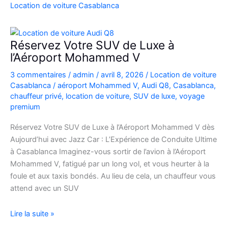
Casablanca
Location de voiture Casablanca
en
Fiat
500
Réservez Votre SUV de Luxe à
:
l’Aéroport Mohammed V
charme,
3 commentaires
/
admin
/
avril 8, 2026
/
Location de voiture
pratiques
Casablanca
/
aéroport Mohammed V
,
Audi Q8
,
Casablanca
,
et
chauffeur privé
,
location de voiture
,
SUV de luxe
,
voyage
bons
premium
plans
Réservez Votre SUV de Luxe à l’Aéroport Mohammed V dès
Aujourd’hui avec Jazz Car : L’Expérience de Conduite Ultime
à Casablanca Imaginez-vous sortir de l’avion à l’Aéroport
Mohammed V, fatigué par un long vol, et vous heurter à la
foule et aux taxis bondés. Au lieu de cela, un chauffeur vous
attend avec un SUV
Réservez
Lire la suite »
Votre