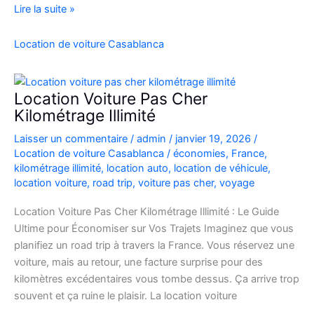
location
Lire la suite »
de
voiture
Location de voiture Casablanca
4×4
au
Maroc
Location Voiture Pas Cher
pour
Kilométrage Illimité
explorer
Laisser un commentaire
/
admin
/
janvier 19, 2026
/
l’Atlas
Location de voiture Casablanca
/
économies
,
France
,
et
kilométrage illimité
,
location auto
,
location de véhicule
,
le
location voiture
,
road trip
,
voiture pas cher
,
voyage
désert
Location Voiture Pas Cher Kilométrage Illimité : Le Guide
Ultime pour Économiser sur Vos Trajets Imaginez que vous
planifiez un road trip à travers la France. Vous réservez une
voiture, mais au retour, une facture surprise pour des
kilomètres excédentaires vous tombe dessus. Ça arrive trop
souvent et ça ruine le plaisir. La location voiture