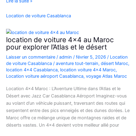
Location
Lire la suite »
Range
Rover
Location de voiture Casablanca
Vogue
Casablanca
location de voiture 4×4 au Maroc
pour explorer l’Atlas et le désert
Laisser un commentaire
/
admin
/
février 5, 2026
/
Location
de voiture Casablanca
/
aventure tout-terrain
,
désert Maroc
,
location 4x4 Casablanca
,
location voiture 4x4 Maroc
,
Location voiture aéroport Casablanca
,
voyage Atlas Maroc
Location 4×4 Maroc : L’Aventure Ultime dans l’Atlas et le
Désert avec Jazz Car Casablanca Aéroport Imaginez-vous
au volant d’un véhicule puissant, traversant des routes qui
serpentent entre des pics enneigés et des dunes dorées. Le
Maroc offre ce mélange unique de montagnes raides et de
déserts vastes. Un 4×4 devient votre meilleur allié pour