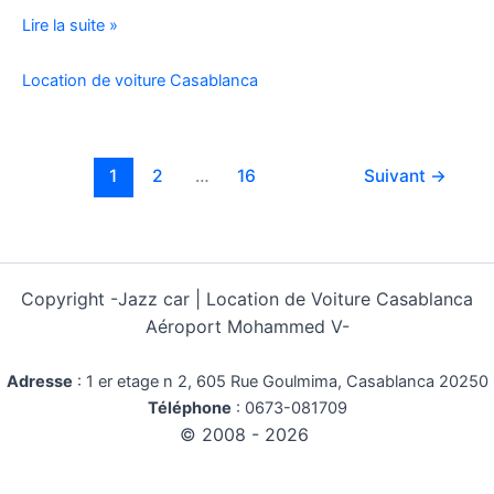
Location
Lire la suite »
Voiture
Pas
Location de voiture Casablanca
Cher
Kilométrage
Illimité
1
2
…
16
Suivant
→
Copyright -
Jazz car | Location de Voiture Casablanca
Aéroport Mohammed V-
Adresse
:
1 er etage n 2, 605 Rue Goulmima, Casablanca 20250
Téléphone
:
0673-081709
© 2008 - 2026