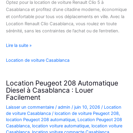
Optez pour la location de voiture Renault Clio 5 à
Casablanca et profitez d’une citadine moderne, économique
et confortable pour tous vos déplacements en ville. Avec la
Location Renault Clio Casablanca, vous roulez en toute
sérénité, sans les contraintes de l’achat ou de l’entretien.
Location
Lire la suite »
de
Voiture
Location de voiture Casablanca
Renault
Clio
5
Location Peugeot 208 Automatique
à
Diesel à Casablanca : Louer
Casablanca
Facilement
✅
Laisser un commentaire
/
admin
/
juin 10, 2026
/
Location
de voiture Casablanca
/
location de voiture Peugeot 208
,
location Peugeot 208 automatique
,
Location Peugeot 208
Casablanca
,
location voiture automatique
,
location voiture
Casablanca
,
location voiture compacte Casablanca
,