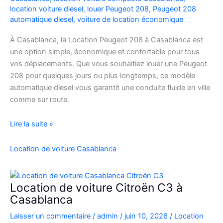
location voiture diesel
,
louer Peugeot 208
,
Peugeot 208
automatique diesel
,
voiture de location économique
À Casablanca, la Location Peugeot 208 à Casablanca est
une option simple, économique et confortable pour tous
vos déplacements. Que vous souhaitiez louer une Peugeot
208 pour quelques jours ou plus longtemps, ce modèle
automatique diesel vous garantit une conduite fluide en ville
comme sur route.
Location
Lire la suite »
Peugeot
208
Location de voiture Casablanca
Automatique
Diesel
à
Location de voiture Citroën C3 à
Casablanca
Casablanca
:
Laisser un commentaire
/
admin
/
juin 10, 2026
/
Location
Louer