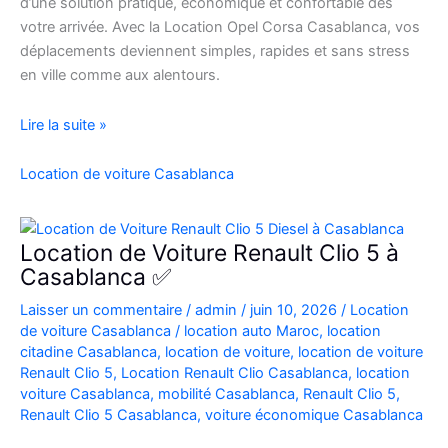
d’une solution pratique, économique et confortable dès
votre arrivée. Avec la Location Opel Corsa Casablanca, vos
déplacements deviennent simples, rapides et sans stress
en ville comme aux alentours.
Location
Lire la suite »
Opel
Corsa
Location de voiture Casablanca
Casablanca
Aéroport
|
Location de Voiture Renault Clio 5 à
Location
Casablanca ✅
Voiture
Laisser un commentaire
/
admin
/
juin 10, 2026
/
Location
Casablanca
de voiture Casablanca
/
location auto Maroc
,
location
citadine Casablanca
,
location de voiture
,
location de voiture
Renault Clio 5
,
Location Renault Clio Casablanca
,
location
voiture Casablanca
,
mobilité Casablanca
,
Renault Clio 5
,
Renault Clio 5 Casablanca
,
voiture économique Casablanca