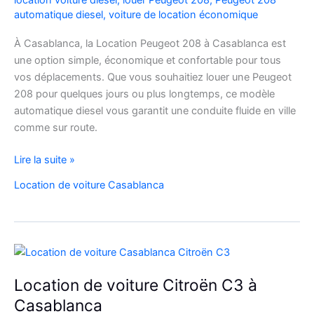
location voiture diesel
,
louer Peugeot 208
,
Peugeot 208
automatique diesel
,
voiture de location économique
À Casablanca, la Location Peugeot 208 à Casablanca est
une option simple, économique et confortable pour tous
vos déplacements. Que vous souhaitiez louer une Peugeot
208 pour quelques jours ou plus longtemps, ce modèle
automatique diesel vous garantit une conduite fluide en ville
comme sur route.
Location
Lire la suite »
Peugeot
Location de voiture Casablanca
208
Automatique
Diesel
à
Casablanca
:
Location de voiture Citroën C3 à
Louer
Casablanca
Facilement