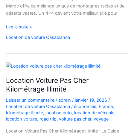
Maroc offre ce mélange unique de montagnes raides et de
déserts vastes. Un 4×4 devient votre meilleur allié pour
location
Lire la suite »
de
Location de voiture Casablanca
voiture
4×4
au
Maroc
pour
explorer
Location Voiture Pas Cher
l’Atlas
Kilométrage Illimité
et
le
Laisser un commentaire
/
admin
/
janvier 19, 2026
/
désert
Location de voiture Casablanca
/
économies
,
France
,
kilométrage illimité
,
location auto
,
location de véhicule
,
location voiture
,
road trip
,
voiture pas cher
,
voyage
Location Voiture Pas Cher Kilométrage Illimité : Le Guide