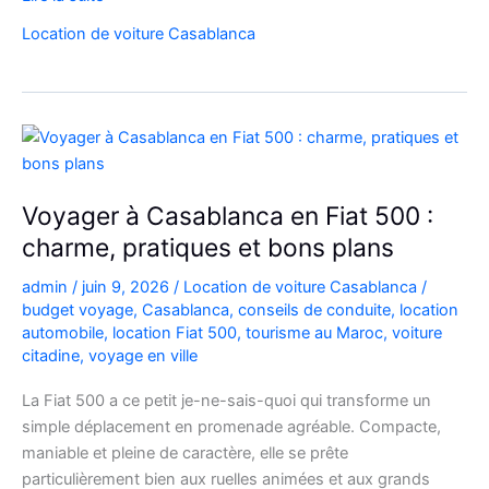
malin
Location de voiture Casablanca
:
la
Kia
Picanto
à
Casablanca
pour
Voyager à Casablanca en Fiat 500 :
vos
charme, pratiques et bons plans
déplacements
admin
/
juin 9, 2026
/
Location de voiture Casablanca
/
budget voyage
,
Casablanca
,
conseils de conduite
,
location
automobile
,
location Fiat 500
,
tourisme au Maroc
,
voiture
citadine
,
voyage en ville
La Fiat 500 a ce petit je-ne-sais-quoi qui transforme un
simple déplacement en promenade agréable. Compacte,
maniable et pleine de caractère, elle se prête
particulièrement bien aux ruelles animées et aux grands