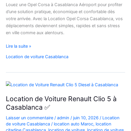
Louez une Opel Corsa à Casablanca Aéroport pour profiter
d’une solution pratique, économique et confortable dès
votre arrivée. Avec la Location Opel Corsa Casablanca, vos
déplacements deviennent simples, rapides et sans stress
en ville comme aux alentours.
Location
Lire la suite »
Opel
Location de voiture Casablanca
Corsa
Casablanca
Aéroport
|
Location
Voiture
Location de Voiture Renault Clio 5 à
Casablanca
Casablanca ✅
Laisser un commentaire
/
admin
/
juin 10, 2026
/
Location
de voiture Casablanca
/
location auto Maroc
,
location
citadine Casablanca
,
location de voiture
,
location de voiture