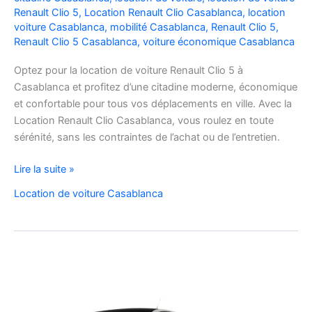
Renault Clio 5
,
Location Renault Clio Casablanca
,
location
voiture Casablanca
,
mobilité Casablanca
,
Renault Clio 5
,
Renault Clio 5 Casablanca
,
voiture économique Casablanca
Optez pour la location de voiture Renault Clio 5 à
Casablanca et profitez d’une citadine moderne, économique
et confortable pour tous vos déplacements en ville. Avec la
Location Renault Clio Casablanca, vous roulez en toute
sérénité, sans les contraintes de l’achat ou de l’entretien.
Location
Lire la suite »
de
Location de voiture Casablanca
Voiture
Renault
Clio
5
à
Casablanca
✅