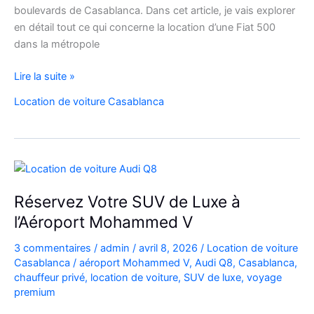
boulevards de Casablanca. Dans cet article, je vais explorer
en détail tout ce qui concerne la location d’une Fiat 500
dans la métropole
Voyager
Lire la suite »
à
Location de voiture Casablanca
Casablanca
en
Fiat
500
:
charme,
Réservez Votre SUV de Luxe à
pratiques
l’Aéroport Mohammed V
et
bons
3 commentaires
/
admin
/
avril 8, 2026
/
Location de voiture
plans
Casablanca
/
aéroport Mohammed V
,
Audi Q8
,
Casablanca
,
chauffeur privé
,
location de voiture
,
SUV de luxe
,
voyage
premium