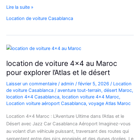
Location
Lire la suite »
Range
Location de voiture Casablanca
Rover
Vogue
Casablanca
location de voiture 4×4 au Maroc
pour explorer l’Atlas et le désert
Laisser un commentaire
/
admin
/
février 5, 2026
/
Location
de voiture Casablanca
/
aventure tout-terrain
,
désert Maroc
,
location 4x4 Casablanca
,
location voiture 4x4 Maroc
,
Location voiture aéroport Casablanca
,
voyage Atlas Maroc
Location 4×4 Maroc : L’Aventure Ultime dans l’Atlas et le
Désert avec Jazz Car Casablanca Aéroport Imaginez-vous
au volant d’un véhicule puissant, traversant des routes qui
serpentent entre des pics enneigés et des dunes dorées. Le