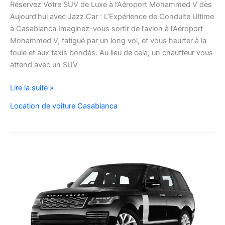
Réservez Votre SUV de Luxe à l’Aéroport Mohammed V dès
Aujourd’hui avec Jazz Car : L’Expérience de Conduite Ultime
à Casablanca Imaginez-vous sortir de l’avion à l’Aéroport
Mohammed V, fatigué par un long vol, et vous heurter à la
foule et aux taxis bondés. Au lieu de cela, un chauffeur vous
attend avec un SUV
Réservez
Lire la suite »
Votre
Location de voiture Casablanca
SUV
de
Luxe
à
l’Aéroport
Mohammed
V