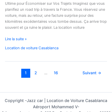
Ultime pour Économiser sur Vos Trajets Imaginez que vous
planifiez un road trip à travers la France. Vous réservez une
voiture, mais au retour, une facture surprise pour des
kilomètres excédentaires vous tombe dessus. Ça arrive trop
souvent et ça ruine le plaisir. La location voiture
Location
Lire la suite »
Voiture
Location de voiture Casablanca
Pas
Cher
Kilométrage
Illimité
1
2
…
16
Suivant
→
Copyright -
Jazz car | Location de Voiture Casablanca
Aéroport Mohammed V-