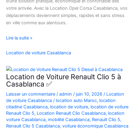
d’une solution pratique, économique et confortable dès
votre arrivée. Avec la Location Opel Corsa Casablanca, vos
déplacements deviennent simples, rapides et sans stress
en ville comme aux alentours.
Location
Lire la suite »
Opel
Corsa
Location de voiture Casablanca
Casablanca
Aéroport
|
Location de Voiture Renault Clio 5 à
Location
Casablanca ✅
Voiture
Laisser un commentaire
/
admin
/
juin 10, 2026
/
Location
Casablanca
de voiture Casablanca
/
location auto Maroc
,
location
citadine Casablanca
,
location de voiture
,
location de voiture
Renault Clio 5
,
Location Renault Clio Casablanca
,
location
voiture Casablanca
,
mobilité Casablanca
,
Renault Clio 5
,
Renault Clio 5 Casablanca
,
voiture économique Casablanca