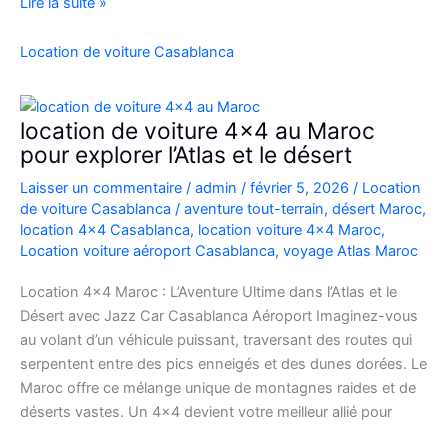
Location
Lire la suite »
Range
Rover
Location de voiture Casablanca
Vogue
Casablanca
location de voiture 4×4 au Maroc
pour explorer l’Atlas et le désert
Laisser un commentaire
/
admin
/
février 5, 2026
/
Location
de voiture Casablanca
/
aventure tout-terrain
,
désert Maroc
,
location 4x4 Casablanca
,
location voiture 4x4 Maroc
,
Location voiture aéroport Casablanca
,
voyage Atlas Maroc
Location 4×4 Maroc : L’Aventure Ultime dans l’Atlas et le
Désert avec Jazz Car Casablanca Aéroport Imaginez-vous
au volant d’un véhicule puissant, traversant des routes qui
serpentent entre des pics enneigés et des dunes dorées. Le
Maroc offre ce mélange unique de montagnes raides et de
déserts vastes. Un 4×4 devient votre meilleur allié pour