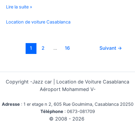
Location
Lire la suite »
Voiture
Pas
Location de voiture Casablanca
Cher
Kilométrage
Illimité
1
2
…
16
Suivant
→
Copyright -
Jazz car | Location de Voiture Casablanca
Aéroport Mohammed V-
Adresse
:
1 er etage n 2, 605 Rue Goulmima, Casablanca 20250
Téléphone
:
0673-081709
© 2008 - 2026