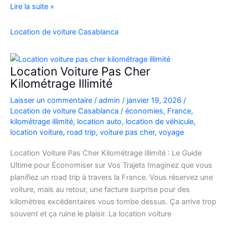
location
Lire la suite »
de
voiture
Location de voiture Casablanca
4×4
au
Maroc
Location Voiture Pas Cher
pour
Kilométrage Illimité
explorer
Laisser un commentaire
/
admin
/
janvier 19, 2026
/
l’Atlas
Location de voiture Casablanca
/
économies
,
France
,
et
kilométrage illimité
,
location auto
,
location de véhicule
,
le
location voiture
,
road trip
,
voiture pas cher
,
voyage
désert
Location Voiture Pas Cher Kilométrage Illimité : Le Guide
Ultime pour Économiser sur Vos Trajets Imaginez que vous
planifiez un road trip à travers la France. Vous réservez une
voiture, mais au retour, une facture surprise pour des
kilomètres excédentaires vous tombe dessus. Ça arrive trop
souvent et ça ruine le plaisir. La location voiture