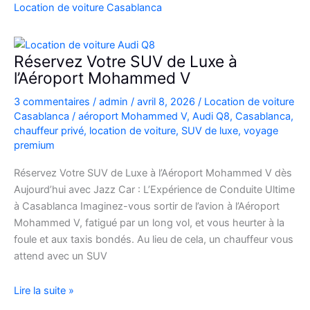
Casablanca
Location de voiture Casablanca
en
Fiat
500
Réservez Votre SUV de Luxe à
:
l’Aéroport Mohammed V
charme,
3 commentaires
/
admin
/
avril 8, 2026
/
Location de voiture
pratiques
Casablanca
/
aéroport Mohammed V
,
Audi Q8
,
Casablanca
,
et
chauffeur privé
,
location de voiture
,
SUV de luxe
,
voyage
bons
premium
plans
Réservez Votre SUV de Luxe à l’Aéroport Mohammed V dès
Aujourd’hui avec Jazz Car : L’Expérience de Conduite Ultime
à Casablanca Imaginez-vous sortir de l’avion à l’Aéroport
Mohammed V, fatigué par un long vol, et vous heurter à la
foule et aux taxis bondés. Au lieu de cela, un chauffeur vous
attend avec un SUV
Réservez
Lire la suite »
Votre