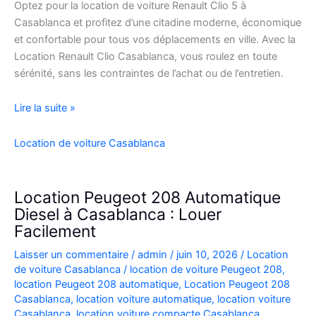
Optez pour la location de voiture Renault Clio 5 à
Casablanca et profitez d’une citadine moderne, économique
et confortable pour tous vos déplacements en ville. Avec la
Location Renault Clio Casablanca, vous roulez en toute
sérénité, sans les contraintes de l’achat ou de l’entretien.
Location
Lire la suite »
de
Voiture
Location de voiture Casablanca
Renault
Clio
5
Location Peugeot 208 Automatique
à
Diesel à Casablanca : Louer
Casablanca
Facilement
✅
Laisser un commentaire
/
admin
/
juin 10, 2026
/
Location
de voiture Casablanca
/
location de voiture Peugeot 208
,
location Peugeot 208 automatique
,
Location Peugeot 208
Casablanca
,
location voiture automatique
,
location voiture
Casablanca
,
location voiture compacte Casablanca
,