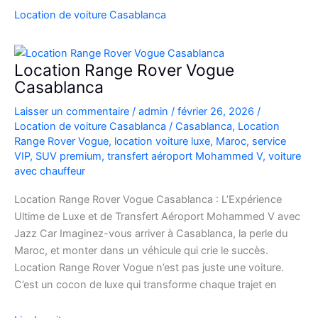
SUV
Location de voiture Casablanca
de
Luxe
à
Location Range Rover Vogue
l’Aéroport
Casablanca
Mohammed
Laisser un commentaire
/
admin
/
février 26, 2026
/
V
Location de voiture Casablanca
/
Casablanca
,
Location
Range Rover Vogue
,
location voiture luxe
,
Maroc
,
service
VIP
,
SUV premium
,
transfert aéroport Mohammed V
,
voiture
avec chauffeur
Location Range Rover Vogue Casablanca : L’Expérience
Ultime de Luxe et de Transfert Aéroport Mohammed V avec
Jazz Car Imaginez-vous arriver à Casablanca, la perle du
Maroc, et monter dans un véhicule qui crie le succès.
Location Range Rover Vogue n’est pas juste une voiture.
C’est un cocon de luxe qui transforme chaque trajet en