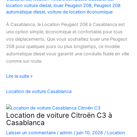
location voiture diesel
,
louer Peugeot 208
,
Peugeot 208
automatique diesel
,
voiture de location économique
À Casablanca, la Location Peugeot 208 à Casablanca est
une option simple, économique et confortable pour tous
vos déplacements. Que vous souhaitiez louer une Peugeot
208 pour quelques jours ou plus longtemps, ce modèle
automatique diesel vous garantit une conduite fluide en ville
comme sur route.
Location
Lire la suite »
Peugeot
208
Location de voiture Casablanca
Automatique
Diesel
à
Location de voiture Citroën C3 à
Casablanca
Casablanca
:
Laisser un commentaire
/
admin
/
juin 10, 2026
/
Location
Louer