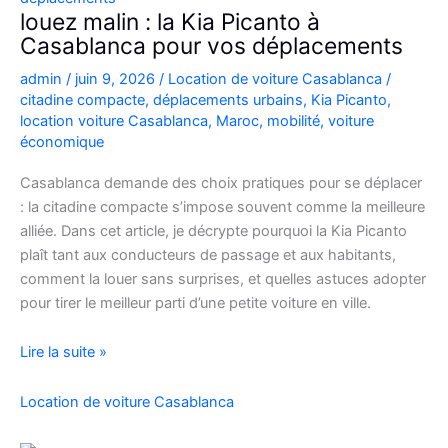
Casablanca
louez malin : la Kia Picanto à
Casablanca pour vos déplacements
admin
/
juin 9, 2026
/
Location de voiture Casablanca
/
citadine compacte
,
déplacements urbains
,
Kia Picanto
,
location voiture Casablanca
,
Maroc
,
mobilité
,
voiture
économique
Casablanca demande des choix pratiques pour se déplacer
: la citadine compacte s’impose souvent comme la meilleure
alliée. Dans cet article, je décrypte pourquoi la Kia Picanto
plaît tant aux conducteurs de passage et aux habitants,
comment la louer sans surprises, et quelles astuces adopter
pour tirer le meilleur parti d’une petite voiture en ville.
louez
Lire la suite »
malin
:
Location de voiture Casablanca
la
Kia