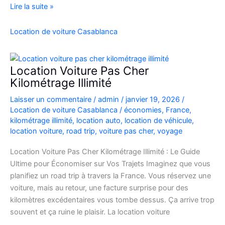
location
Lire la suite »
de
voiture
Location de voiture Casablanca
4×4
au
Maroc
Location Voiture Pas Cher
pour
Kilométrage Illimité
explorer
Laisser un commentaire
/
admin
/
janvier 19, 2026
/
l’Atlas
Location de voiture Casablanca
/
économies
,
France
,
et
kilométrage illimité
,
location auto
,
location de véhicule
,
le
location voiture
,
road trip
,
voiture pas cher
,
voyage
désert
Location Voiture Pas Cher Kilométrage Illimité : Le Guide
Ultime pour Économiser sur Vos Trajets Imaginez que vous
planifiez un road trip à travers la France. Vous réservez une
voiture, mais au retour, une facture surprise pour des
kilomètres excédentaires vous tombe dessus. Ça arrive trop
souvent et ça ruine le plaisir. La location voiture