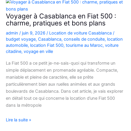
Picanto
à
Voyager à Casablanca en Fiat 500 :
Casablanca
charme, pratiques et bons plans
pour
admin
/
juin 9, 2026
/
Location de voiture Casablanca
/
vos
budget voyage
,
Casablanca
,
conseils de conduite
,
location
déplacements
automobile
,
location Fiat 500
,
tourisme au Maroc
,
voiture
citadine
,
voyage en ville
La Fiat 500 a ce petit je-ne-sais-quoi qui transforme un
simple déplacement en promenade agréable. Compacte,
maniable et pleine de caractère, elle se prête
particulièrement bien aux ruelles animées et aux grands
boulevards de Casablanca. Dans cet article, je vais explorer
en détail tout ce qui concerne la location d’une Fiat 500
dans la métropole
Voyager
Lire la suite »
à