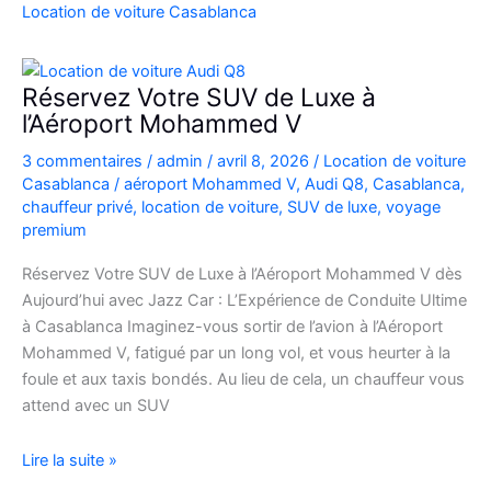
Casablanca
Location de voiture Casablanca
en
Fiat
500
Réservez Votre SUV de Luxe à
:
l’Aéroport Mohammed V
charme,
3 commentaires
/
admin
/
avril 8, 2026
/
Location de voiture
pratiques
Casablanca
/
aéroport Mohammed V
,
Audi Q8
,
Casablanca
,
et
chauffeur privé
,
location de voiture
,
SUV de luxe
,
voyage
bons
premium
plans
Réservez Votre SUV de Luxe à l’Aéroport Mohammed V dès
Aujourd’hui avec Jazz Car : L’Expérience de Conduite Ultime
à Casablanca Imaginez-vous sortir de l’avion à l’Aéroport
Mohammed V, fatigué par un long vol, et vous heurter à la
foule et aux taxis bondés. Au lieu de cela, un chauffeur vous
attend avec un SUV
Réservez
Lire la suite »
Votre