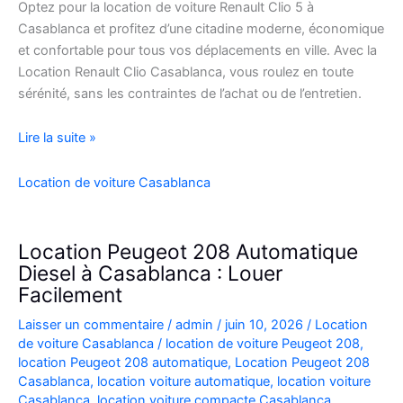
Optez pour la location de voiture Renault Clio 5 à
Casablanca et profitez d’une citadine moderne, économique
et confortable pour tous vos déplacements en ville. Avec la
Location Renault Clio Casablanca, vous roulez en toute
sérénité, sans les contraintes de l’achat ou de l’entretien.
Location
Lire la suite »
de
Voiture
Location de voiture Casablanca
Renault
Clio
5
Location Peugeot 208 Automatique
à
Diesel à Casablanca : Louer
Casablanca
Facilement
✅
Laisser un commentaire
/
admin
/
juin 10, 2026
/
Location
de voiture Casablanca
/
location de voiture Peugeot 208
,
location Peugeot 208 automatique
,
Location Peugeot 208
Casablanca
,
location voiture automatique
,
location voiture
Casablanca
,
location voiture compacte Casablanca
,