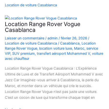
SUV
Location de voiture Casablanca
de
Luxe
à
Location Range Rover Vogue
l’Aéroport
Casablanca
Mohammed
Laisser un commentaire
/
admin
/
février 26, 2026
/
V
Location de voiture Casablanca
/
Casablanca
,
Location
Range Rover Vogue
,
location voiture luxe
,
Maroc
,
service
VIP
,
SUV premium
,
transfert aéroport Mohammed V
,
voiture
avec chauffeur
Location Range Rover Vogue Casablanca : L’Expérience
Ultime de Luxe et de Transfert Aéroport Mohammed V avec
Jazz Car Imaginez-vous arriver à Casablanca, la perle du
Maroc, et monter dans un véhicule qui crie le succès.
Location Range Rover Vogue n’est pas juste une voiture.
C’est un cocon de luxe qui transforme chaque trajet en