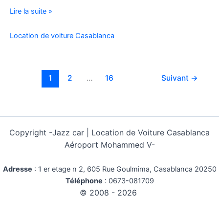
Location
Lire la suite »
Voiture
Pas
Location de voiture Casablanca
Cher
Kilométrage
Illimité
1
2
…
16
Suivant
→
Copyright -
Jazz car | Location de Voiture Casablanca
Aéroport Mohammed V-
Adresse
:
1 er etage n 2, 605 Rue Goulmima, Casablanca 20250
Téléphone
:
0673-081709
© 2008 - 2026