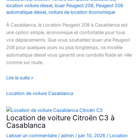
location voiture diesel
,
louer Peugeot 208
,
Peugeot 208
automatique diesel
,
voiture de location économique
À Casablanca, la Location Peugeot 208 à Casablanca est
une option simple, économique et confortable pour tous
vos déplacements. Que vous souhaitiez louer une Peugeot
208 pour quelques jours ou plus longtemps, ce modèle
automatique diesel vous garantit une conduite fluide en ville
comme sur route.
Location
Lire la suite »
Peugeot
208
Location de voiture Casablanca
Automatique
Diesel
à
Location de voiture Citroën C3 à
Casablanca
Casablanca
:
Laisser un commentaire
/
admin
/
juin 10, 2026
/
Location
Louer