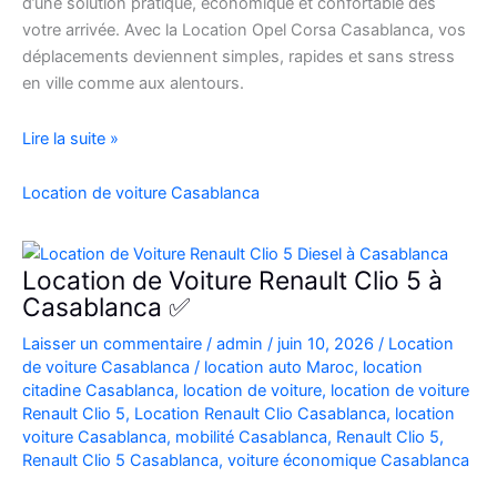
d’une solution pratique, économique et confortable dès
votre arrivée. Avec la Location Opel Corsa Casablanca, vos
déplacements deviennent simples, rapides et sans stress
en ville comme aux alentours.
Location
Lire la suite »
Opel
Corsa
Location de voiture Casablanca
Casablanca
Aéroport
|
Location de Voiture Renault Clio 5 à
Location
Casablanca ✅
Voiture
Laisser un commentaire
/
admin
/
juin 10, 2026
/
Location
Casablanca
de voiture Casablanca
/
location auto Maroc
,
location
citadine Casablanca
,
location de voiture
,
location de voiture
Renault Clio 5
,
Location Renault Clio Casablanca
,
location
voiture Casablanca
,
mobilité Casablanca
,
Renault Clio 5
,
Renault Clio 5 Casablanca
,
voiture économique Casablanca