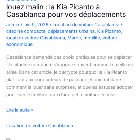
Casablanca
louez malin : la Kia Picanto à
Casablanca pour vos déplacements
admin
/
juin 9, 2026
/
Location de voiture Casablanca
/
citadine compacte
,
déplacements urbains
,
Kia Picanto
,
location voiture Casablanca
,
Maroc
,
mobilité
,
voiture
économique
Casablanca demande des choix pratiques pour se déplacer
: la citadine compacte s’impose souvent comme la meilleure
alliée. Dans cet article, je décrypte pourquoi la Kia Picanto
plaît tant aux conducteurs de passage et aux habitants,
comment la louer sans surprises, et quelles astuces adopter
pour tirer le meilleur parti d’une petite voiture en ville.
louez
Lire la suite »
malin
:
Location de voiture Casablanca
la
Kia