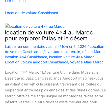
Location
Lire la suite »
Range
Rover
Location de voiture Casablanca
Vogue
Casablanca
location de voiture 4×4 au Maroc
pour explorer l’Atlas et le désert
Laisser un commentaire
/
admin
/
février 5, 2026
/
Location
de voiture Casablanca
/
aventure tout-terrain
,
désert Maroc
,
location 4x4 Casablanca
,
location voiture 4x4 Maroc
,
Location voiture aéroport Casablanca
,
voyage Atlas Maroc
Location 4×4 Maroc : L’Aventure Ultime dans l’Atlas et le
Désert avec Jazz Car Casablanca Aéroport Imaginez-vous
au volant d’un véhicule puissant, traversant des routes qui
serpentent entre des pics enneigés et des dunes dorées. Le
Maroc offre ce mélange unique de montagnes raides et de
déserts vastes. Un 4×4 devient votre meilleur allié pour