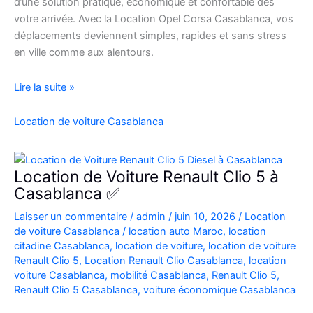
d’une solution pratique, économique et confortable dès
votre arrivée. Avec la Location Opel Corsa Casablanca, vos
déplacements deviennent simples, rapides et sans stress
en ville comme aux alentours.
Location
Lire la suite »
Opel
Corsa
Location de voiture Casablanca
Casablanca
Aéroport
|
Location de Voiture Renault Clio 5 à
Location
Casablanca ✅
Voiture
Laisser un commentaire
/
admin
/
juin 10, 2026
/
Location
Casablanca
de voiture Casablanca
/
location auto Maroc
,
location
citadine Casablanca
,
location de voiture
,
location de voiture
Renault Clio 5
,
Location Renault Clio Casablanca
,
location
voiture Casablanca
,
mobilité Casablanca
,
Renault Clio 5
,
Renault Clio 5 Casablanca
,
voiture économique Casablanca