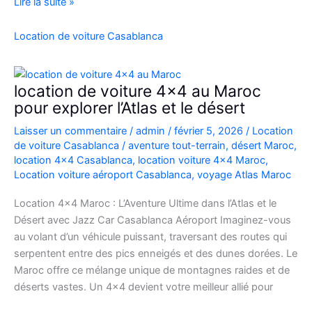
Location
Lire la suite »
Range
Rover
Location de voiture Casablanca
Vogue
Casablanca
location de voiture 4×4 au Maroc
pour explorer l’Atlas et le désert
Laisser un commentaire
/
admin
/
février 5, 2026
/
Location
de voiture Casablanca
/
aventure tout-terrain
,
désert Maroc
,
location 4x4 Casablanca
,
location voiture 4x4 Maroc
,
Location voiture aéroport Casablanca
,
voyage Atlas Maroc
Location 4×4 Maroc : L’Aventure Ultime dans l’Atlas et le
Désert avec Jazz Car Casablanca Aéroport Imaginez-vous
au volant d’un véhicule puissant, traversant des routes qui
serpentent entre des pics enneigés et des dunes dorées. Le
Maroc offre ce mélange unique de montagnes raides et de
déserts vastes. Un 4×4 devient votre meilleur allié pour