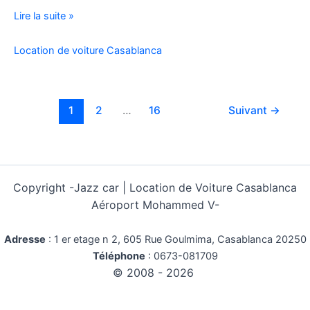
Location
Lire la suite »
Voiture
Pas
Location de voiture Casablanca
Cher
Kilométrage
Illimité
1
2
…
16
Suivant
→
Copyright -
Jazz car | Location de Voiture Casablanca
Aéroport Mohammed V-
Adresse
:
1 er etage n 2, 605 Rue Goulmima, Casablanca 20250
Téléphone
:
0673-081709
© 2008 - 2026