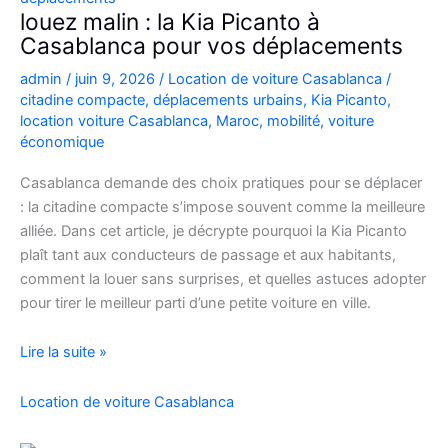
Casablanca
louez malin : la Kia Picanto à
Casablanca pour vos déplacements
admin
/
juin 9, 2026
/
Location de voiture Casablanca
/
citadine compacte
,
déplacements urbains
,
Kia Picanto
,
location voiture Casablanca
,
Maroc
,
mobilité
,
voiture
économique
Casablanca demande des choix pratiques pour se déplacer
: la citadine compacte s’impose souvent comme la meilleure
alliée. Dans cet article, je décrypte pourquoi la Kia Picanto
plaît tant aux conducteurs de passage et aux habitants,
comment la louer sans surprises, et quelles astuces adopter
pour tirer le meilleur parti d’une petite voiture en ville.
louez
Lire la suite »
malin
:
Location de voiture Casablanca
la
Kia