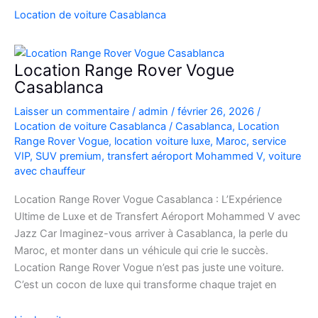
SUV
Location de voiture Casablanca
de
Luxe
à
Location Range Rover Vogue
l’Aéroport
Casablanca
Mohammed
Laisser un commentaire
/
admin
/
février 26, 2026
/
V
Location de voiture Casablanca
/
Casablanca
,
Location
Range Rover Vogue
,
location voiture luxe
,
Maroc
,
service
VIP
,
SUV premium
,
transfert aéroport Mohammed V
,
voiture
avec chauffeur
Location Range Rover Vogue Casablanca : L’Expérience
Ultime de Luxe et de Transfert Aéroport Mohammed V avec
Jazz Car Imaginez-vous arriver à Casablanca, la perle du
Maroc, et monter dans un véhicule qui crie le succès.
Location Range Rover Vogue n’est pas juste une voiture.
C’est un cocon de luxe qui transforme chaque trajet en