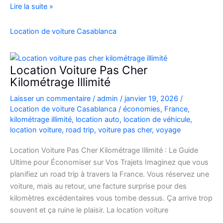
location
Lire la suite »
de
voiture
Location de voiture Casablanca
4×4
au
Maroc
Location Voiture Pas Cher
pour
Kilométrage Illimité
explorer
Laisser un commentaire
/
admin
/
janvier 19, 2026
/
l’Atlas
Location de voiture Casablanca
/
économies
,
France
,
et
kilométrage illimité
,
location auto
,
location de véhicule
,
le
location voiture
,
road trip
,
voiture pas cher
,
voyage
désert
Location Voiture Pas Cher Kilométrage Illimité : Le Guide
Ultime pour Économiser sur Vos Trajets Imaginez que vous
planifiez un road trip à travers la France. Vous réservez une
voiture, mais au retour, une facture surprise pour des
kilomètres excédentaires vous tombe dessus. Ça arrive trop
souvent et ça ruine le plaisir. La location voiture