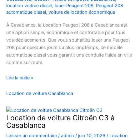
location voiture diesel
,
louer Peugeot 208
,
Peugeot 208
automatique diesel
,
voiture de location économique
À Casablanca, la Location Peugeot 208 à Casablanca est
une option simple, économique et confortable pour tous
vos déplacements. Que vous souhaitiez louer une Peugeot
208 pour quelques jours ou plus longtemps, ce modèle
automatique diesel vous garantit une conduite fluide en ville
comme sur route.
Location
Lire la suite »
Peugeot
208
Location de voiture Casablanca
Automatique
Diesel
à
Location de voiture Citroën C3 à
Casablanca
Casablanca
:
Laisser un commentaire
/
admin
/
juin 10, 2026
/
Location
Louer