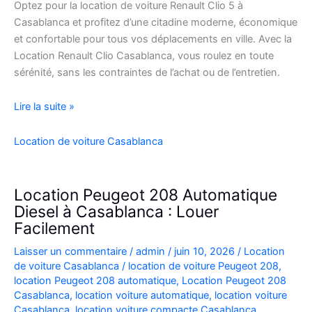
Optez pour la location de voiture Renault Clio 5 à
Casablanca et profitez d’une citadine moderne, économique
et confortable pour tous vos déplacements en ville. Avec la
Location Renault Clio Casablanca, vous roulez en toute
sérénité, sans les contraintes de l’achat ou de l’entretien.
Location
Lire la suite »
de
Voiture
Location de voiture Casablanca
Renault
Clio
5
Location Peugeot 208 Automatique
à
Diesel à Casablanca : Louer
Casablanca
Facilement
✅
Laisser un commentaire
/
admin
/
juin 10, 2026
/
Location
de voiture Casablanca
/
location de voiture Peugeot 208
,
location Peugeot 208 automatique
,
Location Peugeot 208
Casablanca
,
location voiture automatique
,
location voiture
Casablanca
,
location voiture compacte Casablanca
,