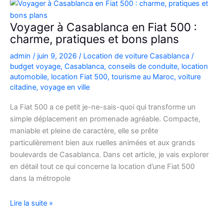
Picanto
à
Voyager à Casablanca en Fiat 500 :
Casablanca
charme, pratiques et bons plans
pour
admin
/
juin 9, 2026
/
Location de voiture Casablanca
/
vos
budget voyage
,
Casablanca
,
conseils de conduite
,
location
déplacements
automobile
,
location Fiat 500
,
tourisme au Maroc
,
voiture
citadine
,
voyage en ville
La Fiat 500 a ce petit je-ne-sais-quoi qui transforme un
simple déplacement en promenade agréable. Compacte,
maniable et pleine de caractère, elle se prête
particulièrement bien aux ruelles animées et aux grands
boulevards de Casablanca. Dans cet article, je vais explorer
en détail tout ce qui concerne la location d’une Fiat 500
dans la métropole
Voyager
Lire la suite »
à