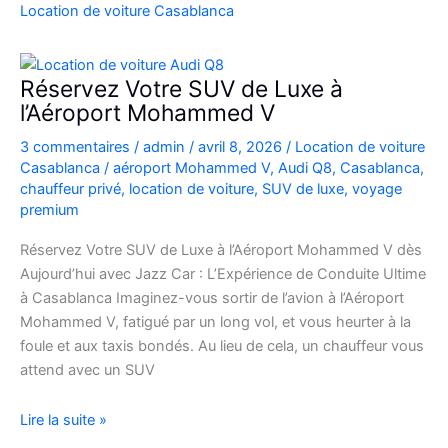
Casablanca
Location de voiture Casablanca
en
Fiat
500
Réservez Votre SUV de Luxe à
:
l’Aéroport Mohammed V
charme,
3 commentaires
/
admin
/
avril 8, 2026
/
Location de voiture
pratiques
Casablanca
/
aéroport Mohammed V
,
Audi Q8
,
Casablanca
,
et
chauffeur privé
,
location de voiture
,
SUV de luxe
,
voyage
bons
premium
plans
Réservez Votre SUV de Luxe à l’Aéroport Mohammed V dès
Aujourd’hui avec Jazz Car : L’Expérience de Conduite Ultime
à Casablanca Imaginez-vous sortir de l’avion à l’Aéroport
Mohammed V, fatigué par un long vol, et vous heurter à la
foule et aux taxis bondés. Au lieu de cela, un chauffeur vous
attend avec un SUV
Réservez
Lire la suite »
Votre