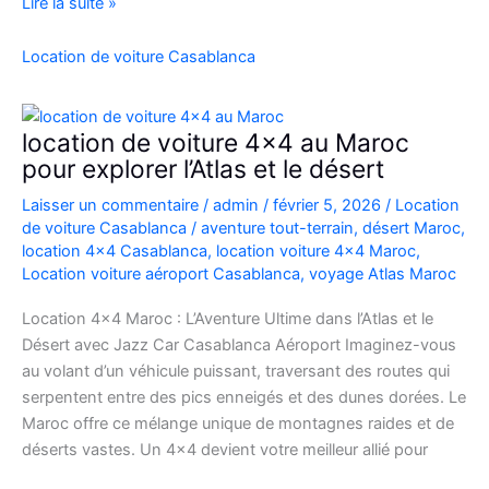
Location
Lire la suite »
Range
Rover
Location de voiture Casablanca
Vogue
Casablanca
location de voiture 4×4 au Maroc
pour explorer l’Atlas et le désert
Laisser un commentaire
/
admin
/
février 5, 2026
/
Location
de voiture Casablanca
/
aventure tout-terrain
,
désert Maroc
,
location 4x4 Casablanca
,
location voiture 4x4 Maroc
,
Location voiture aéroport Casablanca
,
voyage Atlas Maroc
Location 4×4 Maroc : L’Aventure Ultime dans l’Atlas et le
Désert avec Jazz Car Casablanca Aéroport Imaginez-vous
au volant d’un véhicule puissant, traversant des routes qui
serpentent entre des pics enneigés et des dunes dorées. Le
Maroc offre ce mélange unique de montagnes raides et de
déserts vastes. Un 4×4 devient votre meilleur allié pour