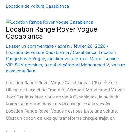
SUV
Location de voiture Casablanca
de
Luxe
à
Location Range Rover Vogue
l’Aéroport
Casablanca
Mohammed
Laisser un commentaire
/
admin
/
février 26, 2026
/
V
Location de voiture Casablanca
/
Casablanca
,
Location
Range Rover Vogue
,
location voiture luxe
,
Maroc
,
service
VIP
,
SUV premium
,
transfert aéroport Mohammed V
,
voiture
avec chauffeur
Location Range Rover Vogue Casablanca : L’Expérience
Ultime de Luxe et de Transfert Aéroport Mohammed V avec
Jazz Car Imaginez-vous arriver à Casablanca, la perle du
Maroc, et monter dans un véhicule qui crie le succès.
Location Range Rover Vogue n’est pas juste une voiture.
C’est un cocon de luxe qui transforme chaque trajet en