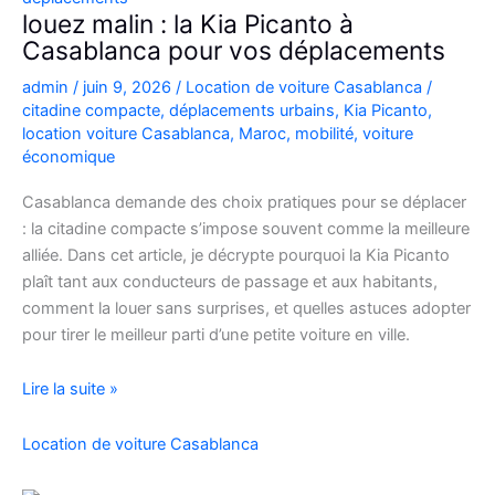
Casablanca
louez malin : la Kia Picanto à
Casablanca pour vos déplacements
admin
/
juin 9, 2026
/
Location de voiture Casablanca
/
citadine compacte
,
déplacements urbains
,
Kia Picanto
,
location voiture Casablanca
,
Maroc
,
mobilité
,
voiture
économique
Casablanca demande des choix pratiques pour se déplacer
: la citadine compacte s’impose souvent comme la meilleure
alliée. Dans cet article, je décrypte pourquoi la Kia Picanto
plaît tant aux conducteurs de passage et aux habitants,
comment la louer sans surprises, et quelles astuces adopter
pour tirer le meilleur parti d’une petite voiture en ville.
louez
Lire la suite »
malin
:
Location de voiture Casablanca
la
Kia