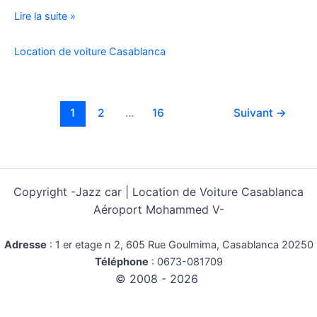
Location
Lire la suite »
Voiture
Pas
Location de voiture Casablanca
Cher
Kilométrage
Illimité
1
2
…
16
Suivant
→
Copyright -
Jazz car | Location de Voiture Casablanca
Aéroport Mohammed V-
Adresse
:
1 er etage n 2, 605 Rue Goulmima, Casablanca 20250
Téléphone
:
0673-081709
© 2008 - 2026