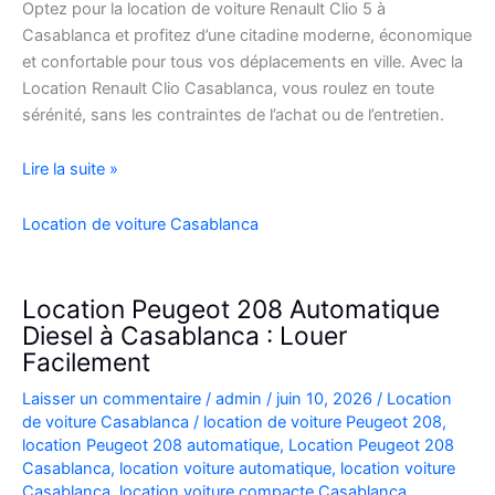
Optez pour la location de voiture Renault Clio 5 à
Casablanca et profitez d’une citadine moderne, économique
et confortable pour tous vos déplacements en ville. Avec la
Location Renault Clio Casablanca, vous roulez en toute
sérénité, sans les contraintes de l’achat ou de l’entretien.
Location
Lire la suite »
de
Voiture
Location de voiture Casablanca
Renault
Clio
5
Location Peugeot 208 Automatique
à
Diesel à Casablanca : Louer
Casablanca
Facilement
✅
Laisser un commentaire
/
admin
/
juin 10, 2026
/
Location
de voiture Casablanca
/
location de voiture Peugeot 208
,
location Peugeot 208 automatique
,
Location Peugeot 208
Casablanca
,
location voiture automatique
,
location voiture
Casablanca
,
location voiture compacte Casablanca
,