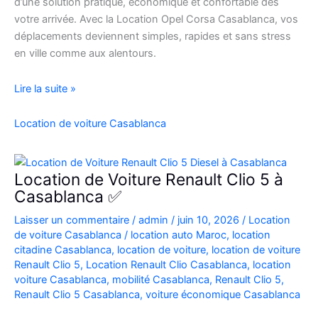
d’une solution pratique, économique et confortable dès
votre arrivée. Avec la Location Opel Corsa Casablanca, vos
déplacements deviennent simples, rapides et sans stress
en ville comme aux alentours.
Location
Lire la suite »
Opel
Corsa
Location de voiture Casablanca
Casablanca
Aéroport
|
Location de Voiture Renault Clio 5 à
Location
Casablanca ✅
Voiture
Laisser un commentaire
/
admin
/
juin 10, 2026
/
Location
Casablanca
de voiture Casablanca
/
location auto Maroc
,
location
citadine Casablanca
,
location de voiture
,
location de voiture
Renault Clio 5
,
Location Renault Clio Casablanca
,
location
voiture Casablanca
,
mobilité Casablanca
,
Renault Clio 5
,
Renault Clio 5 Casablanca
,
voiture économique Casablanca