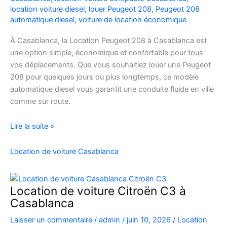
location voiture diesel
,
louer Peugeot 208
,
Peugeot 208
automatique diesel
,
voiture de location économique
À Casablanca, la Location Peugeot 208 à Casablanca est
une option simple, économique et confortable pour tous
vos déplacements. Que vous souhaitiez louer une Peugeot
208 pour quelques jours ou plus longtemps, ce modèle
automatique diesel vous garantit une conduite fluide en ville
comme sur route.
Location
Lire la suite »
Peugeot
208
Location de voiture Casablanca
Automatique
Diesel
à
Location de voiture Citroën C3 à
Casablanca
Casablanca
:
Laisser un commentaire
/
admin
/
juin 10, 2026
/
Location
Louer