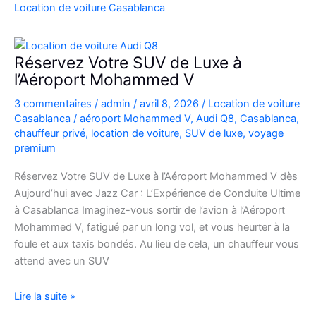
Casablanca
Location de voiture Casablanca
en
Fiat
500
Réservez Votre SUV de Luxe à
:
l’Aéroport Mohammed V
charme,
3 commentaires
/
admin
/
avril 8, 2026
/
Location de voiture
pratiques
Casablanca
/
aéroport Mohammed V
,
Audi Q8
,
Casablanca
,
et
chauffeur privé
,
location de voiture
,
SUV de luxe
,
voyage
bons
premium
plans
Réservez Votre SUV de Luxe à l’Aéroport Mohammed V dès
Aujourd’hui avec Jazz Car : L’Expérience de Conduite Ultime
à Casablanca Imaginez-vous sortir de l’avion à l’Aéroport
Mohammed V, fatigué par un long vol, et vous heurter à la
foule et aux taxis bondés. Au lieu de cela, un chauffeur vous
attend avec un SUV
Réservez
Lire la suite »
Votre