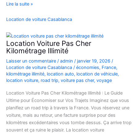
location
Lire la suite »
de
voiture
Location de voiture Casablanca
4×4
au
Maroc
Location Voiture Pas Cher
pour
Kilométrage Illimité
explorer
Laisser un commentaire
/
admin
/
janvier 19, 2026
/
l’Atlas
Location de voiture Casablanca
/
économies
,
France
,
et
kilométrage illimité
,
location auto
,
location de véhicule
,
le
location voiture
,
road trip
,
voiture pas cher
,
voyage
désert
Location Voiture Pas Cher Kilométrage Illimité : Le Guide
Ultime pour Économiser sur Vos Trajets Imaginez que vous
planifiez un road trip à travers la France. Vous réservez une
voiture, mais au retour, une facture surprise pour des
kilomètres excédentaires vous tombe dessus. Ça arrive trop
souvent et ça ruine le plaisir. La location voiture