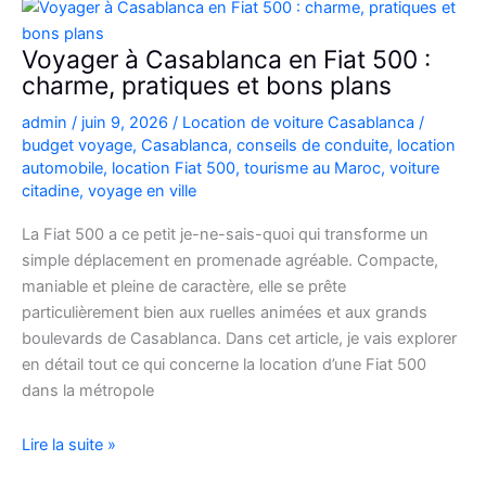
Picanto
à
Voyager à Casablanca en Fiat 500 :
Casablanca
charme, pratiques et bons plans
pour
admin
/
juin 9, 2026
/
Location de voiture Casablanca
/
vos
budget voyage
,
Casablanca
,
conseils de conduite
,
location
déplacements
automobile
,
location Fiat 500
,
tourisme au Maroc
,
voiture
citadine
,
voyage en ville
La Fiat 500 a ce petit je-ne-sais-quoi qui transforme un
simple déplacement en promenade agréable. Compacte,
maniable et pleine de caractère, elle se prête
particulièrement bien aux ruelles animées et aux grands
boulevards de Casablanca. Dans cet article, je vais explorer
en détail tout ce qui concerne la location d’une Fiat 500
dans la métropole
Voyager
Lire la suite »
à