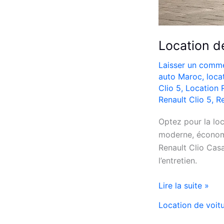
Location d
Laisser un comme
auto Maroc
,
loca
Clio 5
,
Location 
Renault Clio 5
,
Re
Optez pour la loc
moderne, économi
Renault Clio Casa
l’entretien.
Location
Lire la suite »
de
Location de voit
Voiture