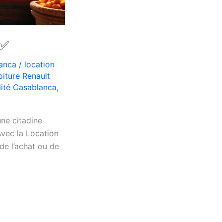
 ✅
lanca
/
location
oiture Renault
lité Casablanca
,
une citadine
vec la Location
de l’achat ou de