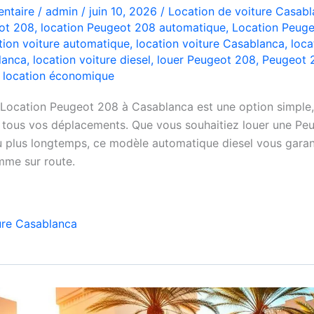
ntaire
/
admin
/
juin 10, 2026
/
Location de voiture Casab
ot 208
,
location Peugeot 208 automatique
,
Location Peug
tion voiture automatique
,
location voiture Casablanca
,
loca
lanca
,
location voiture diesel
,
louer Peugeot 208
,
Peugeot 
e location économique
 Location Peugeot 208 à Casablanca est une option simple
 tous vos déplacements. Que vous souhaitiez louer une Pe
u plus longtemps, ce modèle automatique diesel vous garan
omme sur route.
ure Casablanca