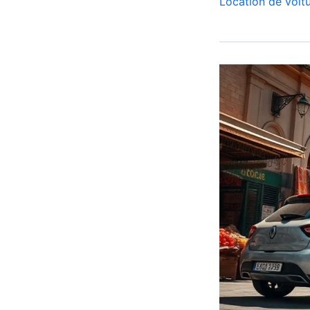
Location de voit
Corsa
Casablanca
Aéroport
|
Location
Voiture
Casablanca