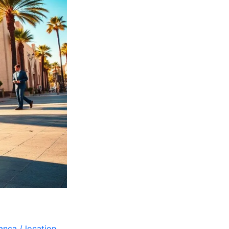
lanca
/
location