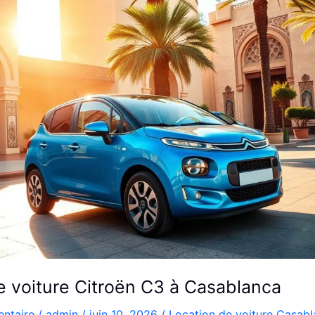
e voiture Citroën C3 à Casablanca
ntaire
/
admin
/
juin 10, 2026
/
Location de voiture Casab