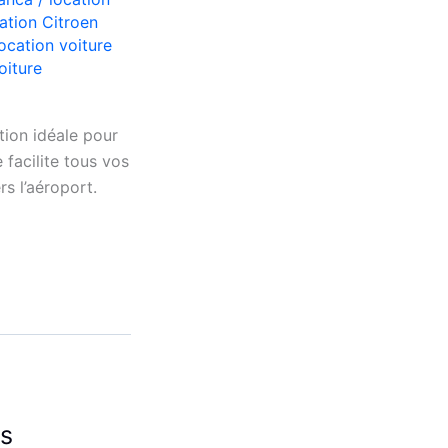
ation Citroen
location voiture
oiture
ion idéale pour
 facilite tous vos
rs l’aéroport.
os