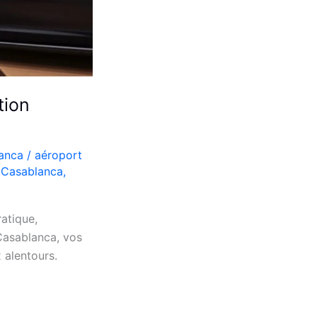
tion
lanca
/
aéroport
e Casablanca
,
atique,
Casablanca, vos
 alentours.