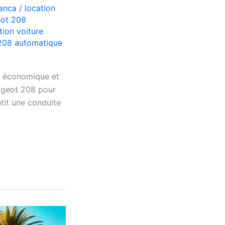
lanca
/
location
eot 208
tion voiture
208 automatique
, économique et
ugeot 208 pour
tit une conduite