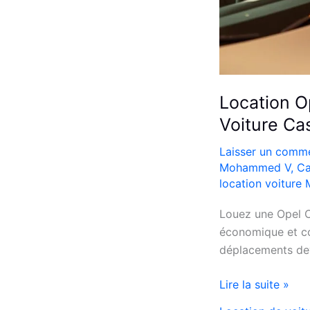
Location O
Voiture Ca
Laisser un comme
Mohammed V
,
Ca
location voiture
Louez une Opel C
économique et co
déplacements dev
Location
Lire la suite »
Opel