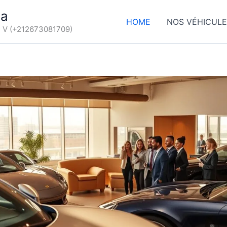
ca
HOME
NOS VÉHICUL
d V (+212673081709)