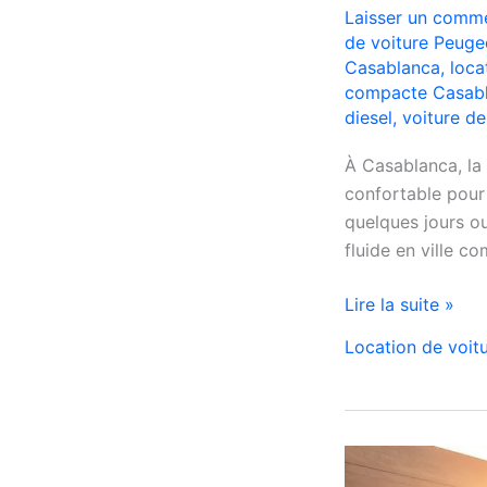
Laisser un comme
de voiture Peuge
Casablanca
,
loca
compacte Casab
diesel
,
voiture d
À Casablanca, la
confortable pour
quelques jours o
fluide en ville c
Location
Lire la suite »
Peugeot
Location de voit
208
Automatique
Diesel
à
Casablanca