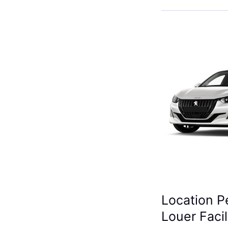
Renault
Clio
5
à
Casablanca
✅
Location P
Louer Faci