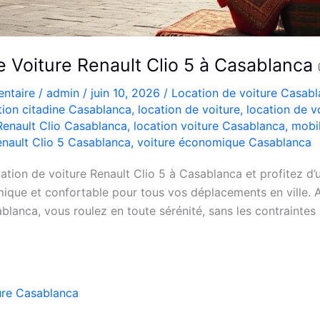
e Voiture Renault Clio 5 à Casablanca
ntaire
/
admin
/
juin 10, 2026
/
Location de voiture Casab
tion citadine Casablanca
,
location de voiture
,
location de v
Renault Clio Casablanca
,
location voiture Casablanca
,
mobi
nault Clio 5 Casablanca
,
voiture économique Casablanca
ation de voiture Renault Clio 5 à Casablanca et profitez d’
que et confortable pour tous vos déplacements en ville. A
blanca, vous roulez en toute sérénité, sans les contraintes 
ure Casablanca