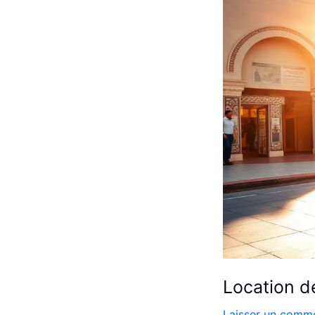
:
Louer
Facilement
Location d
Laisser un comme