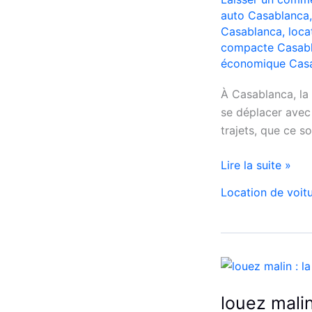
auto Casablanca
Casablanca
,
loca
compacte Casab
économique Cas
À Casablanca, la
se déplacer avec 
trajets, que ce so
Location
Lire la suite »
de
Location de voit
voiture
Citroën
C3
à
Casablanca
louez malin