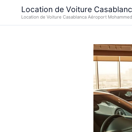
Aller
Location de Voiture Casablan
au
Location de Voiture Casablanca Aéroport Mohamme
contenu