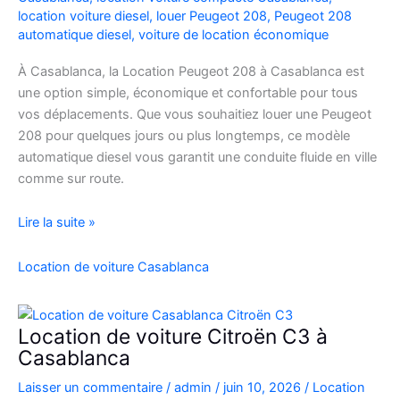
location voiture diesel
,
louer Peugeot 208
,
Peugeot 208
automatique diesel
,
voiture de location économique
À Casablanca, la Location Peugeot 208 à Casablanca est
une option simple, économique et confortable pour tous
vos déplacements. Que vous souhaitiez louer une Peugeot
208 pour quelques jours ou plus longtemps, ce modèle
automatique diesel vous garantit une conduite fluide en ville
comme sur route.
Location
Lire la suite »
Peugeot
208
Location de voiture Casablanca
Automatique
Diesel
à
Location de voiture Citroën C3 à
Casablanca
Casablanca
:
Laisser un commentaire
/
admin
/
juin 10, 2026
/
Location
Louer