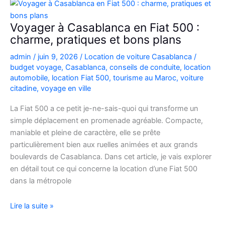
Picanto
à
Voyager à Casablanca en Fiat 500 :
Casablanca
charme, pratiques et bons plans
pour
admin
/
juin 9, 2026
/
Location de voiture Casablanca
/
vos
budget voyage
,
Casablanca
,
conseils de conduite
,
location
déplacements
automobile
,
location Fiat 500
,
tourisme au Maroc
,
voiture
citadine
,
voyage en ville
La Fiat 500 a ce petit je-ne-sais-quoi qui transforme un
simple déplacement en promenade agréable. Compacte,
maniable et pleine de caractère, elle se prête
particulièrement bien aux ruelles animées et aux grands
boulevards de Casablanca. Dans cet article, je vais explorer
en détail tout ce qui concerne la location d’une Fiat 500
dans la métropole
Voyager
Lire la suite »
à