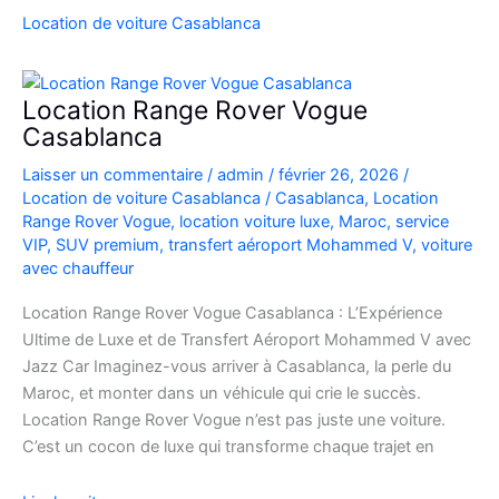
SUV
Location de voiture Casablanca
de
Luxe
à
Location Range Rover Vogue
l’Aéroport
Casablanca
Mohammed
Laisser un commentaire
/
admin
/
février 26, 2026
/
V
Location de voiture Casablanca
/
Casablanca
,
Location
Range Rover Vogue
,
location voiture luxe
,
Maroc
,
service
VIP
,
SUV premium
,
transfert aéroport Mohammed V
,
voiture
avec chauffeur
Location Range Rover Vogue Casablanca : L’Expérience
Ultime de Luxe et de Transfert Aéroport Mohammed V avec
Jazz Car Imaginez-vous arriver à Casablanca, la perle du
Maroc, et monter dans un véhicule qui crie le succès.
Location Range Rover Vogue n’est pas juste une voiture.
C’est un cocon de luxe qui transforme chaque trajet en