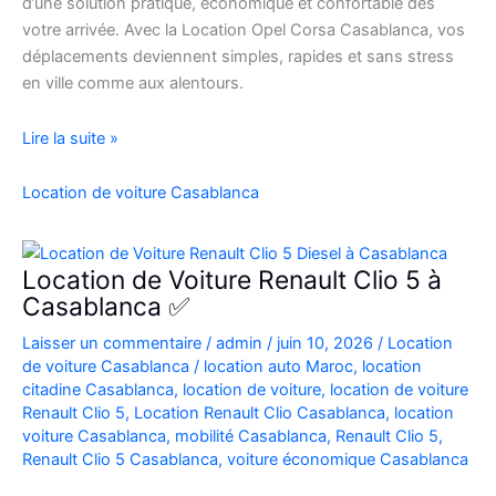
d’une solution pratique, économique et confortable dès
votre arrivée. Avec la Location Opel Corsa Casablanca, vos
déplacements deviennent simples, rapides et sans stress
en ville comme aux alentours.
Location
Lire la suite »
Opel
Corsa
Location de voiture Casablanca
Casablanca
Aéroport
|
Location de Voiture Renault Clio 5 à
Location
Casablanca ✅
Voiture
Laisser un commentaire
/
admin
/
juin 10, 2026
/
Location
Casablanca
de voiture Casablanca
/
location auto Maroc
,
location
citadine Casablanca
,
location de voiture
,
location de voiture
Renault Clio 5
,
Location Renault Clio Casablanca
,
location
voiture Casablanca
,
mobilité Casablanca
,
Renault Clio 5
,
Renault Clio 5 Casablanca
,
voiture économique Casablanca