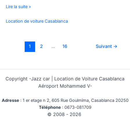
Location
Lire la suite »
Voiture
Pas
Location de voiture Casablanca
Cher
Kilométrage
Illimité
1
2
…
16
Suivant
→
Copyright -
Jazz car | Location de Voiture Casablanca
Aéroport Mohammed V-
Adresse
:
1 er etage n 2, 605 Rue Goulmima, Casablanca 20250
Téléphone
:
0673-081709
© 2008 - 2026