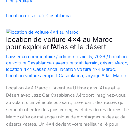
Location
Lire la suite »
Range
Rover
Location de voiture Casablanca
Vogue
Casablanca
location de voiture 4×4 au Maroc
pour explorer l’Atlas et le désert
Laisser un commentaire
/
admin
/
février 5, 2026
/
Location
de voiture Casablanca
/
aventure tout-terrain
,
désert Maroc
,
location 4x4 Casablanca
,
location voiture 4x4 Maroc
,
Location voiture aéroport Casablanca
,
voyage Atlas Maroc
Location 4×4 Maroc : L’Aventure Ultime dans l’Atlas et le
Désert avec Jazz Car Casablanca Aéroport Imaginez-vous
au volant d’un véhicule puissant, traversant des routes qui
serpentent entre des pics enneigés et des dunes dorées. Le
Maroc offre ce mélange unique de montagnes raides et de
déserts vastes. Un 4×4 devient votre meilleur allié pour