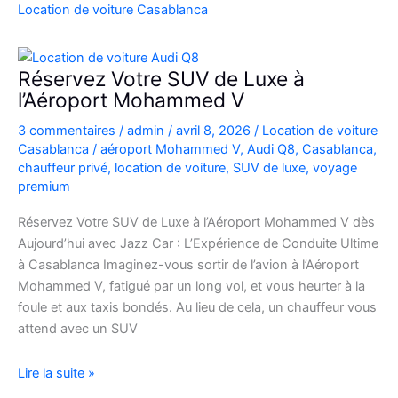
Casablanca
Location de voiture Casablanca
en
Fiat
500
Réservez Votre SUV de Luxe à
:
l’Aéroport Mohammed V
charme,
3 commentaires
/
admin
/
avril 8, 2026
/
Location de voiture
pratiques
Casablanca
/
aéroport Mohammed V
,
Audi Q8
,
Casablanca
,
et
chauffeur privé
,
location de voiture
,
SUV de luxe
,
voyage
bons
premium
plans
Réservez Votre SUV de Luxe à l’Aéroport Mohammed V dès
Aujourd’hui avec Jazz Car : L’Expérience de Conduite Ultime
à Casablanca Imaginez-vous sortir de l’avion à l’Aéroport
Mohammed V, fatigué par un long vol, et vous heurter à la
foule et aux taxis bondés. Au lieu de cela, un chauffeur vous
attend avec un SUV
Réservez
Lire la suite »
Votre