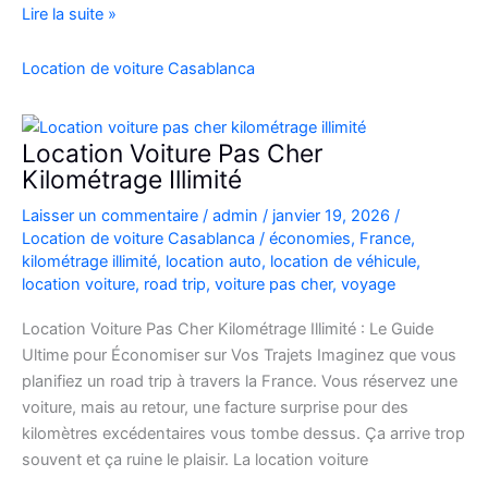
location
Lire la suite »
de
voiture
Location de voiture Casablanca
4×4
au
Maroc
Location Voiture Pas Cher
pour
Kilométrage Illimité
explorer
Laisser un commentaire
/
admin
/
janvier 19, 2026
/
l’Atlas
Location de voiture Casablanca
/
économies
,
France
,
et
kilométrage illimité
,
location auto
,
location de véhicule
,
le
location voiture
,
road trip
,
voiture pas cher
,
voyage
désert
Location Voiture Pas Cher Kilométrage Illimité : Le Guide
Ultime pour Économiser sur Vos Trajets Imaginez que vous
planifiez un road trip à travers la France. Vous réservez une
voiture, mais au retour, une facture surprise pour des
kilomètres excédentaires vous tombe dessus. Ça arrive trop
souvent et ça ruine le plaisir. La location voiture