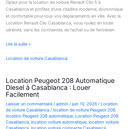
Optez pour la location de voiture Renault Clio 5 à
Casablanca et profitez d’une citadine moderne, économique
et confortable pour tous vos déplacements en ville. Avec la
Location Renault Clio Casablanca, vous roulez en toute
sérénité, sans les contraintes de l’achat ou de l’entretien.
Location
Lire la suite »
de
Voiture
Location de voiture Casablanca
Renault
Clio
5
Location Peugeot 208 Automatique
à
Diesel à Casablanca : Louer
Casablanca
Facilement
✅
Laisser un commentaire
/
admin
/
juin 10, 2026
/
Location
de voiture Casablanca
/
location de voiture Peugeot 208
,
location Peugeot 208 automatique
,
Location Peugeot 208
Casablanca
,
location voiture automatique
,
location voiture
Casablanca
,
location voiture compacte Casablanca
,