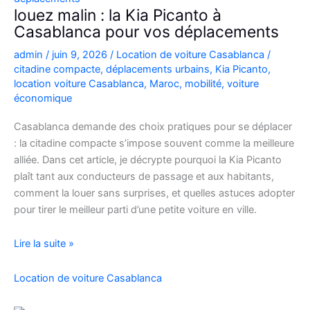
Casablanca
louez malin : la Kia Picanto à
Casablanca pour vos déplacements
admin
/
juin 9, 2026
/
Location de voiture Casablanca
/
citadine compacte
,
déplacements urbains
,
Kia Picanto
,
location voiture Casablanca
,
Maroc
,
mobilité
,
voiture
économique
Casablanca demande des choix pratiques pour se déplacer
: la citadine compacte s’impose souvent comme la meilleure
alliée. Dans cet article, je décrypte pourquoi la Kia Picanto
plaît tant aux conducteurs de passage et aux habitants,
comment la louer sans surprises, et quelles astuces adopter
pour tirer le meilleur parti d’une petite voiture en ville.
louez
Lire la suite »
malin
:
Location de voiture Casablanca
la
Kia