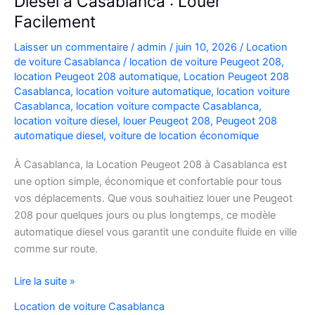
Diesel à Casablanca : Louer
Facilement
Laisser un commentaire
/
admin
/
juin 10, 2026
/
Location
de voiture Casablanca
/
location de voiture Peugeot 208
,
location Peugeot 208 automatique
,
Location Peugeot 208
Casablanca
,
location voiture automatique
,
location voiture
Casablanca
,
location voiture compacte Casablanca
,
location voiture diesel
,
louer Peugeot 208
,
Peugeot 208
automatique diesel
,
voiture de location économique
À Casablanca, la Location Peugeot 208 à Casablanca est
une option simple, économique et confortable pour tous
vos déplacements. Que vous souhaitiez louer une Peugeot
208 pour quelques jours ou plus longtemps, ce modèle
automatique diesel vous garantit une conduite fluide en ville
comme sur route.
Location
Lire la suite »
Peugeot
Location de voiture Casablanca
208