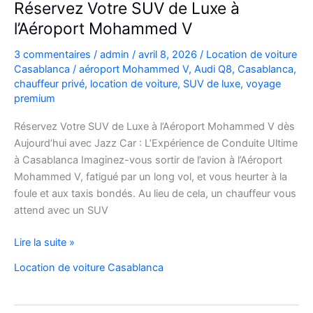
Réservez Votre SUV de Luxe à
pratiques
l’Aéroport Mohammed V
et
bons
3 commentaires
/
admin
/
avril 8, 2026
/
Location de voiture
plans
Casablanca
/
aéroport Mohammed V
,
Audi Q8
,
Casablanca
,
chauffeur privé
,
location de voiture
,
SUV de luxe
,
voyage
premium
Réservez Votre SUV de Luxe à l’Aéroport Mohammed V dès
Aujourd’hui avec Jazz Car : L’Expérience de Conduite Ultime
à Casablanca Imaginez-vous sortir de l’avion à l’Aéroport
Mohammed V, fatigué par un long vol, et vous heurter à la
foule et aux taxis bondés. Au lieu de cela, un chauffeur vous
attend avec un SUV
Réservez
Lire la suite »
Votre
Location de voiture Casablanca
SUV
de
Luxe