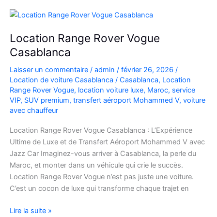
à
l’Aéroport
Mohammed
Location Range Rover Vogue
V
Casablanca
Laisser un commentaire
/
admin
/
février 26, 2026
/
Location de voiture Casablanca
/
Casablanca
,
Location
Range Rover Vogue
,
location voiture luxe
,
Maroc
,
service
VIP
,
SUV premium
,
transfert aéroport Mohammed V
,
voiture
avec chauffeur
Location Range Rover Vogue Casablanca : L’Expérience
Ultime de Luxe et de Transfert Aéroport Mohammed V avec
Jazz Car Imaginez-vous arriver à Casablanca, la perle du
Maroc, et monter dans un véhicule qui crie le succès.
Location Range Rover Vogue n’est pas juste une voiture.
C’est un cocon de luxe qui transforme chaque trajet en
Location
Lire la suite »