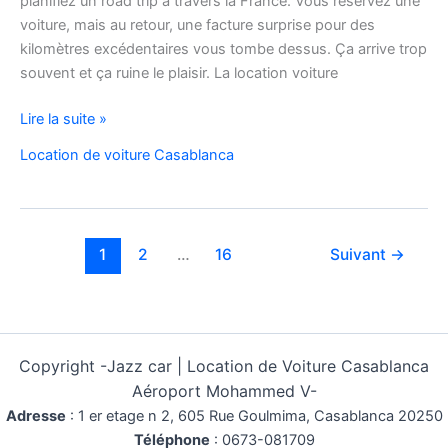
planifiez un road trip à travers la France. Vous réservez une
voiture, mais au retour, une facture surprise pour des
kilomètres excédentaires vous tombe dessus. Ça arrive trop
souvent et ça ruine le plaisir. La location voiture
Location
Lire la suite »
Voiture
Location de voiture Casablanca
Pas
Cher
Kilométrage
Illimité
1
2
…
16
Suivant
→
Copyright -
Jazz car | Location de Voiture Casablanca
Aéroport Mohammed V-
Adresse
:
1 er etage n 2, 605 Rue Goulmima, Casablanca 20250
Téléphone
:
0673-081709