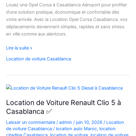
Louez une Opel Corsa à Casablanca Aéroport pour profiter
d’une solution pratique, économique et confortable dès
votre arrivée. Avec la Location Opel Corsa Casablanca, vos
déplacements deviennent simples, rapides et sans stress
en ville comme aux alentours.
Location
Lire la suite »
Opel
Location de voiture Casablanca
Corsa
Casablanca
Aéroport
|
Location
Voiture
Location de Voiture Renault Clio 5 à
Casablanca
Casablanca ✅
Laisser un commentaire
/
admin
/
juin 10, 2026
/
Location
de voiture Casablanca
/
location auto Maroc
,
location
citadine Casablanca
,
location de voiture
,
location de voiture