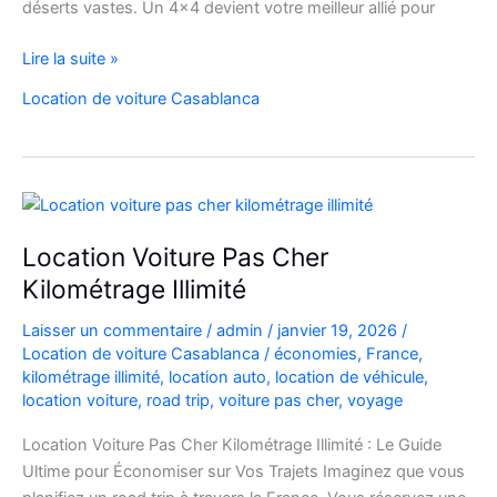
déserts vastes. Un 4×4 devient votre meilleur allié pour
location
Lire la suite »
de
Location de voiture Casablanca
voiture
4×4
au
Maroc
pour
explorer
Location Voiture Pas Cher
l’Atlas
Kilométrage Illimité
et
le
Laisser un commentaire
/
admin
/
janvier 19, 2026
/
désert
Location de voiture Casablanca
/
économies
,
France
,
kilométrage illimité
,
location auto
,
location de véhicule
,
location voiture
,
road trip
,
voiture pas cher
,
voyage
Location Voiture Pas Cher Kilométrage Illimité : Le Guide
Ultime pour Économiser sur Vos Trajets Imaginez que vous