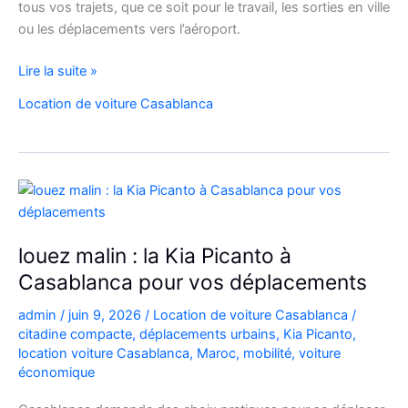
tous vos trajets, que ce soit pour le travail, les sorties en ville
ou les déplacements vers l’aéroport.
Location
Lire la suite »
de
Location de voiture Casablanca
voiture
Citroën
C3
à
Casablanca
louez malin : la Kia Picanto à
Casablanca pour vos déplacements
admin
/
juin 9, 2026
/
Location de voiture Casablanca
/
citadine compacte
,
déplacements urbains
,
Kia Picanto
,
location voiture Casablanca
,
Maroc
,
mobilité
,
voiture
économique