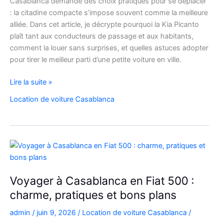
Casablanca demande des choix pratiques pour se déplacer
: la citadine compacte s’impose souvent comme la meilleure
alliée. Dans cet article, je décrypte pourquoi la Kia Picanto
plaît tant aux conducteurs de passage et aux habitants,
comment la louer sans surprises, et quelles astuces adopter
pour tirer le meilleur parti d’une petite voiture en ville.
louez
Lire la suite »
malin
Location de voiture Casablanca
:
la
Kia
Picanto
à
Casablanca
pour
Voyager à Casablanca en Fiat 500 :
vos
charme, pratiques et bons plans
déplacements
admin
/
juin 9, 2026
/
Location de voiture Casablanca
/