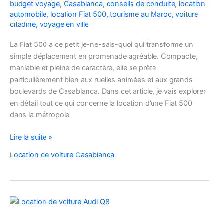
budget voyage
,
Casablanca
,
conseils de conduite
,
location
automobile
,
location Fiat 500
,
tourisme au Maroc
,
voiture
citadine
,
voyage en ville
La Fiat 500 a ce petit je-ne-sais-quoi qui transforme un
simple déplacement en promenade agréable. Compacte,
maniable et pleine de caractère, elle se prête
particulièrement bien aux ruelles animées et aux grands
boulevards de Casablanca. Dans cet article, je vais explorer
en détail tout ce qui concerne la location d’une Fiat 500
dans la métropole
Voyager
Lire la suite »
à
Location de voiture Casablanca
Casablanca
en
Fiat
500
:
charme,