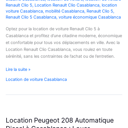
Renault Clio 5
,
Location Renault Clio Casablanca
,
location
voiture Casablanca
,
mobilité Casablanca
,
Renault Clio 5
,
Renault Clio 5 Casablanca
,
voiture économique Casablanca
Optez pour la location de voiture Renault Clio 5 à
Casablanca et profitez d’une citadine moderne, économique
et confortable pour tous vos déplacements en ville. Avec la
Location Renault Clio Casablanca, vous roulez en toute
sérénité, sans les contraintes de l’achat ou de l’entretien.
Location
Lire la suite »
de
Location de voiture Casablanca
Voiture
Renault
Clio
5
à
Casablanca
Location Peugeot 208 Automatique
✅