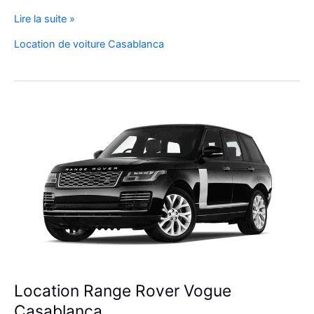
Réservez
Lire la suite »
Votre
Location de voiture Casablanca
SUV
de
Luxe
à
l’Aéroport
Mohammed
V
Location Range Rover Vogue
Casablanca