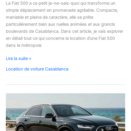
La Fiat 500 a ce petit je-ne-sais-quoi qui transforme un
simple déplacement en promenade agréable. Compacte,
maniable et pleine de caractère, elle se prête
particulièrement bien aux ruelles animées et aux grands
boulevards de Casablanca. Dans cet article, je vais explorer
en détail tout ce qui concerne la location d’une Fiat 500
dans la métropole
Voyager
Lire la suite »
à
Location de voiture Casablanca
Casablanca
en
Fiat
500
:
charme,
pratiques
et
bons