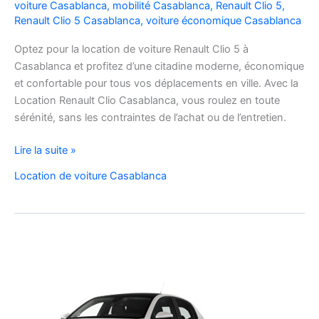
voiture Casablanca
,
mobilité Casablanca
,
Renault Clio 5
,
Renault Clio 5 Casablanca
,
voiture économique Casablanca
Optez pour la location de voiture Renault Clio 5 à
Casablanca et profitez d’une citadine moderne, économique
et confortable pour tous vos déplacements en ville. Avec la
Location Renault Clio Casablanca, vous roulez en toute
sérénité, sans les contraintes de l’achat ou de l’entretien.
Location
Lire la suite »
de
Location de voiture Casablanca
Voiture
Renault
Clio
5
à
Casablanca
✅