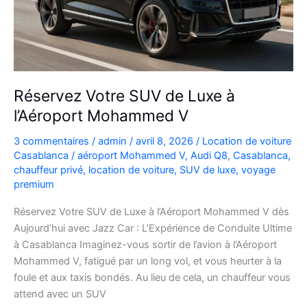
plans
Réservez Votre SUV de Luxe à
l’Aéroport Mohammed V
3 commentaires
/
admin
/
avril 8, 2026
/
Location de voiture
Casablanca
/
aéroport Mohammed V
,
Audi Q8
,
Casablanca
,
chauffeur privé
,
location de voiture
,
SUV de luxe
,
voyage
premium
Réservez Votre SUV de Luxe à l’Aéroport Mohammed V dès
Aujourd’hui avec Jazz Car : L’Expérience de Conduite Ultime
à Casablanca Imaginez-vous sortir de l’avion à l’Aéroport
Mohammed V, fatigué par un long vol, et vous heurter à la
foule et aux taxis bondés. Au lieu de cela, un chauffeur vous
attend avec un SUV