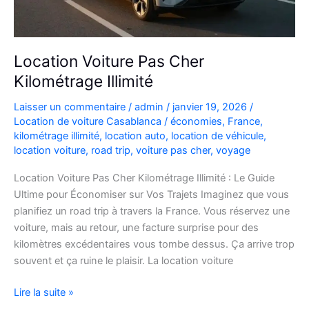
Location Voiture Pas Cher
Kilométrage Illimité
Laisser un commentaire
/
admin
/
janvier 19, 2026
/
Location de voiture Casablanca
/
économies
,
France
,
kilométrage illimité
,
location auto
,
location de véhicule
,
location voiture
,
road trip
,
voiture pas cher
,
voyage
Location Voiture Pas Cher Kilométrage Illimité : Le Guide
Ultime pour Économiser sur Vos Trajets Imaginez que vous
planifiez un road trip à travers la France. Vous réservez une
voiture, mais au retour, une facture surprise pour des
kilomètres excédentaires vous tombe dessus. Ça arrive trop
souvent et ça ruine le plaisir. La location voiture
Location
Lire la suite »
Voiture