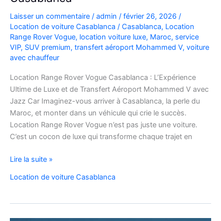
Laisser un commentaire
/
admin
/
février 26, 2026
/
Location de voiture Casablanca
/
Casablanca
,
Location
Range Rover Vogue
,
location voiture luxe
,
Maroc
,
service
VIP
,
SUV premium
,
transfert aéroport Mohammed V
,
voiture
avec chauffeur
Location Range Rover Vogue Casablanca : L’Expérience
Ultime de Luxe et de Transfert Aéroport Mohammed V avec
Jazz Car Imaginez-vous arriver à Casablanca, la perle du
Maroc, et monter dans un véhicule qui crie le succès.
Location Range Rover Vogue n’est pas juste une voiture.
C’est un cocon de luxe qui transforme chaque trajet en
Location
Lire la suite »
Range
Location de voiture Casablanca
Rover
Vogue
Casablanca