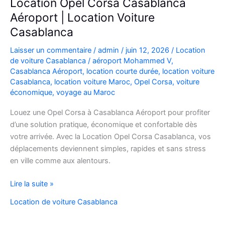
Location Opel Corsa Casablanca
Aéroport | Location Voiture
Casablanca
Laisser un commentaire
/
admin
/
juin 12, 2026
/
Location
de voiture Casablanca
/
aéroport Mohammed V
,
Casablanca Aéroport
,
location courte durée
,
location voiture
Casablanca
,
location voiture Maroc
,
Opel Corsa
,
voiture
économique
,
voyage au Maroc
Louez une Opel Corsa à Casablanca Aéroport pour profiter
d’une solution pratique, économique et confortable dès
votre arrivée. Avec la Location Opel Corsa Casablanca, vos
déplacements deviennent simples, rapides et sans stress
en ville comme aux alentours.
Location
Lire la suite »
Opel
Location de voiture Casablanca
Corsa
Casablanca