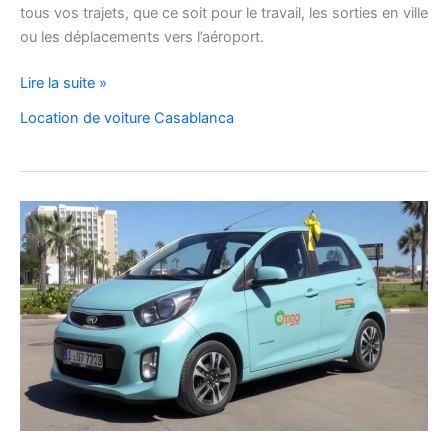
tous vos trajets, que ce soit pour le travail, les sorties en ville
ou les déplacements vers l’aéroport.
Location
Lire la suite »
de
Location de voiture Casablanca
voiture
Citroën
C3
à
Casablanca