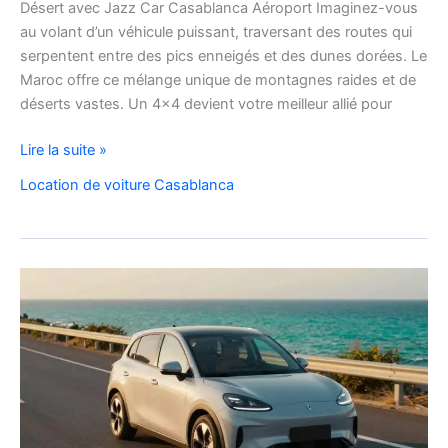
Désert avec Jazz Car Casablanca Aéroport Imaginez-vous
au volant d’un véhicule puissant, traversant des routes qui
serpentent entre des pics enneigés et des dunes dorées. Le
Maroc offre ce mélange unique de montagnes raides et de
déserts vastes. Un 4×4 devient votre meilleur allié pour
location
Lire la suite »
de
Location de voiture Casablanca
voiture
4×4
au
Maroc
pour
explorer
l’Atlas
et
le
désert