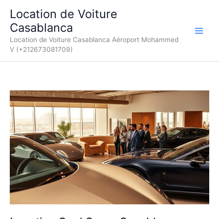
Aller
Location de Voiture
au
Casablanca
contenu
Location de Voiture Casablanca Aéroport Mohammed
V (+212673081709)