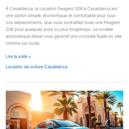
À Casablanca, la Location Peugeot 208 à Casablanca est
une option simple, économique et confortable pour tous
vos déplacements. Que vous souhaitiez louer une Peugeot
208 pour quelques jours ou plus longtemps, ce modèle
automatique diesel vous garantit une conduite fluide en ville
comme sur route.
Location
Lire la suite »
Peugeot
Location de voiture Casablanca
208
Automatique
Diesel
à
Casablanca
:
Louer
Facilement