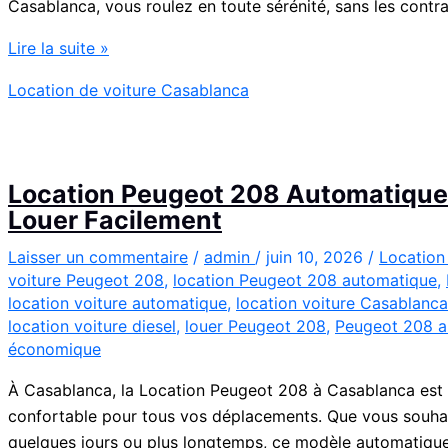
Casablanca, vous roulez en toute sérénité, sans les contrai
Location
Lire la suite »
de
Location de voiture Casablanca
Voiture
Renault
Clio
5
Location Peugeot 208 Automatique 
à
Louer Facilement
Casablanca
✅
Laisser un commentaire
/
admin
/
juin 10, 2026
/
Location
voiture Peugeot 208
,
location Peugeot 208 automatique
,
location voiture automatique
,
location voiture Casablanca
location voiture diesel
,
louer Peugeot 208
,
Peugeot 208 a
économique
À Casablanca, la Location Peugeot 208 à Casablanca est
confortable pour tous vos déplacements. Que vous souha
quelques jours ou plus longtemps, ce modèle automatique 