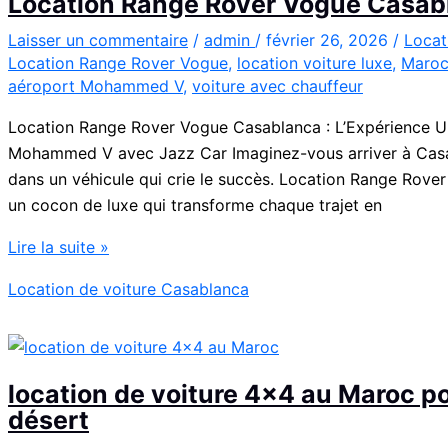
Location Range Rover Vogue Casab
l’Aéroport
Mohammed
Laisser un commentaire
/
admin
/
février 26, 2026
/
Locat
Location Range Rover Vogue
,
location voiture luxe
,
Maro
V
aéroport Mohammed V
,
voiture avec chauffeur
Location Range Rover Vogue Casablanca : L’Expérience Ul
Mohammed V avec Jazz Car Imaginez-vous arriver à Casab
dans un véhicule qui crie le succès. Location Range Rover 
un cocon de luxe qui transforme chaque trajet en
Location
Lire la suite »
Range
Location de voiture Casablanca
Rover
Vogue
Casablanca
location de voiture 4×4 au Maroc pou
désert