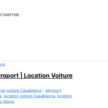
2673081709)
oport | Location Voiture
 de voiture Casablanca
/
aéroport
e
,
location voiture Casablanca
,
location
u Maroc