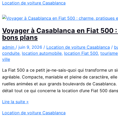
Location de voiture Casablanca
:
la
Kia
Picanto
Voyager à Casablanca en Fiat 500 :
à
bons plans
Casablanca
pour
admin
/
juin 9, 2026
/
Location de voiture Casablanca
/
b
conduite
,
location automobile
,
location Fiat 500
,
tourisme
vos
ville
déplacements
La Fiat 500 a ce petit je-ne-sais-quoi qui transforme u
agréable. Compacte, maniable et pleine de caractère, elle
ruelles animées et aux grands boulevards de Casablanca. D
détail tout ce qui concerne la location d’une Fiat 500 dan
Voyager
Lire la suite »
à
Location de voiture Casablanca
Casablanca