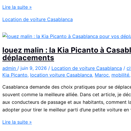
Location
Lire la suite »
de
Location de voiture Casablanca
voiture
Citroën
C3
à
louez malin : la Kia Picanto à Casa
Casablanca
déplacements
admin
/
juin 9, 2026
/
Location de voiture Casablanca
/
c
Kia Picanto
,
location voiture Casablanca
,
Maroc
,
mobilité
Casablanca demande des choix pratiques pour se déplacer
souvent comme la meilleure alliée. Dans cet article, je déc
aux conducteurs de passage et aux habitants, comment la 
adopter pour tirer le meilleur parti d’une petite voiture en v
louez
Lire la suite »
malin