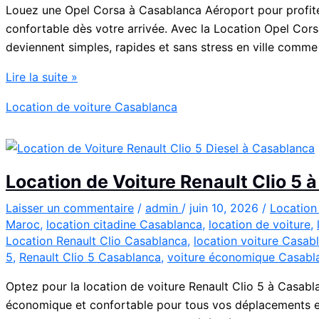
Louez une Opel Corsa à Casablanca Aéroport pour profite
confortable dès votre arrivée. Avec la Location Opel Co
deviennent simples, rapides et sans stress en ville comme
Location
Lire la suite »
Opel
Location de voiture Casablanca
Corsa
Casablanca
Aéroport
|
Location de Voiture Renault Clio 5
Location
Voiture
Laisser un commentaire
/
admin
/
juin 10, 2026
/
Location
Maroc
,
location citadine Casablanca
,
location de voiture
,
Casablanca
Location Renault Clio Casablanca
,
location voiture Casab
5
,
Renault Clio 5 Casablanca
,
voiture économique Casabl
Optez pour la location de voiture Renault Clio 5 à Casabl
économique et confortable pour tous vos déplacements en 