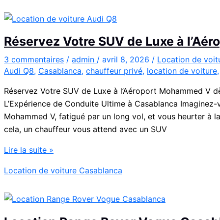
en
Fiat
500
Réservez Votre SUV de Luxe à l’A
:
charme,
3 commentaires
/
admin
/
avril 8, 2026
/
Location de voi
Audi Q8
,
Casablanca
,
chauffeur privé
,
location de voiture
pratiques
et
Réservez Votre SUV de Luxe à l’Aéroport Mohammed V dès
bons
L’Expérience de Conduite Ultime à Casablanca Imaginez-vou
plans
Mohammed V, fatigué par un long vol, et vous heurter à la
cela, un chauffeur vous attend avec un SUV
Réservez
Lire la suite »
Votre
Location de voiture Casablanca
SUV
de
Luxe
à