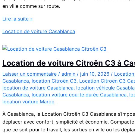
en ville comme sur route.
Location
Lire la suite »
Peugeot
Location de voiture Casablanca
208
Automatique
Diesel
à
Location de voiture Citroën C3 à C
Casablanca
:
Laisser un commentaire
/
admin
/
juin 10, 2026
/
Location
Casablanca
,
location Citroën C3
,
Location Citroën C3 Ca
Louer
location de voiture Casablanca
,
location véhicule Casabl
Facilement
Casablanca
,
location voiture courte durée Casablanca
,
lo
location voiture Maroc
À Casablanca, la Location Citroën C3 Casablanca s’impos
déplacer avec confort, simplicité et économie. Compacte et 
que ce soit pour le travail, les sorties en ville ou les dépl