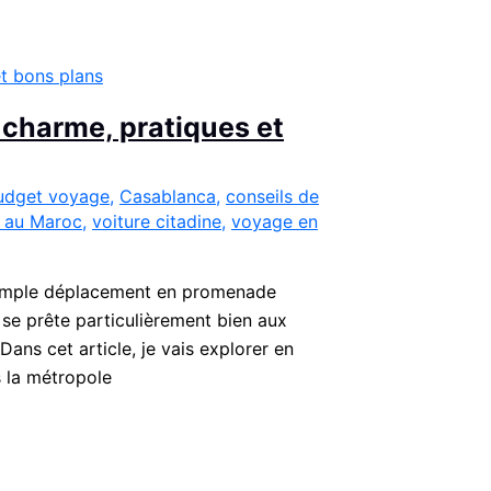
 charme, pratiques et
udget voyage
,
Casablanca
,
conseils de
 au Maroc
,
voiture citadine
,
voyage en
n simple déplacement en promenade
 se prête particulièrement bien aux
ans cet article, je vais explorer en
s la métropole