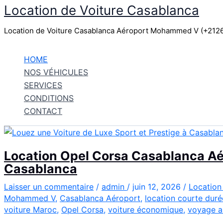
Location de Voiture Casablanca
Aller
au
Location de Voiture Casablanca Aéroport Mohammed V (+21
contenu
HOME
NOS VÉHICULES
SERVICES
CONDITIONS
CONTACT
Location Opel Corsa Casablanca Aér
Casablanca
Laisser un commentaire
/
admin
/
juin 12, 2026
/
Location
Mohammed V
,
Casablanca Aéroport
,
location courte duré
voiture Maroc
,
Opel Corsa
,
voiture économique
,
voyage a