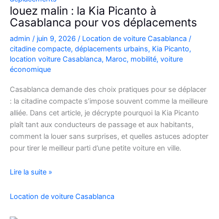
Casablanca
louez malin : la Kia Picanto à
Casablanca pour vos déplacements
admin
/
juin 9, 2026
/
Location de voiture Casablanca
/
citadine compacte
,
déplacements urbains
,
Kia Picanto
,
location voiture Casablanca
,
Maroc
,
mobilité
,
voiture
économique
Casablanca demande des choix pratiques pour se déplacer
: la citadine compacte s’impose souvent comme la meilleure
alliée. Dans cet article, je décrypte pourquoi la Kia Picanto
plaît tant aux conducteurs de passage et aux habitants,
comment la louer sans surprises, et quelles astuces adopter
pour tirer le meilleur parti d’une petite voiture en ville.
louez
Lire la suite »
malin
:
Location de voiture Casablanca
la
Kia