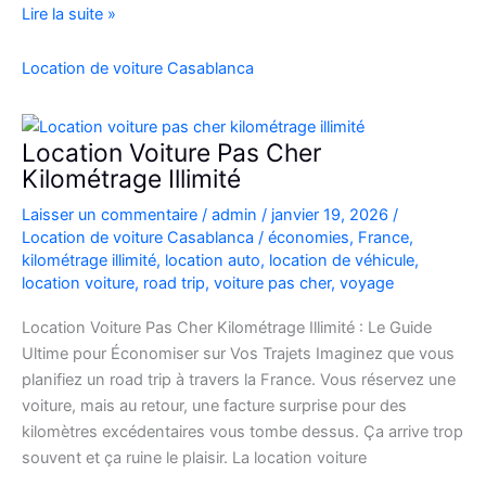
location
Lire la suite »
de
voiture
Location de voiture Casablanca
4×4
au
Maroc
Location Voiture Pas Cher
pour
Kilométrage Illimité
explorer
Laisser un commentaire
/
admin
/
janvier 19, 2026
/
l’Atlas
Location de voiture Casablanca
/
économies
,
France
,
et
kilométrage illimité
,
location auto
,
location de véhicule
,
le
location voiture
,
road trip
,
voiture pas cher
,
voyage
désert
Location Voiture Pas Cher Kilométrage Illimité : Le Guide
Ultime pour Économiser sur Vos Trajets Imaginez que vous
planifiez un road trip à travers la France. Vous réservez une
voiture, mais au retour, une facture surprise pour des
kilomètres excédentaires vous tombe dessus. Ça arrive trop
souvent et ça ruine le plaisir. La location voiture