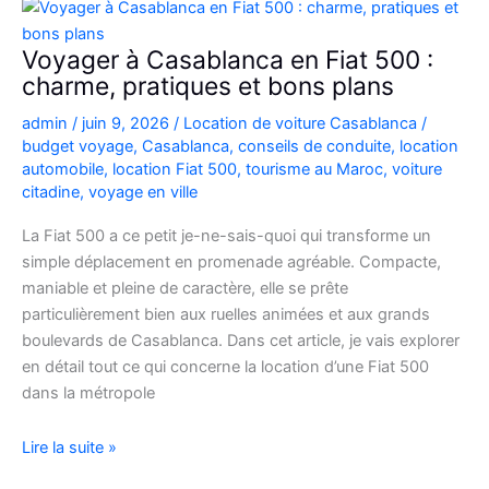
Picanto
à
Voyager à Casablanca en Fiat 500 :
Casablanca
charme, pratiques et bons plans
pour
admin
/
juin 9, 2026
/
Location de voiture Casablanca
/
vos
budget voyage
,
Casablanca
,
conseils de conduite
,
location
déplacements
automobile
,
location Fiat 500
,
tourisme au Maroc
,
voiture
citadine
,
voyage en ville
La Fiat 500 a ce petit je-ne-sais-quoi qui transforme un
simple déplacement en promenade agréable. Compacte,
maniable et pleine de caractère, elle se prête
particulièrement bien aux ruelles animées et aux grands
boulevards de Casablanca. Dans cet article, je vais explorer
en détail tout ce qui concerne la location d’une Fiat 500
dans la métropole
Voyager
Lire la suite »
à