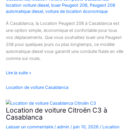
location voiture diesel
,
louer Peugeot 208
,
Peugeot 208
automatique diesel
,
voiture de location économique
À Casablanca, la Location Peugeot 208 à Casablanca est
une option simple, économique et confortable pour tous
vos déplacements. Que vous souhaitiez louer une Peugeot
208 pour quelques jours ou plus longtemps, ce modèle
automatique diesel vous garantit une conduite fluide en ville
comme sur route.
Location
Lire la suite »
Peugeot
208
Location de voiture Casablanca
Automatique
Diesel
à
Location de voiture Citroën C3 à
Casablanca
Casablanca
:
Laisser un commentaire
/
admin
/
juin 10, 2026
/
Location
Louer