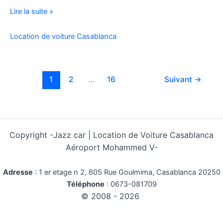
Location
Lire la suite »
Voiture
Pas
Location de voiture Casablanca
Cher
Kilométrage
Illimité
1
2
…
16
Suivant
→
Copyright -
Jazz car | Location de Voiture Casablanca
Aéroport Mohammed V-
Adresse
:
1 er etage n 2, 605 Rue Goulmima, Casablanca 20250
Téléphone
:
0673-081709
© 2008 - 2026