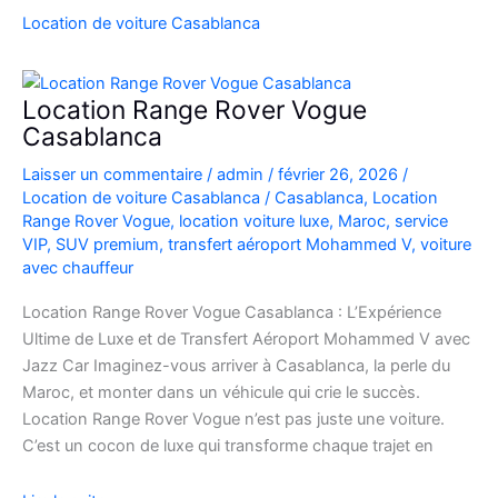
SUV
Location de voiture Casablanca
de
Luxe
à
Location Range Rover Vogue
l’Aéroport
Casablanca
Mohammed
Laisser un commentaire
/
admin
/
février 26, 2026
/
V
Location de voiture Casablanca
/
Casablanca
,
Location
Range Rover Vogue
,
location voiture luxe
,
Maroc
,
service
VIP
,
SUV premium
,
transfert aéroport Mohammed V
,
voiture
avec chauffeur
Location Range Rover Vogue Casablanca : L’Expérience
Ultime de Luxe et de Transfert Aéroport Mohammed V avec
Jazz Car Imaginez-vous arriver à Casablanca, la perle du
Maroc, et monter dans un véhicule qui crie le succès.
Location Range Rover Vogue n’est pas juste une voiture.
C’est un cocon de luxe qui transforme chaque trajet en