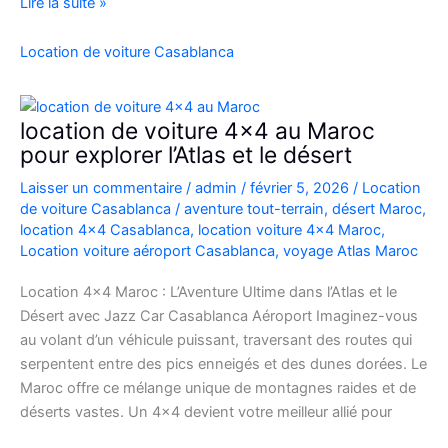
Location
Lire la suite »
Range
Rover
Location de voiture Casablanca
Vogue
Casablanca
location de voiture 4×4 au Maroc
pour explorer l’Atlas et le désert
Laisser un commentaire
/
admin
/
février 5, 2026
/
Location
de voiture Casablanca
/
aventure tout-terrain
,
désert Maroc
,
location 4x4 Casablanca
,
location voiture 4x4 Maroc
,
Location voiture aéroport Casablanca
,
voyage Atlas Maroc
Location 4×4 Maroc : L’Aventure Ultime dans l’Atlas et le
Désert avec Jazz Car Casablanca Aéroport Imaginez-vous
au volant d’un véhicule puissant, traversant des routes qui
serpentent entre des pics enneigés et des dunes dorées. Le
Maroc offre ce mélange unique de montagnes raides et de
déserts vastes. Un 4×4 devient votre meilleur allié pour