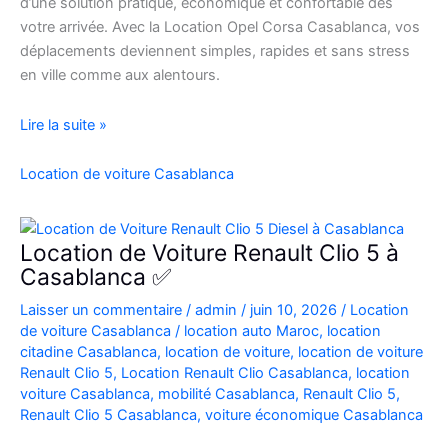
d’une solution pratique, économique et confortable dès
votre arrivée. Avec la Location Opel Corsa Casablanca, vos
déplacements deviennent simples, rapides et sans stress
en ville comme aux alentours.
Location
Lire la suite »
Opel
Corsa
Location de voiture Casablanca
Casablanca
Aéroport
|
Location de Voiture Renault Clio 5 à
Location
Casablanca ✅
Voiture
Laisser un commentaire
/
admin
/
juin 10, 2026
/
Location
Casablanca
de voiture Casablanca
/
location auto Maroc
,
location
citadine Casablanca
,
location de voiture
,
location de voiture
Renault Clio 5
,
Location Renault Clio Casablanca
,
location
voiture Casablanca
,
mobilité Casablanca
,
Renault Clio 5
,
Renault Clio 5 Casablanca
,
voiture économique Casablanca