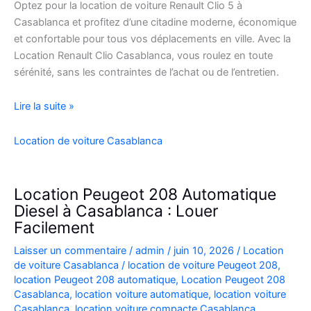
Optez pour la location de voiture Renault Clio 5 à
Casablanca et profitez d’une citadine moderne, économique
et confortable pour tous vos déplacements en ville. Avec la
Location Renault Clio Casablanca, vous roulez en toute
sérénité, sans les contraintes de l’achat ou de l’entretien.
Location
Lire la suite »
de
Voiture
Location de voiture Casablanca
Renault
Clio
5
Location Peugeot 208 Automatique
à
Diesel à Casablanca : Louer
Casablanca
Facilement
✅
Laisser un commentaire
/
admin
/
juin 10, 2026
/
Location
de voiture Casablanca
/
location de voiture Peugeot 208
,
location Peugeot 208 automatique
,
Location Peugeot 208
Casablanca
,
location voiture automatique
,
location voiture
Casablanca
,
location voiture compacte Casablanca
,