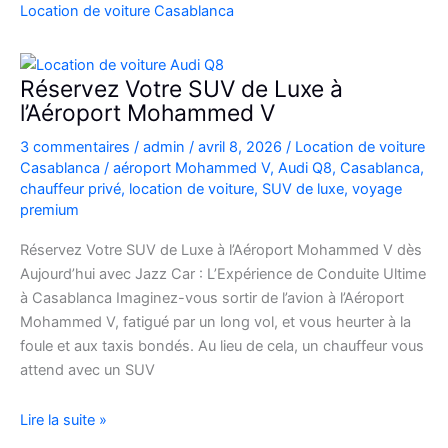
Casablanca
Location de voiture Casablanca
en
Fiat
500
Réservez Votre SUV de Luxe à
:
l’Aéroport Mohammed V
charme,
3 commentaires
/
admin
/
avril 8, 2026
/
Location de voiture
pratiques
Casablanca
/
aéroport Mohammed V
,
Audi Q8
,
Casablanca
,
et
chauffeur privé
,
location de voiture
,
SUV de luxe
,
voyage
bons
premium
plans
Réservez Votre SUV de Luxe à l’Aéroport Mohammed V dès
Aujourd’hui avec Jazz Car : L’Expérience de Conduite Ultime
à Casablanca Imaginez-vous sortir de l’avion à l’Aéroport
Mohammed V, fatigué par un long vol, et vous heurter à la
foule et aux taxis bondés. Au lieu de cela, un chauffeur vous
attend avec un SUV
Réservez
Lire la suite »
Votre