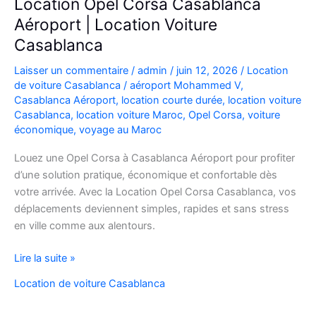
Location Opel Corsa Casablanca
Aéroport | Location Voiture
Casablanca
Laisser un commentaire
/
admin
/
juin 12, 2026
/
Location
de voiture Casablanca
/
aéroport Mohammed V
,
Casablanca Aéroport
,
location courte durée
,
location voiture
Casablanca
,
location voiture Maroc
,
Opel Corsa
,
voiture
économique
,
voyage au Maroc
Louez une Opel Corsa à Casablanca Aéroport pour profiter
d’une solution pratique, économique et confortable dès
votre arrivée. Avec la Location Opel Corsa Casablanca, vos
déplacements deviennent simples, rapides et sans stress
en ville comme aux alentours.
Location
Lire la suite »
Opel
Location de voiture Casablanca
Corsa
Casablanca