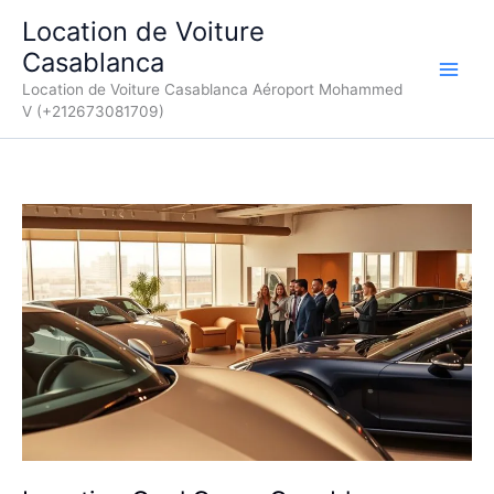
Aller
Location de Voiture
au
Casablanca
contenu
Location de Voiture Casablanca Aéroport Mohammed
V (+212673081709)