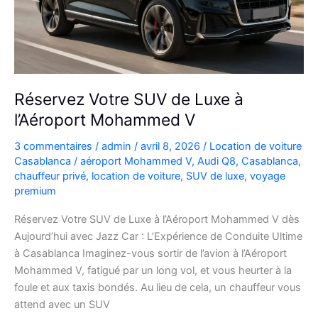
plans
Réservez Votre SUV de Luxe à
l’Aéroport Mohammed V
3 commentaires
/
admin
/
avril 8, 2026
/
Location de voiture
Casablanca
/
aéroport Mohammed V
,
Audi Q8
,
Casablanca
,
chauffeur privé
,
location de voiture
,
SUV de luxe
,
voyage
premium
Réservez Votre SUV de Luxe à l’Aéroport Mohammed V dès
Aujourd’hui avec Jazz Car : L’Expérience de Conduite Ultime
à Casablanca Imaginez-vous sortir de l’avion à l’Aéroport
Mohammed V, fatigué par un long vol, et vous heurter à la
foule et aux taxis bondés. Au lieu de cela, un chauffeur vous
attend avec un SUV