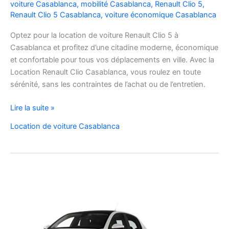
voiture Casablanca
,
mobilité Casablanca
,
Renault Clio 5
,
Renault Clio 5 Casablanca
,
voiture économique Casablanca
Optez pour la location de voiture Renault Clio 5 à
Casablanca et profitez d’une citadine moderne, économique
et confortable pour tous vos déplacements en ville. Avec la
Location Renault Clio Casablanca, vous roulez en toute
sérénité, sans les contraintes de l’achat ou de l’entretien.
Location
Lire la suite »
de
Location de voiture Casablanca
Voiture
Renault
Clio
5
à
Casablanca
✅