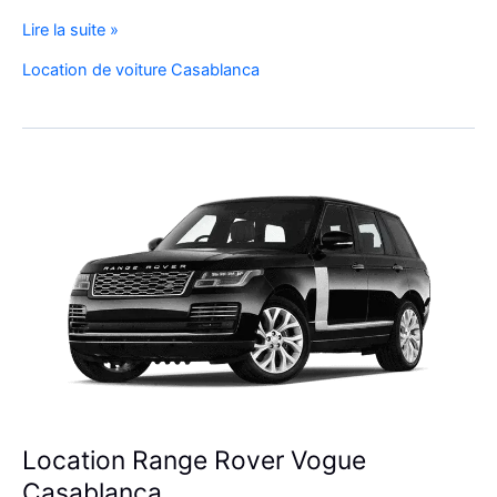
Réservez
Lire la suite »
Votre
Location de voiture Casablanca
SUV
de
Luxe
à
l’Aéroport
Mohammed
V
Location Range Rover Vogue
Casablanca