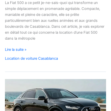
La Fiat 500 a ce petit je-ne-sais-quoi qui transforme un
simple déplacement en promenade agréable. Compacte,
maniable et pleine de caractère, elle se prête
particulièrement bien aux ruelles animées et aux grands
boulevards de Casablanca. Dans cet article, je vais explorer
en détail tout ce qui concerne la location d’une Fiat 500
dans la métropole
Voyager
Lire la suite »
à
Location de voiture Casablanca
Casablanca
en
Fiat
500
:
charme,
pratiques
et
bons