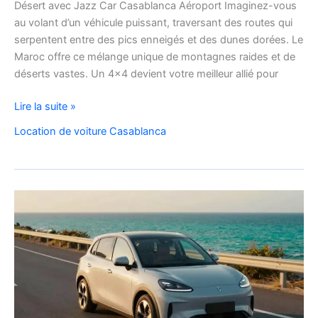
Désert avec Jazz Car Casablanca Aéroport Imaginez-vous
au volant d’un véhicule puissant, traversant des routes qui
serpentent entre des pics enneigés et des dunes dorées. Le
Maroc offre ce mélange unique de montagnes raides et de
déserts vastes. Un 4×4 devient votre meilleur allié pour
location
Lire la suite »
de
Location de voiture Casablanca
voiture
4×4
au
Maroc
pour
explorer
l’Atlas
et
le
désert