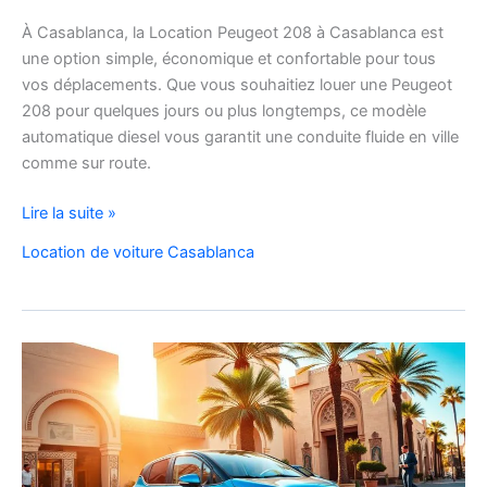
À Casablanca, la Location Peugeot 208 à Casablanca est
une option simple, économique et confortable pour tous
vos déplacements. Que vous souhaitiez louer une Peugeot
208 pour quelques jours ou plus longtemps, ce modèle
automatique diesel vous garantit une conduite fluide en ville
comme sur route.
Location
Lire la suite »
Peugeot
Location de voiture Casablanca
208
Automatique
Diesel
à
Casablanca
:
Louer
Facilement