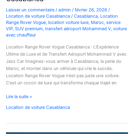
Laisser un commentaire
/
admin
/
février 26, 2026
/
Location de voiture Casablanca
/
Casablanca
,
Location
Range Rover Vogue
,
location voiture luxe
,
Maroc
,
service
VIP
,
SUV premium
,
transfert aéroport Mohammed V
,
voiture
avec chauffeur
Location Range Rover Vogue Casablanca : L’Expérience
Ultime de Luxe et de Transfert Aéroport Mohammed V avec
Jazz Car Imaginez-vous arriver à Casablanca, la perle du
Maroc, et monter dans un véhicule qui crie le succès.
Location Range Rover Vogue n’est pas juste une voiture.
C’est un cocon de luxe qui transforme chaque trajet en
Location
Lire la suite »
Range
Location de voiture Casablanca
Rover
Vogue
Casablanca