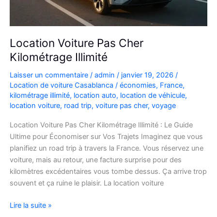
Location Voiture Pas Cher
Kilométrage Illimité
Laisser un commentaire
/
admin
/
janvier 19, 2026
/
Location de voiture Casablanca
/
économies
,
France
,
kilométrage illimité
,
location auto
,
location de véhicule
,
location voiture
,
road trip
,
voiture pas cher
,
voyage
Location Voiture Pas Cher Kilométrage Illimité : Le Guide
Ultime pour Économiser sur Vos Trajets Imaginez que vous
planifiez un road trip à travers la France. Vous réservez une
voiture, mais au retour, une facture surprise pour des
kilomètres excédentaires vous tombe dessus. Ça arrive trop
souvent et ça ruine le plaisir. La location voiture
Location
Lire la suite »
Voiture