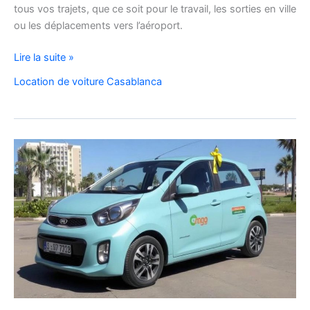
tous vos trajets, que ce soit pour le travail, les sorties en ville
ou les déplacements vers l’aéroport.
Location
Lire la suite »
de
Location de voiture Casablanca
voiture
Citroën
C3
à
Casablanca