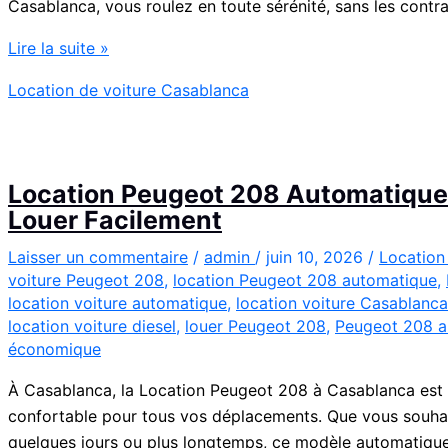
Casablanca, vous roulez en toute sérénité, sans les contrai
Location
Lire la suite »
de
Location de voiture Casablanca
Voiture
Renault
Clio
5
Location Peugeot 208 Automatique 
à
Louer Facilement
Casablanca
✅
Laisser un commentaire
/
admin
/
juin 10, 2026
/
Location
voiture Peugeot 208
,
location Peugeot 208 automatique
,
location voiture automatique
,
location voiture Casablanca
location voiture diesel
,
louer Peugeot 208
,
Peugeot 208 a
économique
À Casablanca, la Location Peugeot 208 à Casablanca est
confortable pour tous vos déplacements. Que vous souha
quelques jours ou plus longtemps, ce modèle automatique 