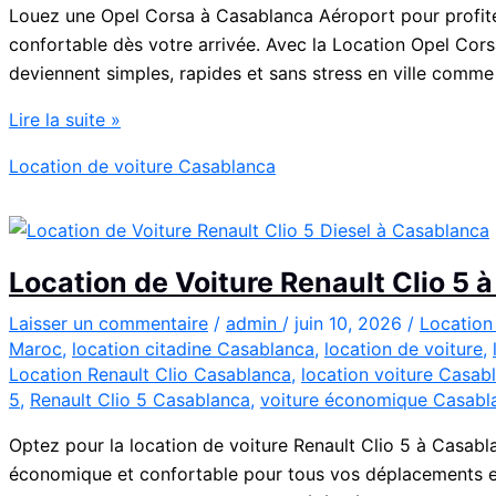
Louez une Opel Corsa à Casablanca Aéroport pour profite
confortable dès votre arrivée. Avec la Location Opel Co
deviennent simples, rapides et sans stress en ville comme
Location
Lire la suite »
Opel
Location de voiture Casablanca
Corsa
Casablanca
Aéroport
|
Location de Voiture Renault Clio 5
Location
Voiture
Laisser un commentaire
/
admin
/
juin 10, 2026
/
Location
Maroc
,
location citadine Casablanca
,
location de voiture
,
Casablanca
Location Renault Clio Casablanca
,
location voiture Casab
5
,
Renault Clio 5 Casablanca
,
voiture économique Casabl
Optez pour la location de voiture Renault Clio 5 à Casabl
économique et confortable pour tous vos déplacements en 