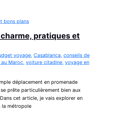
 charme, pratiques et
udget voyage
,
Casablanca
,
conseils de
 au Maroc
,
voiture citadine
,
voyage en
n simple déplacement en promenade
 se prête particulièrement bien aux
ans cet article, je vais explorer en
s la métropole