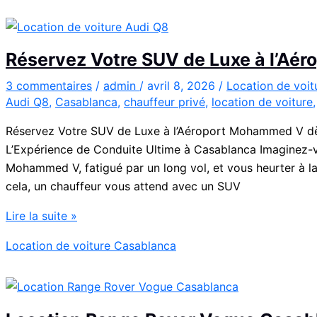
en
Fiat
500
Réservez Votre SUV de Luxe à l’A
:
charme,
3 commentaires
/
admin
/
avril 8, 2026
/
Location de voi
Audi Q8
,
Casablanca
,
chauffeur privé
,
location de voiture
pratiques
et
Réservez Votre SUV de Luxe à l’Aéroport Mohammed V dès
bons
L’Expérience de Conduite Ultime à Casablanca Imaginez-vou
plans
Mohammed V, fatigué par un long vol, et vous heurter à la
cela, un chauffeur vous attend avec un SUV
Réservez
Lire la suite »
Votre
Location de voiture Casablanca
SUV
de
Luxe
à