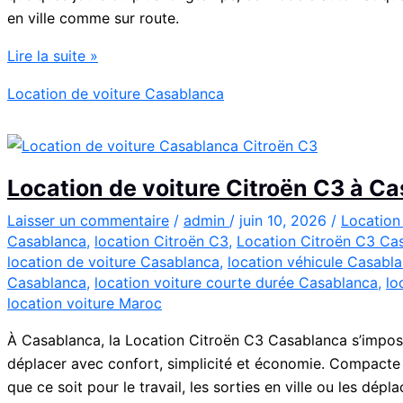
en ville comme sur route.
Location
Lire la suite »
Peugeot
Location de voiture Casablanca
208
Automatique
Diesel
à
Location de voiture Citroën C3 à C
Casablanca
:
Laisser un commentaire
/
admin
/
juin 10, 2026
/
Location
Casablanca
,
location Citroën C3
,
Location Citroën C3 Ca
Louer
location de voiture Casablanca
,
location véhicule Casabl
Facilement
Casablanca
,
location voiture courte durée Casablanca
,
lo
location voiture Maroc
À Casablanca, la Location Citroën C3 Casablanca s’impos
déplacer avec confort, simplicité et économie. Compacte et 
que ce soit pour le travail, les sorties en ville ou les dépl