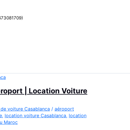
2673081709)
oport | Location Voiture
 de voiture Casablanca
/
aéroport
e
,
location voiture Casablanca
,
location
u Maroc