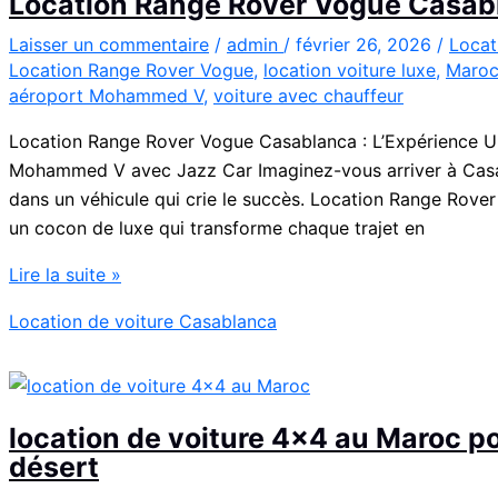
Location Range Rover Vogue Casab
l’Aéroport
Mohammed
Laisser un commentaire
/
admin
/
février 26, 2026
/
Locat
Location Range Rover Vogue
,
location voiture luxe
,
Maro
V
aéroport Mohammed V
,
voiture avec chauffeur
Location Range Rover Vogue Casablanca : L’Expérience Ul
Mohammed V avec Jazz Car Imaginez-vous arriver à Casab
dans un véhicule qui crie le succès. Location Range Rover 
un cocon de luxe qui transforme chaque trajet en
Location
Lire la suite »
Range
Location de voiture Casablanca
Rover
Vogue
Casablanca
location de voiture 4×4 au Maroc pou
désert