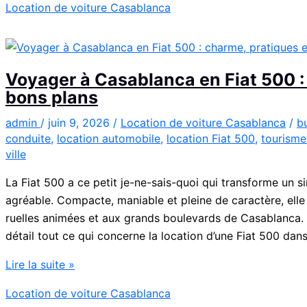
Location de voiture Casablanca
:
la
Kia
Picanto
Voyager à Casablanca en Fiat 500 :
à
bons plans
Casablanca
pour
admin
/
juin 9, 2026
/
Location de voiture Casablanca
/
b
conduite
,
location automobile
,
location Fiat 500
,
tourisme
vos
ville
déplacements
La Fiat 500 a ce petit je-ne-sais-quoi qui transforme u
agréable. Compacte, maniable et pleine de caractère, elle
ruelles animées et aux grands boulevards de Casablanca. D
détail tout ce qui concerne la location d’une Fiat 500 dan
Voyager
Lire la suite »
à
Location de voiture Casablanca
Casablanca