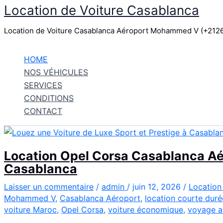
Location de Voiture Casablanca
Aller
au
Location de Voiture Casablanca Aéroport Mohammed V (+21
contenu
HOME
NOS VÉHICULES
SERVICES
CONDITIONS
CONTACT
Location Opel Corsa Casablanca Aér
Casablanca
Laisser un commentaire
/
admin
/
juin 12, 2026
/
Location
Mohammed V
,
Casablanca Aéroport
,
location courte duré
voiture Maroc
,
Opel Corsa
,
voiture économique
,
voyage a