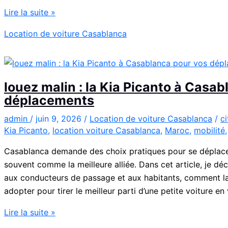
Location
Lire la suite »
de
Location de voiture Casablanca
voiture
Citroën
C3
à
louez malin : la Kia Picanto à Casa
Casablanca
déplacements
admin
/
juin 9, 2026
/
Location de voiture Casablanca
/
c
Kia Picanto
,
location voiture Casablanca
,
Maroc
,
mobilité
Casablanca demande des choix pratiques pour se déplacer
souvent comme la meilleure alliée. Dans cet article, je déc
aux conducteurs de passage et aux habitants, comment la 
adopter pour tirer le meilleur parti d’une petite voiture en v
louez
Lire la suite »
malin