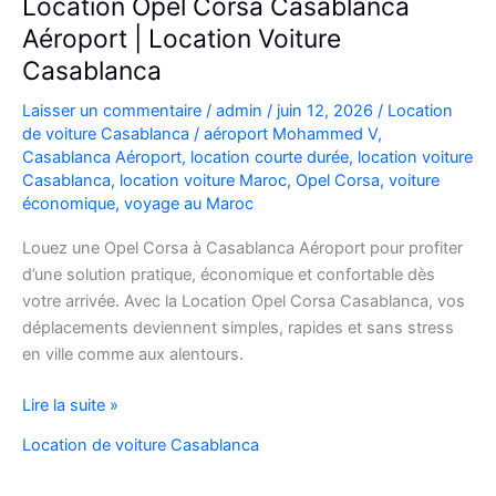
Location Opel Corsa Casablanca
Aéroport | Location Voiture
Casablanca
Laisser un commentaire
/
admin
/
juin 12, 2026
/
Location
de voiture Casablanca
/
aéroport Mohammed V
,
Casablanca Aéroport
,
location courte durée
,
location voiture
Casablanca
,
location voiture Maroc
,
Opel Corsa
,
voiture
économique
,
voyage au Maroc
Louez une Opel Corsa à Casablanca Aéroport pour profiter
d’une solution pratique, économique et confortable dès
votre arrivée. Avec la Location Opel Corsa Casablanca, vos
déplacements deviennent simples, rapides et sans stress
en ville comme aux alentours.
Location
Lire la suite »
Opel
Location de voiture Casablanca
Corsa
Casablanca