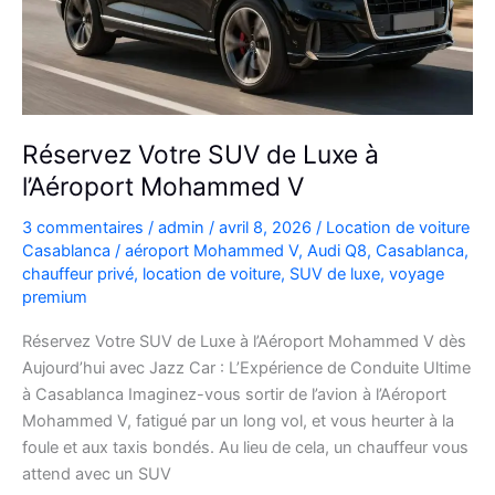
plans
Réservez Votre SUV de Luxe à
l’Aéroport Mohammed V
3 commentaires
/
admin
/
avril 8, 2026
/
Location de voiture
Casablanca
/
aéroport Mohammed V
,
Audi Q8
,
Casablanca
,
chauffeur privé
,
location de voiture
,
SUV de luxe
,
voyage
premium
Réservez Votre SUV de Luxe à l’Aéroport Mohammed V dès
Aujourd’hui avec Jazz Car : L’Expérience de Conduite Ultime
à Casablanca Imaginez-vous sortir de l’avion à l’Aéroport
Mohammed V, fatigué par un long vol, et vous heurter à la
foule et aux taxis bondés. Au lieu de cela, un chauffeur vous
attend avec un SUV