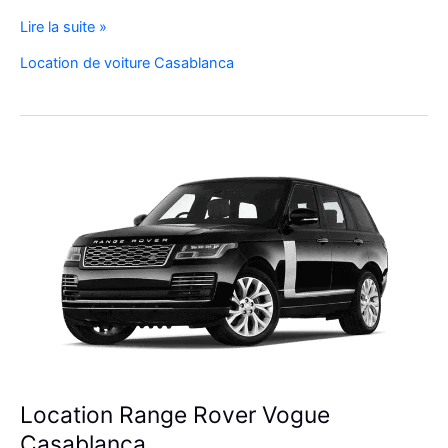
Réservez
Lire la suite »
Votre
Location de voiture Casablanca
SUV
de
Luxe
à
l’Aéroport
Mohammed
V
Location Range Rover Vogue
Casablanca