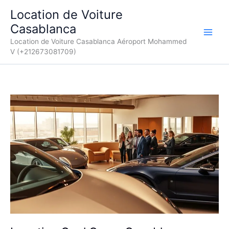
Aller
Location de Voiture
au
Casablanca
contenu
Location de Voiture Casablanca Aéroport Mohammed
V (+212673081709)