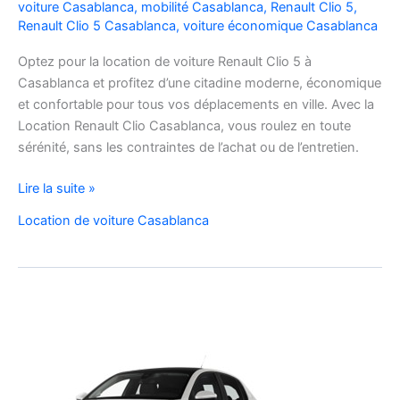
voiture Casablanca
,
mobilité Casablanca
,
Renault Clio 5
,
Renault Clio 5 Casablanca
,
voiture économique Casablanca
Optez pour la location de voiture Renault Clio 5 à
Casablanca et profitez d’une citadine moderne, économique
et confortable pour tous vos déplacements en ville. Avec la
Location Renault Clio Casablanca, vous roulez en toute
sérénité, sans les contraintes de l’achat ou de l’entretien.
Location
Lire la suite »
de
Location de voiture Casablanca
Voiture
Renault
Clio
5
à
Casablanca
✅