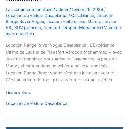
Laisser un commentaire
/
admin
/
février 26, 2026
/
Location de voiture Casablanca
/
Casablanca
,
Location
Range Rover Vogue
,
location voiture luxe
,
Maroc
,
service
VIP
,
SUV premium
,
transfert aéroport Mohammed V
,
voiture
avec chauffeur
Location Range Rover Vogue Casablanca : L’Expérience
Ultime de Luxe et de Transfert Aéroport Mohammed V avec
Jazz Car Imaginez-vous arriver à Casablanca, la perle du
Maroc, et monter dans un véhicule qui crie le succès.
Location Range Rover Vogue n’est pas juste une voiture.
C’est un cocon de luxe qui transforme chaque trajet en
Location
Lire la suite »
Range
Location de voiture Casablanca
Rover
Vogue
Casablanca