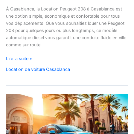
À Casablanca, la Location Peugeot 208 à Casablanca est
une option simple, économique et confortable pour tous
vos déplacements. Que vous souhaitiez louer une Peugeot
208 pour quelques jours ou plus longtemps, ce modèle
automatique diesel vous garantit une conduite fluide en ville
comme sur route.
Location
Lire la suite »
Peugeot
Location de voiture Casablanca
208
Automatique
Diesel
à
Casablanca
:
Louer
Facilement