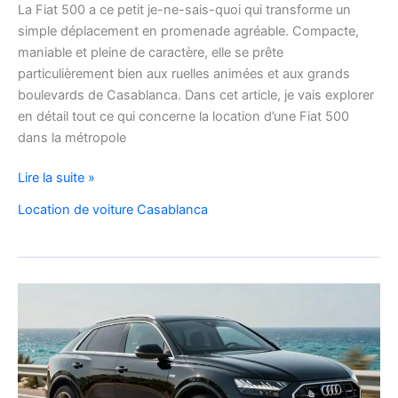
La Fiat 500 a ce petit je-ne-sais-quoi qui transforme un
simple déplacement en promenade agréable. Compacte,
maniable et pleine de caractère, elle se prête
particulièrement bien aux ruelles animées et aux grands
boulevards de Casablanca. Dans cet article, je vais explorer
en détail tout ce qui concerne la location d’une Fiat 500
dans la métropole
Voyager
Lire la suite »
à
Location de voiture Casablanca
Casablanca
en
Fiat
500
:
charme,
pratiques
et
bons