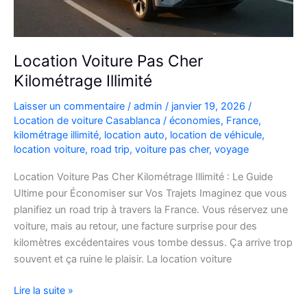
Location Voiture Pas Cher
Kilométrage Illimité
Laisser un commentaire
/
admin
/
janvier 19, 2026
/
Location de voiture Casablanca
/
économies
,
France
,
kilométrage illimité
,
location auto
,
location de véhicule
,
location voiture
,
road trip
,
voiture pas cher
,
voyage
Location Voiture Pas Cher Kilométrage Illimité : Le Guide
Ultime pour Économiser sur Vos Trajets Imaginez que vous
planifiez un road trip à travers la France. Vous réservez une
voiture, mais au retour, une facture surprise pour des
kilomètres excédentaires vous tombe dessus. Ça arrive trop
souvent et ça ruine le plaisir. La location voiture
Location
Lire la suite »
Voiture