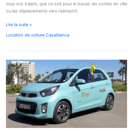
tous vos trajets, que ce soit pour le travail, les sorties en ville
ou les déplacements vers l’aéroport.
Location
Lire la suite »
de
Location de voiture Casablanca
voiture
Citroën
C3
à
Casablanca