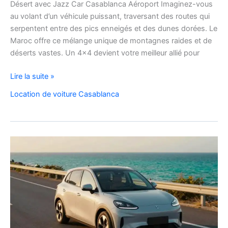
Désert avec Jazz Car Casablanca Aéroport Imaginez-vous
au volant d’un véhicule puissant, traversant des routes qui
serpentent entre des pics enneigés et des dunes dorées. Le
Maroc offre ce mélange unique de montagnes raides et de
déserts vastes. Un 4×4 devient votre meilleur allié pour
location
Lire la suite »
de
Location de voiture Casablanca
voiture
4×4
au
Maroc
pour
explorer
l’Atlas
et
le
désert