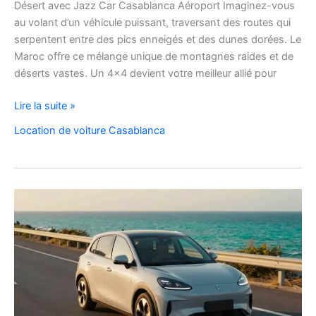
Désert avec Jazz Car Casablanca Aéroport Imaginez-vous
au volant d’un véhicule puissant, traversant des routes qui
serpentent entre des pics enneigés et des dunes dorées. Le
Maroc offre ce mélange unique de montagnes raides et de
déserts vastes. Un 4×4 devient votre meilleur allié pour
location
Lire la suite »
de
Location de voiture Casablanca
voiture
4×4
au
Maroc
pour
explorer
l’Atlas
et
le
désert