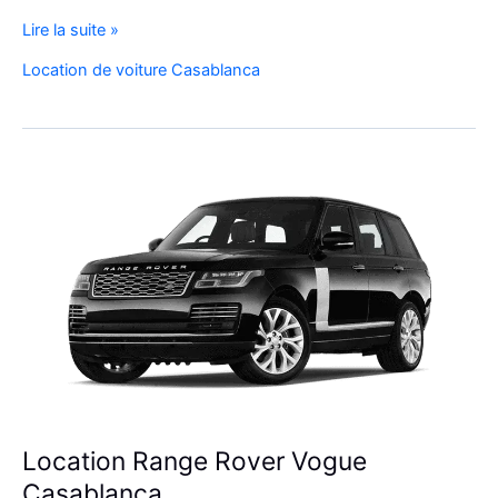
Réservez
Lire la suite »
Votre
Location de voiture Casablanca
SUV
de
Luxe
à
l’Aéroport
Mohammed
V
Location Range Rover Vogue
Casablanca