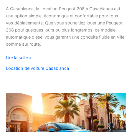
À Casablanca, la Location Peugeot 208 à Casablanca est
une option simple, économique et confortable pour tous
vos déplacements. Que vous souhaitiez louer une Peugeot
208 pour quelques jours ou plus longtemps, ce modèle
automatique diesel vous garantit une conduite fluide en ville
comme sur route.
Location
Lire la suite »
Peugeot
Location de voiture Casablanca
208
Automatique
Diesel
à
Casablanca
:
Louer
Facilement