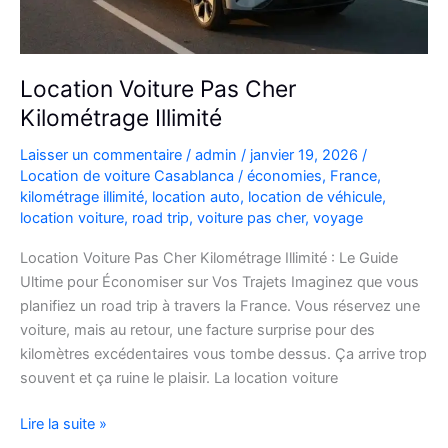
Location Voiture Pas Cher
Kilométrage Illimité
Laisser un commentaire
/
admin
/
janvier 19, 2026
/
Location de voiture Casablanca
/
économies
,
France
,
kilométrage illimité
,
location auto
,
location de véhicule
,
location voiture
,
road trip
,
voiture pas cher
,
voyage
Location Voiture Pas Cher Kilométrage Illimité : Le Guide
Ultime pour Économiser sur Vos Trajets Imaginez que vous
planifiez un road trip à travers la France. Vous réservez une
voiture, mais au retour, une facture surprise pour des
kilomètres excédentaires vous tombe dessus. Ça arrive trop
souvent et ça ruine le plaisir. La location voiture
Location
Lire la suite »
Voiture