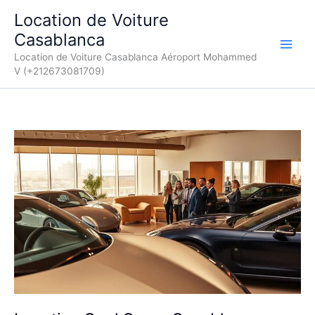
Aller
Location de Voiture
au
Casablanca
contenu
Location de Voiture Casablanca Aéroport Mohammed
V (+212673081709)