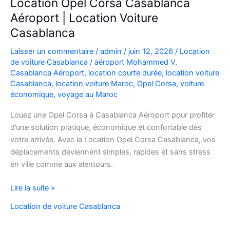
Location Opel Corsa Casablanca
Aéroport | Location Voiture
Casablanca
Laisser un commentaire
/
admin
/
juin 12, 2026
/
Location
de voiture Casablanca
/
aéroport Mohammed V
,
Casablanca Aéroport
,
location courte durée
,
location voiture
Casablanca
,
location voiture Maroc
,
Opel Corsa
,
voiture
économique
,
voyage au Maroc
Louez une Opel Corsa à Casablanca Aéroport pour profiter
d’une solution pratique, économique et confortable dès
votre arrivée. Avec la Location Opel Corsa Casablanca, vos
déplacements deviennent simples, rapides et sans stress
en ville comme aux alentours.
Location
Lire la suite »
Opel
Location de voiture Casablanca
Corsa
Casablanca