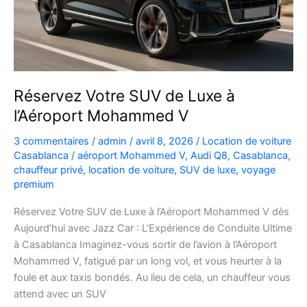
plans
Réservez Votre SUV de Luxe à
l’Aéroport Mohammed V
3 commentaires
/
admin
/
avril 8, 2026
/
Location de voiture
Casablanca
/
aéroport Mohammed V
,
Audi Q8
,
Casablanca
,
chauffeur privé
,
location de voiture
,
SUV de luxe
,
voyage
premium
Réservez Votre SUV de Luxe à l’Aéroport Mohammed V dès
Aujourd’hui avec Jazz Car : L’Expérience de Conduite Ultime
à Casablanca Imaginez-vous sortir de l’avion à l’Aéroport
Mohammed V, fatigué par un long vol, et vous heurter à la
foule et aux taxis bondés. Au lieu de cela, un chauffeur vous
attend avec un SUV