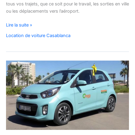
tous vos trajets, que ce soit pour le travail, les sorties en ville
ou les déplacements vers l’aéroport.
Location
Lire la suite »
de
Location de voiture Casablanca
voiture
Citroën
C3
à
Casablanca