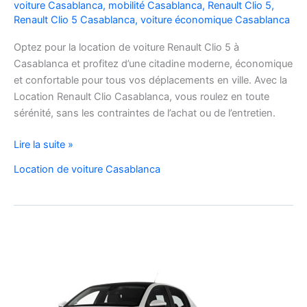
voiture Casablanca
,
mobilité Casablanca
,
Renault Clio 5
,
Renault Clio 5 Casablanca
,
voiture économique Casablanca
Optez pour la location de voiture Renault Clio 5 à
Casablanca et profitez d’une citadine moderne, économique
et confortable pour tous vos déplacements en ville. Avec la
Location Renault Clio Casablanca, vous roulez en toute
sérénité, sans les contraintes de l’achat ou de l’entretien.
Location
Lire la suite »
de
Location de voiture Casablanca
Voiture
Renault
Clio
5
à
Casablanca
✅