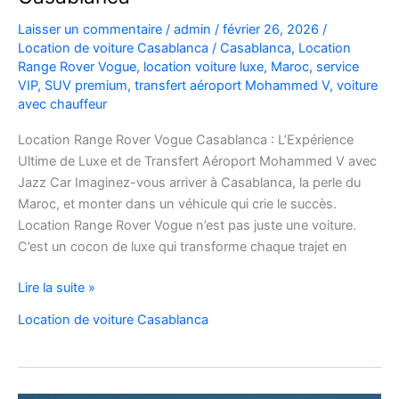
Laisser un commentaire
/
admin
/
février 26, 2026
/
Location de voiture Casablanca
/
Casablanca
,
Location
Range Rover Vogue
,
location voiture luxe
,
Maroc
,
service
VIP
,
SUV premium
,
transfert aéroport Mohammed V
,
voiture
avec chauffeur
Location Range Rover Vogue Casablanca : L’Expérience
Ultime de Luxe et de Transfert Aéroport Mohammed V avec
Jazz Car Imaginez-vous arriver à Casablanca, la perle du
Maroc, et monter dans un véhicule qui crie le succès.
Location Range Rover Vogue n’est pas juste une voiture.
C’est un cocon de luxe qui transforme chaque trajet en
Location
Lire la suite »
Range
Location de voiture Casablanca
Rover
Vogue
Casablanca