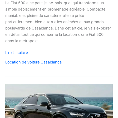
La Fiat 500 a ce petit je-ne-sais-quoi qui transforme un
simple déplacement en promenade agréable. Compacte,
maniable et pleine de caractère, elle se prête
particulièrement bien aux ruelles animées et aux grands
boulevards de Casablanca. Dans cet article, je vais explorer
en détail tout ce qui concerne la location d’une Fiat 500
dans la métropole
Voyager
Lire la suite »
à
Location de voiture Casablanca
Casablanca
en
Fiat
500
:
charme,
pratiques
et
bons