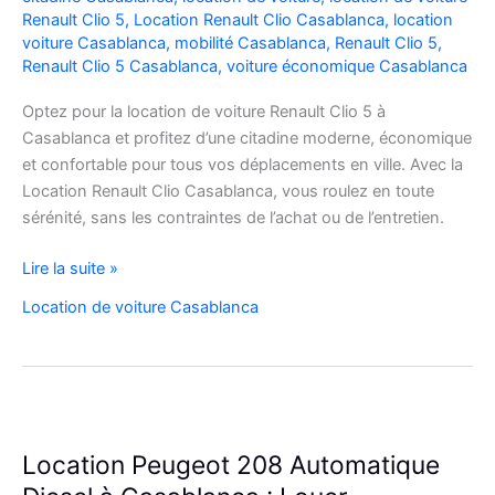
Renault Clio 5
,
Location Renault Clio Casablanca
,
location
voiture Casablanca
,
mobilité Casablanca
,
Renault Clio 5
,
Renault Clio 5 Casablanca
,
voiture économique Casablanca
Optez pour la location de voiture Renault Clio 5 à
Casablanca et profitez d’une citadine moderne, économique
et confortable pour tous vos déplacements en ville. Avec la
Location Renault Clio Casablanca, vous roulez en toute
sérénité, sans les contraintes de l’achat ou de l’entretien.
Location
Lire la suite »
de
Location de voiture Casablanca
Voiture
Renault
Clio
5
à
Casablanca
Location Peugeot 208 Automatique
✅