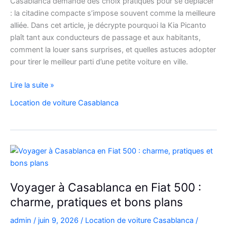
Casablanca demande des choix pratiques pour se déplacer
: la citadine compacte s’impose souvent comme la meilleure
alliée. Dans cet article, je décrypte pourquoi la Kia Picanto
plaît tant aux conducteurs de passage et aux habitants,
comment la louer sans surprises, et quelles astuces adopter
pour tirer le meilleur parti d’une petite voiture en ville.
louez
Lire la suite »
malin
Location de voiture Casablanca
:
la
Kia
Picanto
à
Casablanca
pour
Voyager à Casablanca en Fiat 500 :
vos
charme, pratiques et bons plans
déplacements
admin
/
juin 9, 2026
/
Location de voiture Casablanca
/