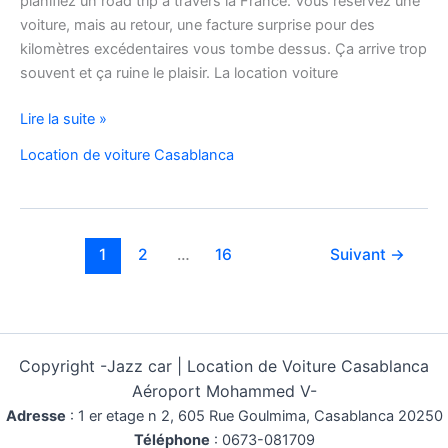
planifiez un road trip à travers la France. Vous réservez une
voiture, mais au retour, une facture surprise pour des
kilomètres excédentaires vous tombe dessus. Ça arrive trop
souvent et ça ruine le plaisir. La location voiture
Location
Lire la suite »
Voiture
Location de voiture Casablanca
Pas
Cher
Kilométrage
Illimité
1
2
…
16
Suivant
→
Copyright -
Jazz car | Location de Voiture Casablanca
Aéroport Mohammed V-
Adresse
:
1 er etage n 2, 605 Rue Goulmima, Casablanca 20250
Téléphone
:
0673-081709