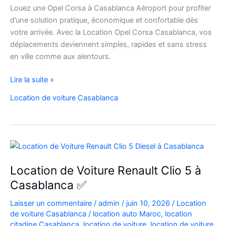
Louez une Opel Corsa à Casablanca Aéroport pour profiter
d’une solution pratique, économique et confortable dès
votre arrivée. Avec la Location Opel Corsa Casablanca, vos
déplacements deviennent simples, rapides et sans stress
en ville comme aux alentours.
Location
Lire la suite »
Opel
Location de voiture Casablanca
Corsa
Casablanca
Aéroport
|
Location
Voiture
Location de Voiture Renault Clio 5 à
Casablanca
Casablanca ✅
Laisser un commentaire
/
admin
/
juin 10, 2026
/
Location
de voiture Casablanca
/
location auto Maroc
,
location
citadine Casablanca
,
location de voiture
,
location de voiture