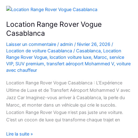
à
l’Aéroport
Mohammed
Location Range Rover Vogue
V
Casablanca
Laisser un commentaire
/
admin
/
février 26, 2026
/
Location de voiture Casablanca
/
Casablanca
,
Location
Range Rover Vogue
,
location voiture luxe
,
Maroc
,
service
VIP
,
SUV premium
,
transfert aéroport Mohammed V
,
voiture
avec chauffeur
Location Range Rover Vogue Casablanca : L’Expérience
Ultime de Luxe et de Transfert Aéroport Mohammed V avec
Jazz Car Imaginez-vous arriver à Casablanca, la perle du
Maroc, et monter dans un véhicule qui crie le succès.
Location Range Rover Vogue n’est pas juste une voiture.
C’est un cocon de luxe qui transforme chaque trajet en
Location
Lire la suite »