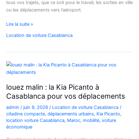
tous vos trajets, que ce soit pour le travail, les sorties en ville
ou les déplacements vers l’aéroport.
Location
Lire la suite »
de
Location de voiture Casablanca
voiture
Citroën
C3
à
Casablanca
louez malin : la Kia Picanto à
Casablanca pour vos déplacements
admin
/
juin 9, 2026
/
Location de voiture Casablanca
/
citadine compacte
,
déplacements urbains
,
Kia Picanto
,
location voiture Casablanca
,
Maroc
,
mobilité
,
voiture
économique