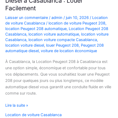
Diesel à Casablanca : Louer
Facilement
Laisser un commentaire
/
admin
/
juin 10, 2026
/
Location
de voiture Casablanca
/
location de voiture Peugeot 208
,
location Peugeot 208 automatique
,
Location Peugeot 208
Casablanca
,
location voiture automatique
,
location voiture
Casablanca
,
location voiture compacte Casablanca
,
location voiture diesel
,
louer Peugeot 208
,
Peugeot 208
automatique diesel
,
voiture de location économique
À Casablanca, la Location Peugeot 208 à Casablanca est
une option simple, économique et confortable pour tous
vos déplacements. Que vous souhaitiez louer une Peugeot
208 pour quelques jours ou plus longtemps, ce modèle
automatique diesel vous garantit une conduite fluide en ville
comme sur route.
Location
Lire la suite »
Peugeot
Location de voiture Casablanca
208