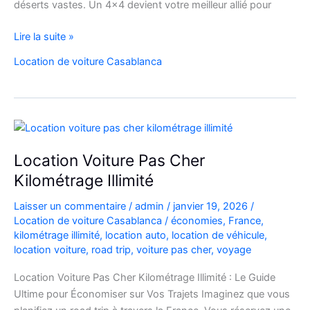
déserts vastes. Un 4×4 devient votre meilleur allié pour
location
Lire la suite »
de
Location de voiture Casablanca
voiture
4×4
au
Maroc
pour
explorer
Location Voiture Pas Cher
l’Atlas
Kilométrage Illimité
et
le
Laisser un commentaire
/
admin
/
janvier 19, 2026
/
désert
Location de voiture Casablanca
/
économies
,
France
,
kilométrage illimité
,
location auto
,
location de véhicule
,
location voiture
,
road trip
,
voiture pas cher
,
voyage
Location Voiture Pas Cher Kilométrage Illimité : Le Guide
Ultime pour Économiser sur Vos Trajets Imaginez que vous