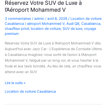
Réservez Votre SUV de Luxe à
pratiques
l’Aéroport Mohammed V
et
bons
3 commentaires
/
admin
/
avril 8, 2026
/
Location de voiture
plans
Casablanca
/
aéroport Mohammed V
,
Audi Q8
,
Casablanca
,
chauffeur privé
,
location de voiture
,
SUV de luxe
,
voyage
premium
Réservez Votre SUV de Luxe à l’Aéroport Mohammed V dès
Aujourd’hui avec Jazz Car : L’Expérience de Conduite Ultime
à Casablanca Imaginez-vous sortir de l’avion à l’Aéroport
Mohammed V, fatigué par un long vol, et vous heurter à la
foule et aux taxis bondés. Au lieu de cela, un chauffeur vous
attend avec un SUV
Réservez
Lire la suite »
Votre
Location de voiture Casablanca
SUV
de
Luxe