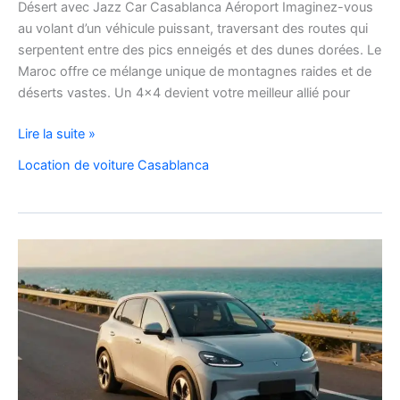
Désert avec Jazz Car Casablanca Aéroport Imaginez-vous
au volant d’un véhicule puissant, traversant des routes qui
serpentent entre des pics enneigés et des dunes dorées. Le
Maroc offre ce mélange unique de montagnes raides et de
déserts vastes. Un 4×4 devient votre meilleur allié pour
location
Lire la suite »
de
Location de voiture Casablanca
voiture
4×4
au
Maroc
pour
explorer
l’Atlas
et
le
désert