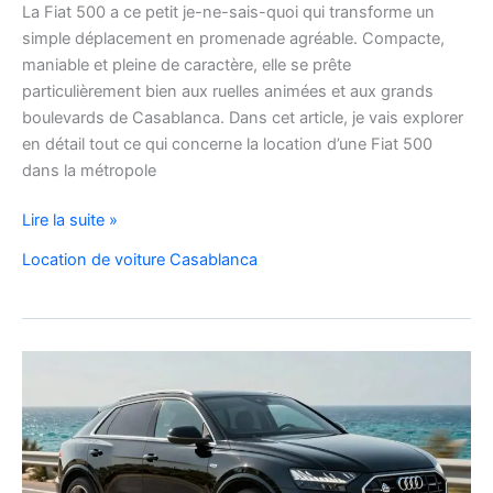
La Fiat 500 a ce petit je-ne-sais-quoi qui transforme un
simple déplacement en promenade agréable. Compacte,
maniable et pleine de caractère, elle se prête
particulièrement bien aux ruelles animées et aux grands
boulevards de Casablanca. Dans cet article, je vais explorer
en détail tout ce qui concerne la location d’une Fiat 500
dans la métropole
Voyager
Lire la suite »
à
Location de voiture Casablanca
Casablanca
en
Fiat
500
:
charme,
pratiques
et
bons