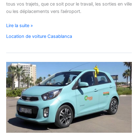
tous vos trajets, que ce soit pour le travail, les sorties en ville
ou les déplacements vers l’aéroport.
Location
Lire la suite »
de
Location de voiture Casablanca
voiture
Citroën
C3
à
Casablanca