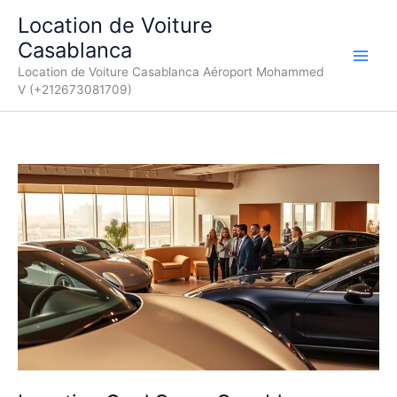
Aller
Location de Voiture
au
Casablanca
contenu
Location de Voiture Casablanca Aéroport Mohammed
V (+212673081709)