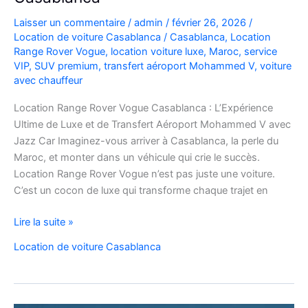
Laisser un commentaire
/
admin
/
février 26, 2026
/
Location de voiture Casablanca
/
Casablanca
,
Location
Range Rover Vogue
,
location voiture luxe
,
Maroc
,
service
VIP
,
SUV premium
,
transfert aéroport Mohammed V
,
voiture
avec chauffeur
Location Range Rover Vogue Casablanca : L’Expérience
Ultime de Luxe et de Transfert Aéroport Mohammed V avec
Jazz Car Imaginez-vous arriver à Casablanca, la perle du
Maroc, et monter dans un véhicule qui crie le succès.
Location Range Rover Vogue n’est pas juste une voiture.
C’est un cocon de luxe qui transforme chaque trajet en
Location
Lire la suite »
Range
Location de voiture Casablanca
Rover
Vogue
Casablanca