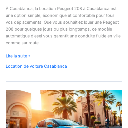
À Casablanca, la Location Peugeot 208 à Casablanca est
une option simple, économique et confortable pour tous
vos déplacements. Que vous souhaitiez louer une Peugeot
208 pour quelques jours ou plus longtemps, ce modèle
automatique diesel vous garantit une conduite fluide en ville
comme sur route.
Location
Lire la suite »
Peugeot
Location de voiture Casablanca
208
Automatique
Diesel
à
Casablanca
:
Louer
Facilement