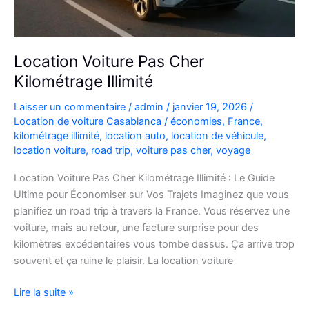
Location Voiture Pas Cher
Kilométrage Illimité
Laisser un commentaire
/
admin
/
janvier 19, 2026
/
Location de voiture Casablanca
/
économies
,
France
,
kilométrage illimité
,
location auto
,
location de véhicule
,
location voiture
,
road trip
,
voiture pas cher
,
voyage
Location Voiture Pas Cher Kilométrage Illimité : Le Guide
Ultime pour Économiser sur Vos Trajets Imaginez que vous
planifiez un road trip à travers la France. Vous réservez une
voiture, mais au retour, une facture surprise pour des
kilomètres excédentaires vous tombe dessus. Ça arrive trop
souvent et ça ruine le plaisir. La location voiture
Location
Lire la suite »
Voiture