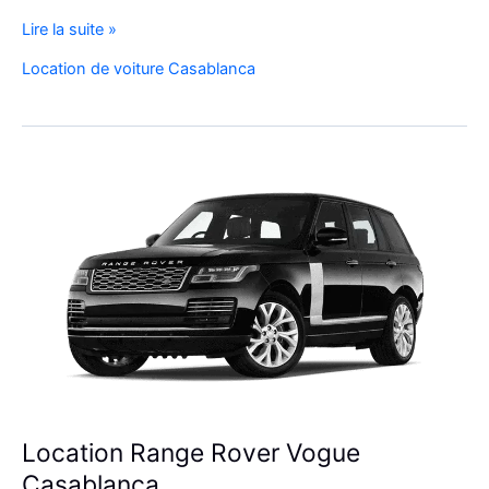
Réservez
Lire la suite »
Votre
Location de voiture Casablanca
SUV
de
Luxe
à
l’Aéroport
Mohammed
V
Location Range Rover Vogue
Casablanca