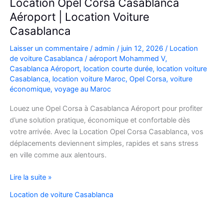
Location Opel Corsa Casablanca
Aéroport | Location Voiture
Casablanca
Laisser un commentaire
/
admin
/
juin 12, 2026
/
Location
de voiture Casablanca
/
aéroport Mohammed V
,
Casablanca Aéroport
,
location courte durée
,
location voiture
Casablanca
,
location voiture Maroc
,
Opel Corsa
,
voiture
économique
,
voyage au Maroc
Louez une Opel Corsa à Casablanca Aéroport pour profiter
d’une solution pratique, économique et confortable dès
votre arrivée. Avec la Location Opel Corsa Casablanca, vos
déplacements deviennent simples, rapides et sans stress
en ville comme aux alentours.
Location
Lire la suite »
Opel
Location de voiture Casablanca
Corsa
Casablanca