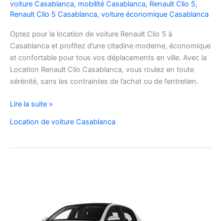
voiture Casablanca
,
mobilité Casablanca
,
Renault Clio 5
,
Renault Clio 5 Casablanca
,
voiture économique Casablanca
Optez pour la location de voiture Renault Clio 5 à
Casablanca et profitez d’une citadine moderne, économique
et confortable pour tous vos déplacements en ville. Avec la
Location Renault Clio Casablanca, vous roulez en toute
sérénité, sans les contraintes de l’achat ou de l’entretien.
Location
Lire la suite »
de
Location de voiture Casablanca
Voiture
Renault
Clio
5
à
Casablanca
✅