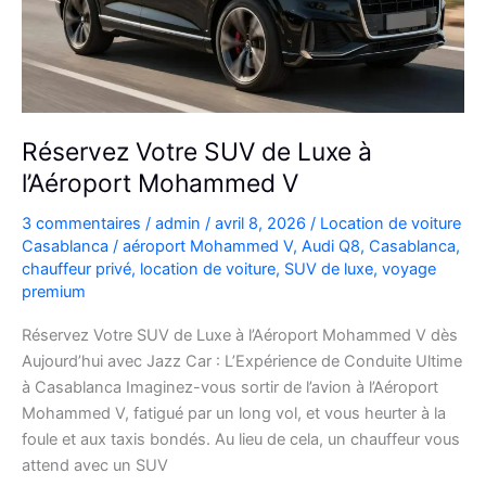
plans
Réservez Votre SUV de Luxe à
l’Aéroport Mohammed V
3 commentaires
/
admin
/
avril 8, 2026
/
Location de voiture
Casablanca
/
aéroport Mohammed V
,
Audi Q8
,
Casablanca
,
chauffeur privé
,
location de voiture
,
SUV de luxe
,
voyage
premium
Réservez Votre SUV de Luxe à l’Aéroport Mohammed V dès
Aujourd’hui avec Jazz Car : L’Expérience de Conduite Ultime
à Casablanca Imaginez-vous sortir de l’avion à l’Aéroport
Mohammed V, fatigué par un long vol, et vous heurter à la
foule et aux taxis bondés. Au lieu de cela, un chauffeur vous
attend avec un SUV