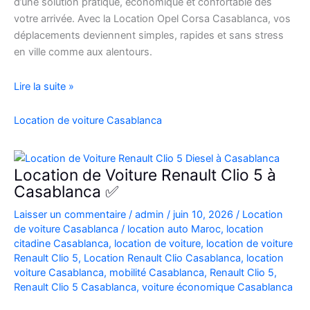
d’une solution pratique, économique et confortable dès
votre arrivée. Avec la Location Opel Corsa Casablanca, vos
déplacements deviennent simples, rapides et sans stress
en ville comme aux alentours.
Location
Lire la suite »
Opel
Corsa
Location de voiture Casablanca
Casablanca
Aéroport
|
Location de Voiture Renault Clio 5 à
Location
Casablanca ✅
Voiture
Laisser un commentaire
/
admin
/
juin 10, 2026
/
Location
Casablanca
de voiture Casablanca
/
location auto Maroc
,
location
citadine Casablanca
,
location de voiture
,
location de voiture
Renault Clio 5
,
Location Renault Clio Casablanca
,
location
voiture Casablanca
,
mobilité Casablanca
,
Renault Clio 5
,
Renault Clio 5 Casablanca
,
voiture économique Casablanca