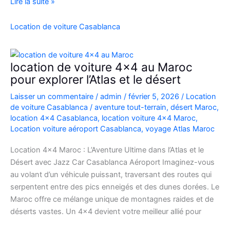
Location
Lire la suite »
Range
Rover
Location de voiture Casablanca
Vogue
Casablanca
location de voiture 4×4 au Maroc
pour explorer l’Atlas et le désert
Laisser un commentaire
/
admin
/
février 5, 2026
/
Location
de voiture Casablanca
/
aventure tout-terrain
,
désert Maroc
,
location 4x4 Casablanca
,
location voiture 4x4 Maroc
,
Location voiture aéroport Casablanca
,
voyage Atlas Maroc
Location 4×4 Maroc : L’Aventure Ultime dans l’Atlas et le
Désert avec Jazz Car Casablanca Aéroport Imaginez-vous
au volant d’un véhicule puissant, traversant des routes qui
serpentent entre des pics enneigés et des dunes dorées. Le
Maroc offre ce mélange unique de montagnes raides et de
déserts vastes. Un 4×4 devient votre meilleur allié pour