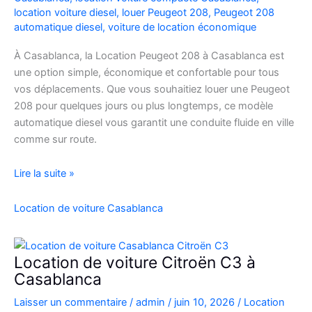
location voiture diesel
,
louer Peugeot 208
,
Peugeot 208
automatique diesel
,
voiture de location économique
À Casablanca, la Location Peugeot 208 à Casablanca est
une option simple, économique et confortable pour tous
vos déplacements. Que vous souhaitiez louer une Peugeot
208 pour quelques jours ou plus longtemps, ce modèle
automatique diesel vous garantit une conduite fluide en ville
comme sur route.
Location
Lire la suite »
Peugeot
208
Location de voiture Casablanca
Automatique
Diesel
à
Location de voiture Citroën C3 à
Casablanca
Casablanca
:
Laisser un commentaire
/
admin
/
juin 10, 2026
/
Location
Louer