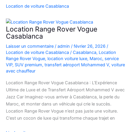
SUV
Location de voiture Casablanca
de
Luxe
à
Location Range Rover Vogue
l’Aéroport
Casablanca
Mohammed
Laisser un commentaire
/
admin
/
février 26, 2026
/
V
Location de voiture Casablanca
/
Casablanca
,
Location
Range Rover Vogue
,
location voiture luxe
,
Maroc
,
service
VIP
,
SUV premium
,
transfert aéroport Mohammed V
,
voiture
avec chauffeur
Location Range Rover Vogue Casablanca : L’Expérience
Ultime de Luxe et de Transfert Aéroport Mohammed V avec
Jazz Car Imaginez-vous arriver à Casablanca, la perle du
Maroc, et monter dans un véhicule qui crie le succès.
Location Range Rover Vogue n’est pas juste une voiture.
C’est un cocon de luxe qui transforme chaque trajet en