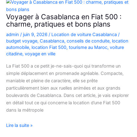
Picanto
à
Voyager à Casablanca en Fiat 500 :
Casablanca
charme, pratiques et bons plans
pour
admin
/
juin 9, 2026
/
Location de voiture Casablanca
/
vos
budget voyage
,
Casablanca
,
conseils de conduite
,
location
déplacements
automobile
,
location Fiat 500
,
tourisme au Maroc
,
voiture
citadine
,
voyage en ville
La Fiat 500 a ce petit je-ne-sais-quoi qui transforme un
simple déplacement en promenade agréable. Compacte,
maniable et pleine de caractère, elle se prête
particulièrement bien aux ruelles animées et aux grands
boulevards de Casablanca. Dans cet article, je vais explorer
en détail tout ce qui concerne la location d’une Fiat 500
dans la métropole
Voyager
Lire la suite »
à