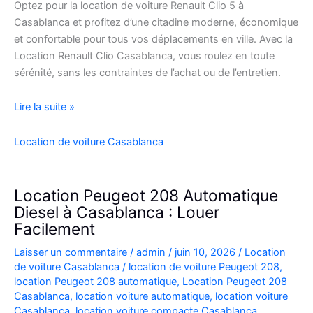
Optez pour la location de voiture Renault Clio 5 à
Casablanca et profitez d’une citadine moderne, économique
et confortable pour tous vos déplacements en ville. Avec la
Location Renault Clio Casablanca, vous roulez en toute
sérénité, sans les contraintes de l’achat ou de l’entretien.
Location
Lire la suite »
de
Voiture
Location de voiture Casablanca
Renault
Clio
5
Location Peugeot 208 Automatique
à
Diesel à Casablanca : Louer
Casablanca
Facilement
✅
Laisser un commentaire
/
admin
/
juin 10, 2026
/
Location
de voiture Casablanca
/
location de voiture Peugeot 208
,
location Peugeot 208 automatique
,
Location Peugeot 208
Casablanca
,
location voiture automatique
,
location voiture
Casablanca
,
location voiture compacte Casablanca
,