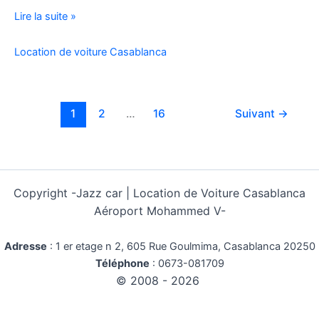
Location
Lire la suite »
Voiture
Pas
Location de voiture Casablanca
Cher
Kilométrage
Illimité
1
2
…
16
Suivant
→
Copyright -
Jazz car | Location de Voiture Casablanca
Aéroport Mohammed V-
Adresse
:
1 er etage n 2, 605 Rue Goulmima, Casablanca 20250
Téléphone
:
0673-081709
© 2008 - 2026