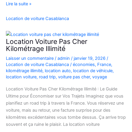
location
Lire la suite »
de
voiture
Location de voiture Casablanca
4×4
au
Maroc
Location Voiture Pas Cher
pour
Kilométrage Illimité
explorer
Laisser un commentaire
/
admin
/
janvier 19, 2026
/
l’Atlas
Location de voiture Casablanca
/
économies
,
France
,
et
kilométrage illimité
,
location auto
,
location de véhicule
,
le
location voiture
,
road trip
,
voiture pas cher
,
voyage
désert
Location Voiture Pas Cher Kilométrage Illimité : Le Guide
Ultime pour Économiser sur Vos Trajets Imaginez que vous
planifiez un road trip à travers la France. Vous réservez une
voiture, mais au retour, une facture surprise pour des
kilomètres excédentaires vous tombe dessus. Ça arrive trop
souvent et ça ruine le plaisir. La location voiture