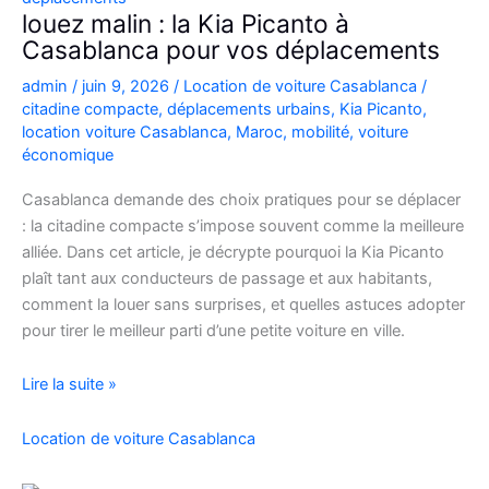
Casablanca
louez malin : la Kia Picanto à
Casablanca pour vos déplacements
admin
/
juin 9, 2026
/
Location de voiture Casablanca
/
citadine compacte
,
déplacements urbains
,
Kia Picanto
,
location voiture Casablanca
,
Maroc
,
mobilité
,
voiture
économique
Casablanca demande des choix pratiques pour se déplacer
: la citadine compacte s’impose souvent comme la meilleure
alliée. Dans cet article, je décrypte pourquoi la Kia Picanto
plaît tant aux conducteurs de passage et aux habitants,
comment la louer sans surprises, et quelles astuces adopter
pour tirer le meilleur parti d’une petite voiture en ville.
louez
Lire la suite »
malin
:
Location de voiture Casablanca
la
Kia