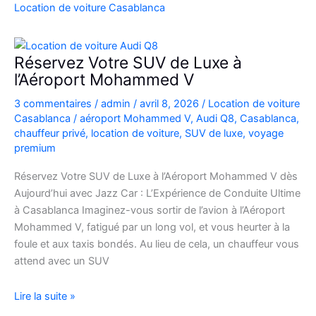
Casablanca
Location de voiture Casablanca
en
Fiat
500
Réservez Votre SUV de Luxe à
:
l’Aéroport Mohammed V
charme,
3 commentaires
/
admin
/
avril 8, 2026
/
Location de voiture
pratiques
Casablanca
/
aéroport Mohammed V
,
Audi Q8
,
Casablanca
,
et
chauffeur privé
,
location de voiture
,
SUV de luxe
,
voyage
bons
premium
plans
Réservez Votre SUV de Luxe à l’Aéroport Mohammed V dès
Aujourd’hui avec Jazz Car : L’Expérience de Conduite Ultime
à Casablanca Imaginez-vous sortir de l’avion à l’Aéroport
Mohammed V, fatigué par un long vol, et vous heurter à la
foule et aux taxis bondés. Au lieu de cela, un chauffeur vous
attend avec un SUV
Réservez
Lire la suite »
Votre