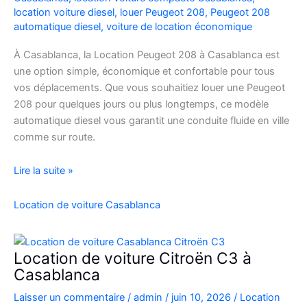
location voiture diesel
,
louer Peugeot 208
,
Peugeot 208
automatique diesel
,
voiture de location économique
À Casablanca, la Location Peugeot 208 à Casablanca est
une option simple, économique et confortable pour tous
vos déplacements. Que vous souhaitiez louer une Peugeot
208 pour quelques jours ou plus longtemps, ce modèle
automatique diesel vous garantit une conduite fluide en ville
comme sur route.
Location
Lire la suite »
Peugeot
208
Location de voiture Casablanca
Automatique
Diesel
à
Location de voiture Citroën C3 à
Casablanca
Casablanca
:
Laisser un commentaire
/
admin
/
juin 10, 2026
/
Location
Louer