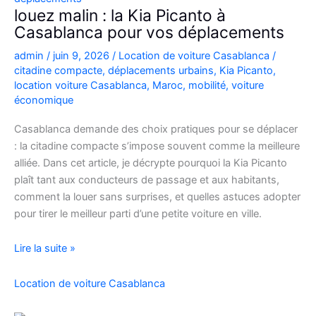
Casablanca
louez malin : la Kia Picanto à
Casablanca pour vos déplacements
admin
/
juin 9, 2026
/
Location de voiture Casablanca
/
citadine compacte
,
déplacements urbains
,
Kia Picanto
,
location voiture Casablanca
,
Maroc
,
mobilité
,
voiture
économique
Casablanca demande des choix pratiques pour se déplacer
: la citadine compacte s’impose souvent comme la meilleure
alliée. Dans cet article, je décrypte pourquoi la Kia Picanto
plaît tant aux conducteurs de passage et aux habitants,
comment la louer sans surprises, et quelles astuces adopter
pour tirer le meilleur parti d’une petite voiture en ville.
louez
Lire la suite »
malin
:
Location de voiture Casablanca
la
Kia