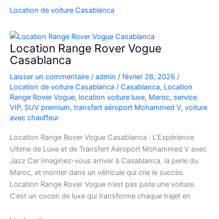
SUV
Location de voiture Casablanca
de
Luxe
à
Location Range Rover Vogue
l’Aéroport
Casablanca
Mohammed
Laisser un commentaire
/
admin
/
février 26, 2026
/
V
Location de voiture Casablanca
/
Casablanca
,
Location
Range Rover Vogue
,
location voiture luxe
,
Maroc
,
service
VIP
,
SUV premium
,
transfert aéroport Mohammed V
,
voiture
avec chauffeur
Location Range Rover Vogue Casablanca : L’Expérience
Ultime de Luxe et de Transfert Aéroport Mohammed V avec
Jazz Car Imaginez-vous arriver à Casablanca, la perle du
Maroc, et monter dans un véhicule qui crie le succès.
Location Range Rover Vogue n’est pas juste une voiture.
C’est un cocon de luxe qui transforme chaque trajet en