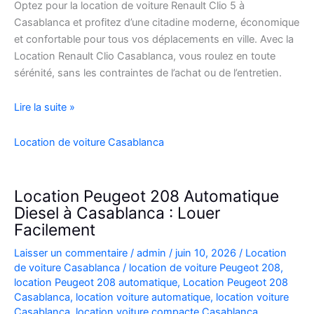
Optez pour la location de voiture Renault Clio 5 à
Casablanca et profitez d’une citadine moderne, économique
et confortable pour tous vos déplacements en ville. Avec la
Location Renault Clio Casablanca, vous roulez en toute
sérénité, sans les contraintes de l’achat ou de l’entretien.
Location
Lire la suite »
de
Voiture
Location de voiture Casablanca
Renault
Clio
5
Location Peugeot 208 Automatique
à
Diesel à Casablanca : Louer
Casablanca
Facilement
✅
Laisser un commentaire
/
admin
/
juin 10, 2026
/
Location
de voiture Casablanca
/
location de voiture Peugeot 208
,
location Peugeot 208 automatique
,
Location Peugeot 208
Casablanca
,
location voiture automatique
,
location voiture
Casablanca
,
location voiture compacte Casablanca
,