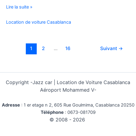
Location
Lire la suite »
Voiture
Pas
Location de voiture Casablanca
Cher
Kilométrage
Illimité
1
2
…
16
Suivant
→
Copyright -
Jazz car | Location de Voiture Casablanca
Aéroport Mohammed V-
Adresse
:
1 er etage n 2, 605 Rue Goulmima, Casablanca 20250
Téléphone
:
0673-081709
© 2008 - 2026