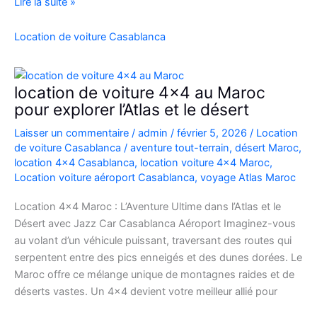
Location
Lire la suite »
Range
Rover
Location de voiture Casablanca
Vogue
Casablanca
location de voiture 4×4 au Maroc
pour explorer l’Atlas et le désert
Laisser un commentaire
/
admin
/
février 5, 2026
/
Location
de voiture Casablanca
/
aventure tout-terrain
,
désert Maroc
,
location 4x4 Casablanca
,
location voiture 4x4 Maroc
,
Location voiture aéroport Casablanca
,
voyage Atlas Maroc
Location 4×4 Maroc : L’Aventure Ultime dans l’Atlas et le
Désert avec Jazz Car Casablanca Aéroport Imaginez-vous
au volant d’un véhicule puissant, traversant des routes qui
serpentent entre des pics enneigés et des dunes dorées. Le
Maroc offre ce mélange unique de montagnes raides et de
déserts vastes. Un 4×4 devient votre meilleur allié pour