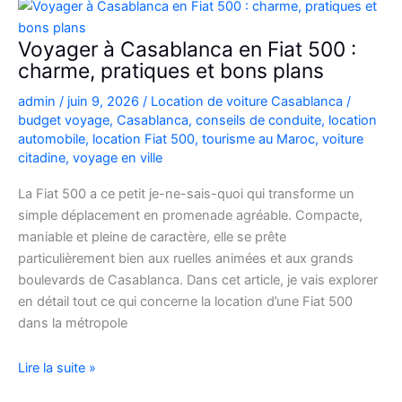
Picanto
à
Voyager à Casablanca en Fiat 500 :
Casablanca
charme, pratiques et bons plans
pour
admin
/
juin 9, 2026
/
Location de voiture Casablanca
/
vos
budget voyage
,
Casablanca
,
conseils de conduite
,
location
déplacements
automobile
,
location Fiat 500
,
tourisme au Maroc
,
voiture
citadine
,
voyage en ville
La Fiat 500 a ce petit je-ne-sais-quoi qui transforme un
simple déplacement en promenade agréable. Compacte,
maniable et pleine de caractère, elle se prête
particulièrement bien aux ruelles animées et aux grands
boulevards de Casablanca. Dans cet article, je vais explorer
en détail tout ce qui concerne la location d’une Fiat 500
dans la métropole
Voyager
Lire la suite »
à