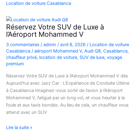
Casablanca
Location de voiture Casablanca
en
Fiat
500
Réservez Votre SUV de Luxe à
:
l’Aéroport Mohammed V
charme,
3 commentaires
/
admin
/
avril 8, 2026
/
Location de voiture
pratiques
Casablanca
/
aéroport Mohammed V
,
Audi Q8
,
Casablanca
,
et
chauffeur privé
,
location de voiture
,
SUV de luxe
,
voyage
bons
premium
plans
Réservez Votre SUV de Luxe à l’Aéroport Mohammed V dès
Aujourd’hui avec Jazz Car : L’Expérience de Conduite Ultime
à Casablanca Imaginez-vous sortir de l’avion à l’Aéroport
Mohammed V, fatigué par un long vol, et vous heurter à la
foule et aux taxis bondés. Au lieu de cela, un chauffeur vous
attend avec un SUV
Réservez
Lire la suite »
Votre