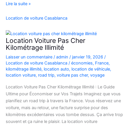
location
Lire la suite »
de
voiture
Location de voiture Casablanca
4×4
au
Maroc
Location Voiture Pas Cher
pour
Kilométrage Illimité
explorer
Laisser un commentaire
/
admin
/
janvier 19, 2026
/
l’Atlas
Location de voiture Casablanca
/
économies
,
France
,
et
kilométrage illimité
,
location auto
,
location de véhicule
,
le
location voiture
,
road trip
,
voiture pas cher
,
voyage
désert
Location Voiture Pas Cher Kilométrage Illimité : Le Guide
Ultime pour Économiser sur Vos Trajets Imaginez que vous
planifiez un road trip à travers la France. Vous réservez une
voiture, mais au retour, une facture surprise pour des
kilomètres excédentaires vous tombe dessus. Ça arrive trop
souvent et ça ruine le plaisir. La location voiture