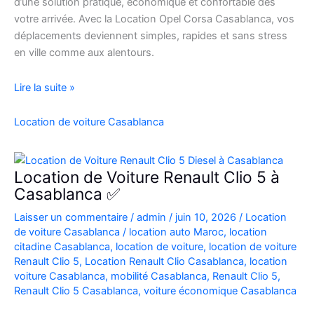
d’une solution pratique, économique et confortable dès
votre arrivée. Avec la Location Opel Corsa Casablanca, vos
déplacements deviennent simples, rapides et sans stress
en ville comme aux alentours.
Location
Lire la suite »
Opel
Corsa
Location de voiture Casablanca
Casablanca
Aéroport
|
Location de Voiture Renault Clio 5 à
Location
Casablanca ✅
Voiture
Laisser un commentaire
/
admin
/
juin 10, 2026
/
Location
Casablanca
de voiture Casablanca
/
location auto Maroc
,
location
citadine Casablanca
,
location de voiture
,
location de voiture
Renault Clio 5
,
Location Renault Clio Casablanca
,
location
voiture Casablanca
,
mobilité Casablanca
,
Renault Clio 5
,
Renault Clio 5 Casablanca
,
voiture économique Casablanca