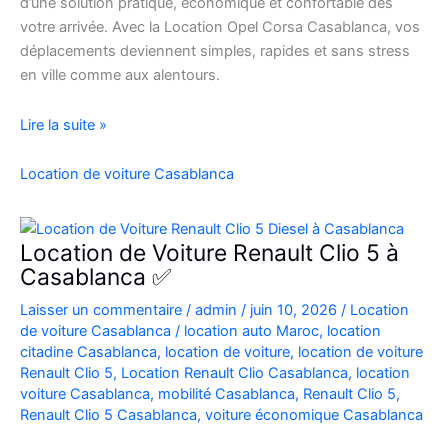
d’une solution pratique, économique et confortable dès
votre arrivée. Avec la Location Opel Corsa Casablanca, vos
déplacements deviennent simples, rapides et sans stress
en ville comme aux alentours.
Location
Lire la suite »
Opel
Corsa
Location de voiture Casablanca
Casablanca
Aéroport
|
Location de Voiture Renault Clio 5 à
Location
Casablanca ✅
Voiture
Laisser un commentaire
/
admin
/
juin 10, 2026
/
Location
Casablanca
de voiture Casablanca
/
location auto Maroc
,
location
citadine Casablanca
,
location de voiture
,
location de voiture
Renault Clio 5
,
Location Renault Clio Casablanca
,
location
voiture Casablanca
,
mobilité Casablanca
,
Renault Clio 5
,
Renault Clio 5 Casablanca
,
voiture économique Casablanca