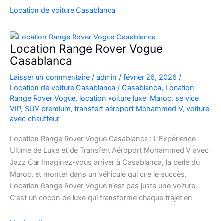
SUV
Location de voiture Casablanca
de
Luxe
à
Location Range Rover Vogue
l’Aéroport
Casablanca
Mohammed
Laisser un commentaire
/
admin
/
février 26, 2026
/
V
Location de voiture Casablanca
/
Casablanca
,
Location
Range Rover Vogue
,
location voiture luxe
,
Maroc
,
service
VIP
,
SUV premium
,
transfert aéroport Mohammed V
,
voiture
avec chauffeur
Location Range Rover Vogue Casablanca : L’Expérience
Ultime de Luxe et de Transfert Aéroport Mohammed V avec
Jazz Car Imaginez-vous arriver à Casablanca, la perle du
Maroc, et monter dans un véhicule qui crie le succès.
Location Range Rover Vogue n’est pas juste une voiture.
C’est un cocon de luxe qui transforme chaque trajet en