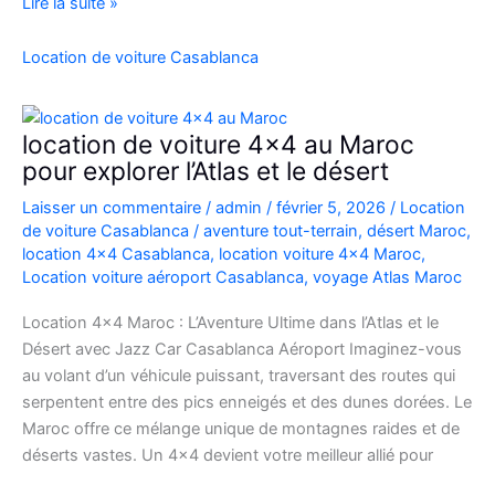
Location
Lire la suite »
Range
Rover
Location de voiture Casablanca
Vogue
Casablanca
location de voiture 4×4 au Maroc
pour explorer l’Atlas et le désert
Laisser un commentaire
/
admin
/
février 5, 2026
/
Location
de voiture Casablanca
/
aventure tout-terrain
,
désert Maroc
,
location 4x4 Casablanca
,
location voiture 4x4 Maroc
,
Location voiture aéroport Casablanca
,
voyage Atlas Maroc
Location 4×4 Maroc : L’Aventure Ultime dans l’Atlas et le
Désert avec Jazz Car Casablanca Aéroport Imaginez-vous
au volant d’un véhicule puissant, traversant des routes qui
serpentent entre des pics enneigés et des dunes dorées. Le
Maroc offre ce mélange unique de montagnes raides et de
déserts vastes. Un 4×4 devient votre meilleur allié pour