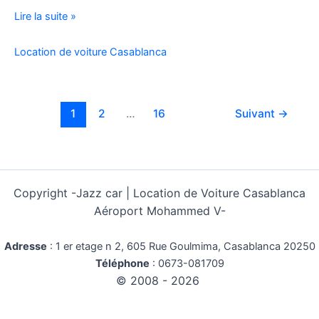
Location
Lire la suite »
Voiture
Pas
Location de voiture Casablanca
Cher
Kilométrage
Illimité
1
2
…
16
Suivant
→
Copyright -
Jazz car | Location de Voiture Casablanca
Aéroport Mohammed V-
Adresse
:
1 er etage n 2, 605 Rue Goulmima, Casablanca 20250
Téléphone
:
0673-081709
© 2008 - 2026