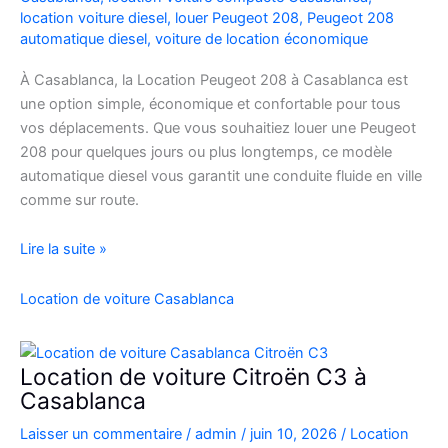
location voiture diesel
,
louer Peugeot 208
,
Peugeot 208
automatique diesel
,
voiture de location économique
À Casablanca, la Location Peugeot 208 à Casablanca est
une option simple, économique et confortable pour tous
vos déplacements. Que vous souhaitiez louer une Peugeot
208 pour quelques jours ou plus longtemps, ce modèle
automatique diesel vous garantit une conduite fluide en ville
comme sur route.
Location
Lire la suite »
Peugeot
208
Location de voiture Casablanca
Automatique
Diesel
à
Location de voiture Citroën C3 à
Casablanca
Casablanca
:
Laisser un commentaire
/
admin
/
juin 10, 2026
/
Location
Louer