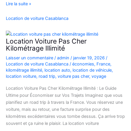
location
Lire la suite »
de
voiture
Location de voiture Casablanca
4×4
au
Maroc
Location Voiture Pas Cher
pour
Kilométrage Illimité
explorer
Laisser un commentaire
/
admin
/
janvier 19, 2026
/
l’Atlas
Location de voiture Casablanca
/
économies
,
France
,
et
kilométrage illimité
,
location auto
,
location de véhicule
,
le
location voiture
,
road trip
,
voiture pas cher
,
voyage
désert
Location Voiture Pas Cher Kilométrage Illimité : Le Guide
Ultime pour Économiser sur Vos Trajets Imaginez que vous
planifiez un road trip à travers la France. Vous réservez une
voiture, mais au retour, une facture surprise pour des
kilomètres excédentaires vous tombe dessus. Ça arrive trop
souvent et ça ruine le plaisir. La location voiture