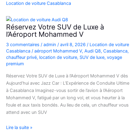
Casablanca
Location de voiture Casablanca
en
Fiat
500
Réservez Votre SUV de Luxe à
:
l’Aéroport Mohammed V
charme,
3 commentaires
/
admin
/
avril 8, 2026
/
Location de voiture
pratiques
Casablanca
/
aéroport Mohammed V
,
Audi Q8
,
Casablanca
,
et
chauffeur privé
,
location de voiture
,
SUV de luxe
,
voyage
bons
premium
plans
Réservez Votre SUV de Luxe à l’Aéroport Mohammed V dès
Aujourd’hui avec Jazz Car : L’Expérience de Conduite Ultime
à Casablanca Imaginez-vous sortir de l’avion à l’Aéroport
Mohammed V, fatigué par un long vol, et vous heurter à la
foule et aux taxis bondés. Au lieu de cela, un chauffeur vous
attend avec un SUV
Réservez
Lire la suite »
Votre