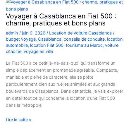
Picanto
à
Voyager à Casablanca en Fiat 500 :
Casablanca
charme, pratiques et bons plans
pour
admin
/
juin 9, 2026
/
Location de voiture Casablanca
/
vos
budget voyage
,
Casablanca
,
conseils de conduite
,
location
déplacements
automobile
,
location Fiat 500
,
tourisme au Maroc
,
voiture
citadine
,
voyage en ville
La Fiat 500 a ce petit je-ne-sais-quoi qui transforme un
simple déplacement en promenade agréable. Compacte,
maniable et pleine de caractère, elle se prête
particulièrement bien aux ruelles animées et aux grands
boulevards de Casablanca. Dans cet article, je vais explorer
en détail tout ce qui concerne la location d’une Fiat 500
dans la métropole
Voyager
Lire la suite »
à