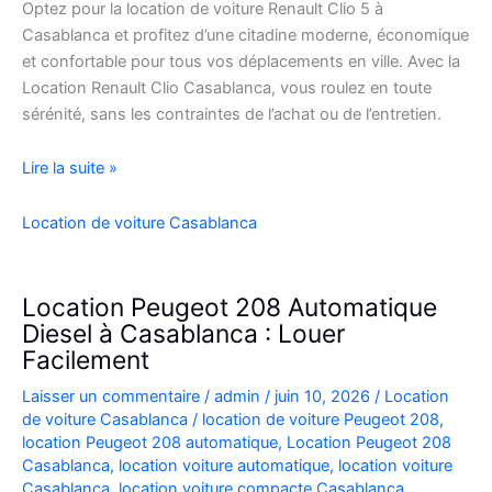
Optez pour la location de voiture Renault Clio 5 à
Casablanca et profitez d’une citadine moderne, économique
et confortable pour tous vos déplacements en ville. Avec la
Location Renault Clio Casablanca, vous roulez en toute
sérénité, sans les contraintes de l’achat ou de l’entretien.
Location
Lire la suite »
de
Voiture
Location de voiture Casablanca
Renault
Clio
5
Location Peugeot 208 Automatique
à
Diesel à Casablanca : Louer
Casablanca
Facilement
✅
Laisser un commentaire
/
admin
/
juin 10, 2026
/
Location
de voiture Casablanca
/
location de voiture Peugeot 208
,
location Peugeot 208 automatique
,
Location Peugeot 208
Casablanca
,
location voiture automatique
,
location voiture
Casablanca
,
location voiture compacte Casablanca
,