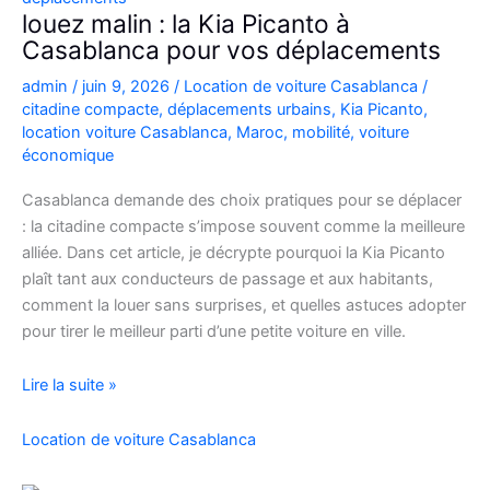
Casablanca
louez malin : la Kia Picanto à
Casablanca pour vos déplacements
admin
/
juin 9, 2026
/
Location de voiture Casablanca
/
citadine compacte
,
déplacements urbains
,
Kia Picanto
,
location voiture Casablanca
,
Maroc
,
mobilité
,
voiture
économique
Casablanca demande des choix pratiques pour se déplacer
: la citadine compacte s’impose souvent comme la meilleure
alliée. Dans cet article, je décrypte pourquoi la Kia Picanto
plaît tant aux conducteurs de passage et aux habitants,
comment la louer sans surprises, et quelles astuces adopter
pour tirer le meilleur parti d’une petite voiture en ville.
louez
Lire la suite »
malin
:
Location de voiture Casablanca
la
Kia