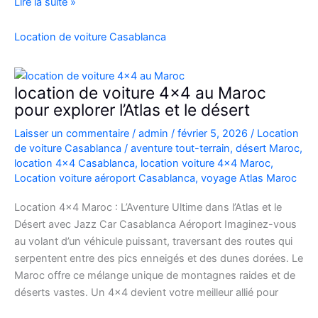
Location
Lire la suite »
Range
Rover
Location de voiture Casablanca
Vogue
Casablanca
location de voiture 4×4 au Maroc
pour explorer l’Atlas et le désert
Laisser un commentaire
/
admin
/
février 5, 2026
/
Location
de voiture Casablanca
/
aventure tout-terrain
,
désert Maroc
,
location 4x4 Casablanca
,
location voiture 4x4 Maroc
,
Location voiture aéroport Casablanca
,
voyage Atlas Maroc
Location 4×4 Maroc : L’Aventure Ultime dans l’Atlas et le
Désert avec Jazz Car Casablanca Aéroport Imaginez-vous
au volant d’un véhicule puissant, traversant des routes qui
serpentent entre des pics enneigés et des dunes dorées. Le
Maroc offre ce mélange unique de montagnes raides et de
déserts vastes. Un 4×4 devient votre meilleur allié pour