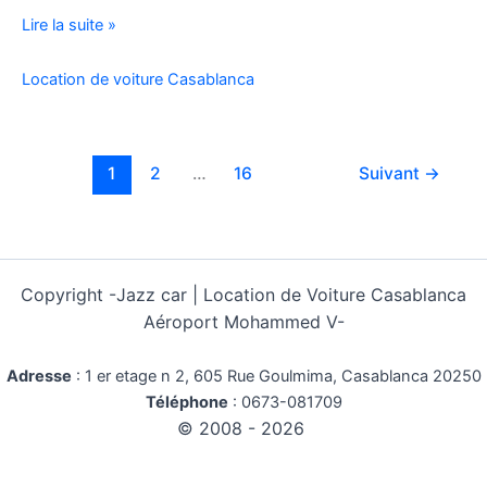
Location
Lire la suite »
Voiture
Pas
Location de voiture Casablanca
Cher
Kilométrage
Illimité
1
2
…
16
Suivant
→
Copyright -
Jazz car | Location de Voiture Casablanca
Aéroport Mohammed V-
Adresse
:
1 er etage n 2, 605 Rue Goulmima, Casablanca 20250
Téléphone
:
0673-081709
© 2008 - 2026