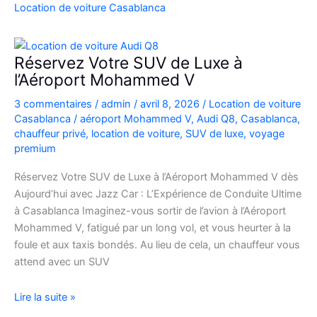
Casablanca
Location de voiture Casablanca
en
Fiat
500
Réservez Votre SUV de Luxe à
:
l’Aéroport Mohammed V
charme,
3 commentaires
/
admin
/
avril 8, 2026
/
Location de voiture
pratiques
Casablanca
/
aéroport Mohammed V
,
Audi Q8
,
Casablanca
,
et
chauffeur privé
,
location de voiture
,
SUV de luxe
,
voyage
bons
premium
plans
Réservez Votre SUV de Luxe à l’Aéroport Mohammed V dès
Aujourd’hui avec Jazz Car : L’Expérience de Conduite Ultime
à Casablanca Imaginez-vous sortir de l’avion à l’Aéroport
Mohammed V, fatigué par un long vol, et vous heurter à la
foule et aux taxis bondés. Au lieu de cela, un chauffeur vous
attend avec un SUV
Réservez
Lire la suite »
Votre