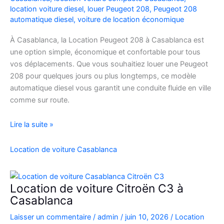
location voiture diesel
,
louer Peugeot 208
,
Peugeot 208
automatique diesel
,
voiture de location économique
À Casablanca, la Location Peugeot 208 à Casablanca est
une option simple, économique et confortable pour tous
vos déplacements. Que vous souhaitiez louer une Peugeot
208 pour quelques jours ou plus longtemps, ce modèle
automatique diesel vous garantit une conduite fluide en ville
comme sur route.
Location
Lire la suite »
Peugeot
208
Location de voiture Casablanca
Automatique
Diesel
à
Location de voiture Citroën C3 à
Casablanca
Casablanca
:
Laisser un commentaire
/
admin
/
juin 10, 2026
/
Location
Louer