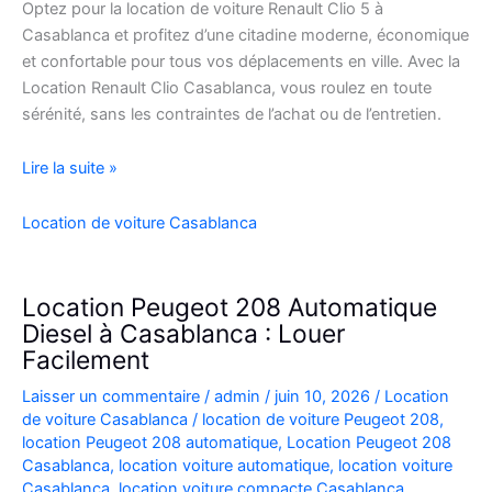
Optez pour la location de voiture Renault Clio 5 à
Casablanca et profitez d’une citadine moderne, économique
et confortable pour tous vos déplacements en ville. Avec la
Location Renault Clio Casablanca, vous roulez en toute
sérénité, sans les contraintes de l’achat ou de l’entretien.
Location
Lire la suite »
de
Voiture
Location de voiture Casablanca
Renault
Clio
5
Location Peugeot 208 Automatique
à
Diesel à Casablanca : Louer
Casablanca
Facilement
✅
Laisser un commentaire
/
admin
/
juin 10, 2026
/
Location
de voiture Casablanca
/
location de voiture Peugeot 208
,
location Peugeot 208 automatique
,
Location Peugeot 208
Casablanca
,
location voiture automatique
,
location voiture
Casablanca
,
location voiture compacte Casablanca
,