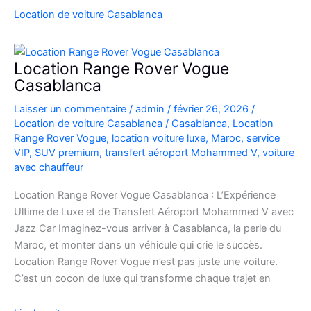
SUV
Location de voiture Casablanca
de
Luxe
à
Location Range Rover Vogue
l’Aéroport
Casablanca
Mohammed
Laisser un commentaire
/
admin
/
février 26, 2026
/
V
Location de voiture Casablanca
/
Casablanca
,
Location
Range Rover Vogue
,
location voiture luxe
,
Maroc
,
service
VIP
,
SUV premium
,
transfert aéroport Mohammed V
,
voiture
avec chauffeur
Location Range Rover Vogue Casablanca : L’Expérience
Ultime de Luxe et de Transfert Aéroport Mohammed V avec
Jazz Car Imaginez-vous arriver à Casablanca, la perle du
Maroc, et monter dans un véhicule qui crie le succès.
Location Range Rover Vogue n’est pas juste une voiture.
C’est un cocon de luxe qui transforme chaque trajet en