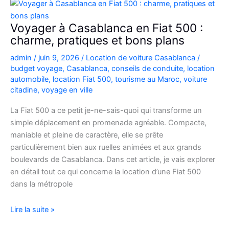
Picanto
à
Voyager à Casablanca en Fiat 500 :
Casablanca
charme, pratiques et bons plans
pour
admin
/
juin 9, 2026
/
Location de voiture Casablanca
/
vos
budget voyage
,
Casablanca
,
conseils de conduite
,
location
déplacements
automobile
,
location Fiat 500
,
tourisme au Maroc
,
voiture
citadine
,
voyage en ville
La Fiat 500 a ce petit je-ne-sais-quoi qui transforme un
simple déplacement en promenade agréable. Compacte,
maniable et pleine de caractère, elle se prête
particulièrement bien aux ruelles animées et aux grands
boulevards de Casablanca. Dans cet article, je vais explorer
en détail tout ce qui concerne la location d’une Fiat 500
dans la métropole
Voyager
Lire la suite »
à