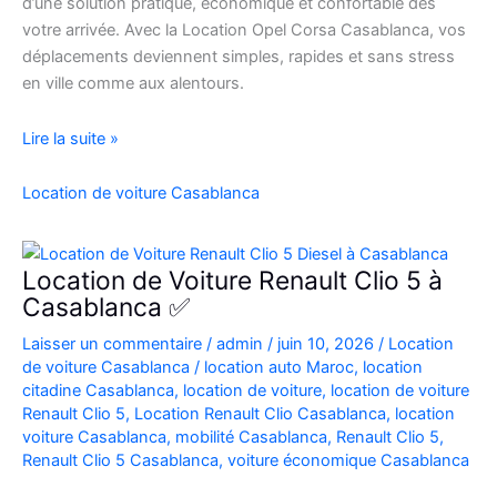
d’une solution pratique, économique et confortable dès
votre arrivée. Avec la Location Opel Corsa Casablanca, vos
déplacements deviennent simples, rapides et sans stress
en ville comme aux alentours.
Location
Lire la suite »
Opel
Corsa
Location de voiture Casablanca
Casablanca
Aéroport
|
Location de Voiture Renault Clio 5 à
Location
Casablanca ✅
Voiture
Laisser un commentaire
/
admin
/
juin 10, 2026
/
Location
Casablanca
de voiture Casablanca
/
location auto Maroc
,
location
citadine Casablanca
,
location de voiture
,
location de voiture
Renault Clio 5
,
Location Renault Clio Casablanca
,
location
voiture Casablanca
,
mobilité Casablanca
,
Renault Clio 5
,
Renault Clio 5 Casablanca
,
voiture économique Casablanca