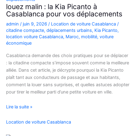
Casablanca
louez malin : la Kia Picanto à
Casablanca pour vos déplacements
admin
/
juin 9, 2026
/
Location de voiture Casablanca
/
citadine compacte
,
déplacements urbains
,
Kia Picanto
,
location voiture Casablanca
,
Maroc
,
mobilité
,
voiture
économique
Casablanca demande des choix pratiques pour se déplacer
: la citadine compacte s’impose souvent comme la meilleure
alliée. Dans cet article, je décrypte pourquoi la Kia Picanto
plaît tant aux conducteurs de passage et aux habitants,
comment la louer sans surprises, et quelles astuces adopter
pour tirer le meilleur parti d’une petite voiture en ville.
louez
Lire la suite »
malin
:
Location de voiture Casablanca
la
Kia