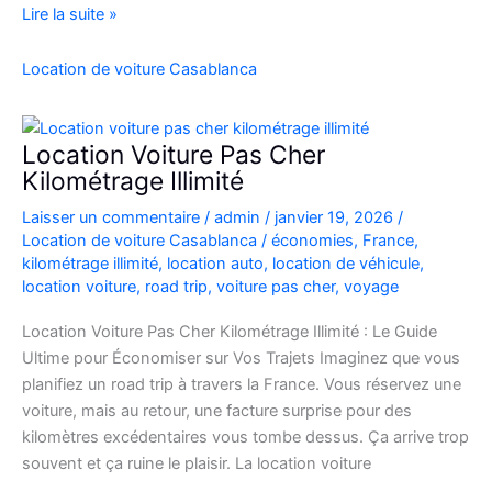
location
Lire la suite »
de
voiture
Location de voiture Casablanca
4×4
au
Maroc
Location Voiture Pas Cher
pour
Kilométrage Illimité
explorer
Laisser un commentaire
/
admin
/
janvier 19, 2026
/
l’Atlas
Location de voiture Casablanca
/
économies
,
France
,
et
kilométrage illimité
,
location auto
,
location de véhicule
,
le
location voiture
,
road trip
,
voiture pas cher
,
voyage
désert
Location Voiture Pas Cher Kilométrage Illimité : Le Guide
Ultime pour Économiser sur Vos Trajets Imaginez que vous
planifiez un road trip à travers la France. Vous réservez une
voiture, mais au retour, une facture surprise pour des
kilomètres excédentaires vous tombe dessus. Ça arrive trop
souvent et ça ruine le plaisir. La location voiture