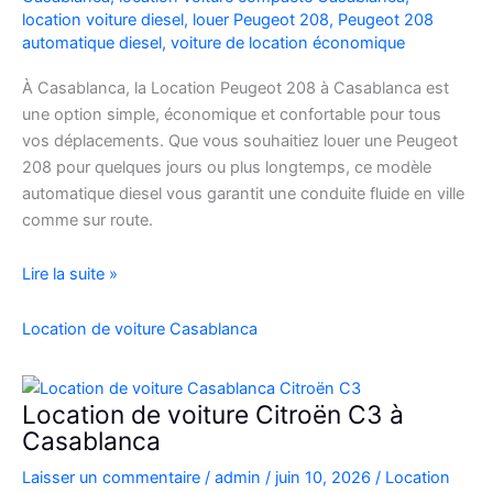
location voiture diesel
,
louer Peugeot 208
,
Peugeot 208
automatique diesel
,
voiture de location économique
À Casablanca, la Location Peugeot 208 à Casablanca est
une option simple, économique et confortable pour tous
vos déplacements. Que vous souhaitiez louer une Peugeot
208 pour quelques jours ou plus longtemps, ce modèle
automatique diesel vous garantit une conduite fluide en ville
comme sur route.
Location
Lire la suite »
Peugeot
208
Location de voiture Casablanca
Automatique
Diesel
à
Location de voiture Citroën C3 à
Casablanca
Casablanca
:
Laisser un commentaire
/
admin
/
juin 10, 2026
/
Location
Louer