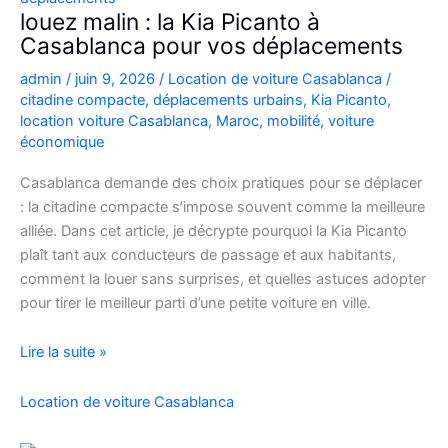
Casablanca
louez malin : la Kia Picanto à
Casablanca pour vos déplacements
admin
/
juin 9, 2026
/
Location de voiture Casablanca
/
citadine compacte
,
déplacements urbains
,
Kia Picanto
,
location voiture Casablanca
,
Maroc
,
mobilité
,
voiture
économique
Casablanca demande des choix pratiques pour se déplacer
: la citadine compacte s’impose souvent comme la meilleure
alliée. Dans cet article, je décrypte pourquoi la Kia Picanto
plaît tant aux conducteurs de passage et aux habitants,
comment la louer sans surprises, et quelles astuces adopter
pour tirer le meilleur parti d’une petite voiture en ville.
louez
Lire la suite »
malin
:
Location de voiture Casablanca
la
Kia