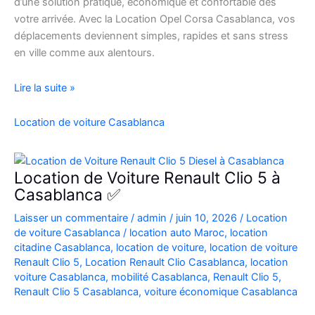
d’une solution pratique, économique et confortable dès
votre arrivée. Avec la Location Opel Corsa Casablanca, vos
déplacements deviennent simples, rapides et sans stress
en ville comme aux alentours.
Location
Lire la suite »
Opel
Corsa
Location de voiture Casablanca
Casablanca
Aéroport
|
Location de Voiture Renault Clio 5 à
Location
Casablanca ✅
Voiture
Laisser un commentaire
/
admin
/
juin 10, 2026
/
Location
Casablanca
de voiture Casablanca
/
location auto Maroc
,
location
citadine Casablanca
,
location de voiture
,
location de voiture
Renault Clio 5
,
Location Renault Clio Casablanca
,
location
voiture Casablanca
,
mobilité Casablanca
,
Renault Clio 5
,
Renault Clio 5 Casablanca
,
voiture économique Casablanca