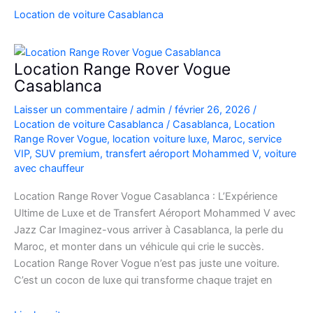
SUV
Location de voiture Casablanca
de
Luxe
à
Location Range Rover Vogue
l’Aéroport
Casablanca
Mohammed
Laisser un commentaire
/
admin
/
février 26, 2026
/
V
Location de voiture Casablanca
/
Casablanca
,
Location
Range Rover Vogue
,
location voiture luxe
,
Maroc
,
service
VIP
,
SUV premium
,
transfert aéroport Mohammed V
,
voiture
avec chauffeur
Location Range Rover Vogue Casablanca : L’Expérience
Ultime de Luxe et de Transfert Aéroport Mohammed V avec
Jazz Car Imaginez-vous arriver à Casablanca, la perle du
Maroc, et monter dans un véhicule qui crie le succès.
Location Range Rover Vogue n’est pas juste une voiture.
C’est un cocon de luxe qui transforme chaque trajet en