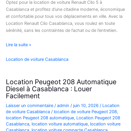
Optez pour la location de voiture Renault Clio 5 à
Casablanca et profitez d’une citadine moderne, économique
et confortable pour tous vos déplacements en ville. Avec la
Location Renault Clio Casablanca, vous roulez en toute
sérénité, sans les contraintes de l’achat ou de l’entretien.
Location
Lire la suite »
de
Voiture
Location de voiture Casablanca
Renault
Clio
5
Location Peugeot 208 Automatique
à
Diesel à Casablanca : Louer
Casablanca
Facilement
✅
Laisser un commentaire
/
admin
/
juin 10, 2026
/
Location
de voiture Casablanca
/
location de voiture Peugeot 208
,
location Peugeot 208 automatique
,
Location Peugeot 208
Casablanca
,
location voiture automatique
,
location voiture
Casablanca
,
location voiture compacte Casablanca
,