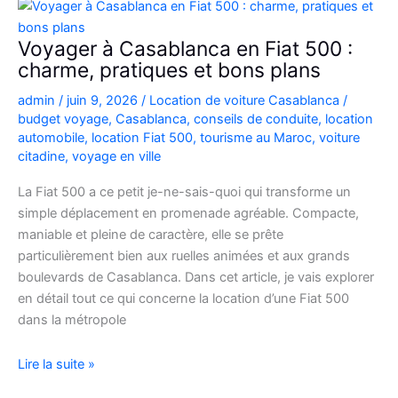
Picanto
à
Voyager à Casablanca en Fiat 500 :
Casablanca
charme, pratiques et bons plans
pour
admin
/
juin 9, 2026
/
Location de voiture Casablanca
/
vos
budget voyage
,
Casablanca
,
conseils de conduite
,
location
déplacements
automobile
,
location Fiat 500
,
tourisme au Maroc
,
voiture
citadine
,
voyage en ville
La Fiat 500 a ce petit je-ne-sais-quoi qui transforme un
simple déplacement en promenade agréable. Compacte,
maniable et pleine de caractère, elle se prête
particulièrement bien aux ruelles animées et aux grands
boulevards de Casablanca. Dans cet article, je vais explorer
en détail tout ce qui concerne la location d’une Fiat 500
dans la métropole
Voyager
Lire la suite »
à