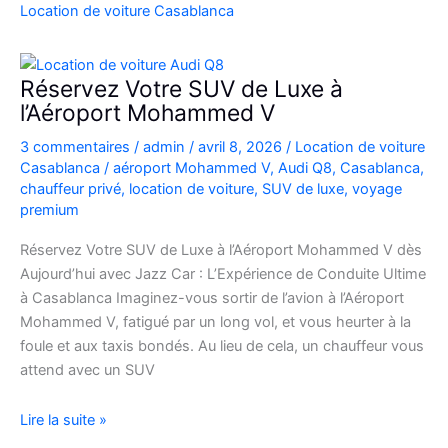
Casablanca
Location de voiture Casablanca
en
Fiat
500
Réservez Votre SUV de Luxe à
:
l’Aéroport Mohammed V
charme,
3 commentaires
/
admin
/
avril 8, 2026
/
Location de voiture
pratiques
Casablanca
/
aéroport Mohammed V
,
Audi Q8
,
Casablanca
,
et
chauffeur privé
,
location de voiture
,
SUV de luxe
,
voyage
bons
premium
plans
Réservez Votre SUV de Luxe à l’Aéroport Mohammed V dès
Aujourd’hui avec Jazz Car : L’Expérience de Conduite Ultime
à Casablanca Imaginez-vous sortir de l’avion à l’Aéroport
Mohammed V, fatigué par un long vol, et vous heurter à la
foule et aux taxis bondés. Au lieu de cela, un chauffeur vous
attend avec un SUV
Réservez
Lire la suite »
Votre