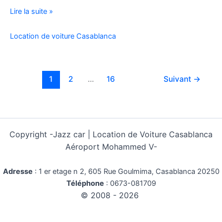
Location
Lire la suite »
Voiture
Pas
Location de voiture Casablanca
Cher
Kilométrage
Illimité
1
2
…
16
Suivant
→
Copyright -
Jazz car | Location de Voiture Casablanca
Aéroport Mohammed V-
Adresse
:
1 er etage n 2, 605 Rue Goulmima, Casablanca 20250
Téléphone
:
0673-081709
© 2008 - 2026