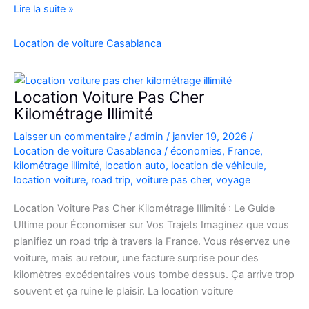
location
Lire la suite »
de
voiture
Location de voiture Casablanca
4×4
au
Maroc
Location Voiture Pas Cher
pour
Kilométrage Illimité
explorer
Laisser un commentaire
/
admin
/
janvier 19, 2026
/
l’Atlas
Location de voiture Casablanca
/
économies
,
France
,
et
kilométrage illimité
,
location auto
,
location de véhicule
,
le
location voiture
,
road trip
,
voiture pas cher
,
voyage
désert
Location Voiture Pas Cher Kilométrage Illimité : Le Guide
Ultime pour Économiser sur Vos Trajets Imaginez que vous
planifiez un road trip à travers la France. Vous réservez une
voiture, mais au retour, une facture surprise pour des
kilomètres excédentaires vous tombe dessus. Ça arrive trop
souvent et ça ruine le plaisir. La location voiture