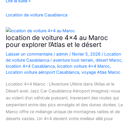
Location
Lire la suite »
Range
Rover
Location de voiture Casablanca
Vogue
Casablanca
location de voiture 4×4 au Maroc
pour explorer l’Atlas et le désert
Laisser un commentaire
/
admin
/
février 5, 2026
/
Location
de voiture Casablanca
/
aventure tout-terrain
,
désert Maroc
,
location 4x4 Casablanca
,
location voiture 4x4 Maroc
,
Location voiture aéroport Casablanca
,
voyage Atlas Maroc
Location 4×4 Maroc : L’Aventure Ultime dans l’Atlas et le
Désert avec Jazz Car Casablanca Aéroport Imaginez-vous
au volant d’un véhicule puissant, traversant des routes qui
serpentent entre des pics enneigés et des dunes dorées. Le
Maroc offre ce mélange unique de montagnes raides et de
déserts vastes. Un 4×4 devient votre meilleur allié pour