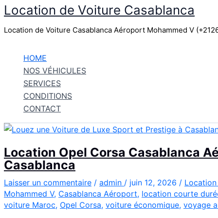
Location de Voiture Casablanca
Aller
au
Location de Voiture Casablanca Aéroport Mohammed V (+21
contenu
HOME
NOS VÉHICULES
SERVICES
CONDITIONS
CONTACT
Location Opel Corsa Casablanca Aér
Casablanca
Laisser un commentaire
/
admin
/
juin 12, 2026
/
Location
Mohammed V
,
Casablanca Aéroport
,
location courte duré
voiture Maroc
,
Opel Corsa
,
voiture économique
,
voyage a