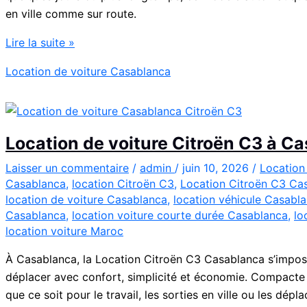
en ville comme sur route.
Location
Lire la suite »
Peugeot
Location de voiture Casablanca
208
Automatique
Diesel
à
Location de voiture Citroën C3 à C
Casablanca
:
Laisser un commentaire
/
admin
/
juin 10, 2026
/
Location
Casablanca
,
location Citroën C3
,
Location Citroën C3 Ca
Louer
location de voiture Casablanca
,
location véhicule Casabl
Facilement
Casablanca
,
location voiture courte durée Casablanca
,
lo
location voiture Maroc
À Casablanca, la Location Citroën C3 Casablanca s’impos
déplacer avec confort, simplicité et économie. Compacte et 
que ce soit pour le travail, les sorties en ville ou les dépl