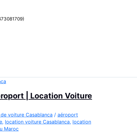
2673081709)
oport | Location Voiture
 de voiture Casablanca
/
aéroport
e
,
location voiture Casablanca
,
location
u Maroc