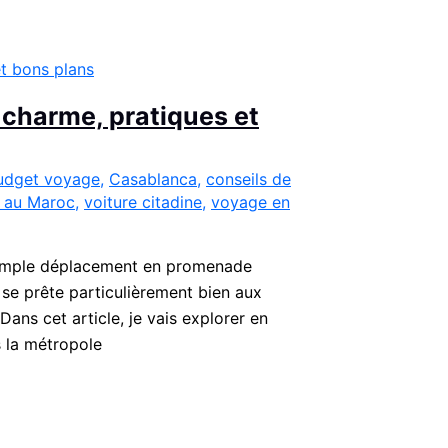
 charme, pratiques et
udget voyage
,
Casablanca
,
conseils de
 au Maroc
,
voiture citadine
,
voyage en
n simple déplacement en promenade
 se prête particulièrement bien aux
ans cet article, je vais explorer en
s la métropole