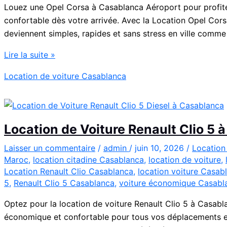
Louez une Opel Corsa à Casablanca Aéroport pour profite
confortable dès votre arrivée. Avec la Location Opel Co
deviennent simples, rapides et sans stress en ville comme
Location
Lire la suite »
Opel
Location de voiture Casablanca
Corsa
Casablanca
Aéroport
|
Location de Voiture Renault Clio 5
Location
Voiture
Laisser un commentaire
/
admin
/
juin 10, 2026
/
Location
Maroc
,
location citadine Casablanca
,
location de voiture
,
Casablanca
Location Renault Clio Casablanca
,
location voiture Casab
5
,
Renault Clio 5 Casablanca
,
voiture économique Casabl
Optez pour la location de voiture Renault Clio 5 à Casabl
économique et confortable pour tous vos déplacements en 