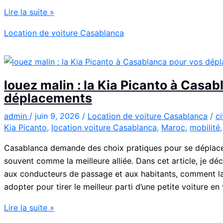
Location
Lire la suite »
de
Location de voiture Casablanca
voiture
Citroën
C3
à
louez malin : la Kia Picanto à Casa
Casablanca
déplacements
admin
/
juin 9, 2026
/
Location de voiture Casablanca
/
c
Kia Picanto
,
location voiture Casablanca
,
Maroc
,
mobilité
Casablanca demande des choix pratiques pour se déplacer
souvent comme la meilleure alliée. Dans cet article, je déc
aux conducteurs de passage et aux habitants, comment la 
adopter pour tirer le meilleur parti d’une petite voiture en v
louez
Lire la suite »
malin