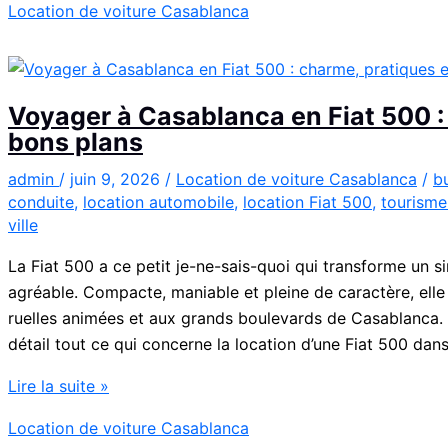
Location de voiture Casablanca
:
la
Kia
Picanto
Voyager à Casablanca en Fiat 500 :
à
bons plans
Casablanca
pour
admin
/
juin 9, 2026
/
Location de voiture Casablanca
/
b
conduite
,
location automobile
,
location Fiat 500
,
tourisme
vos
ville
déplacements
La Fiat 500 a ce petit je-ne-sais-quoi qui transforme u
agréable. Compacte, maniable et pleine de caractère, elle
ruelles animées et aux grands boulevards de Casablanca. D
détail tout ce qui concerne la location d’une Fiat 500 dan
Voyager
Lire la suite »
à
Location de voiture Casablanca
Casablanca