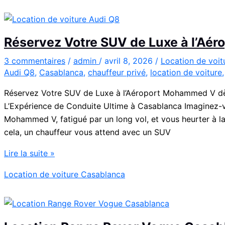
en
Fiat
500
Réservez Votre SUV de Luxe à l’A
:
charme,
3 commentaires
/
admin
/
avril 8, 2026
/
Location de voi
Audi Q8
,
Casablanca
,
chauffeur privé
,
location de voiture
pratiques
et
Réservez Votre SUV de Luxe à l’Aéroport Mohammed V dès
bons
L’Expérience de Conduite Ultime à Casablanca Imaginez-vou
plans
Mohammed V, fatigué par un long vol, et vous heurter à la
cela, un chauffeur vous attend avec un SUV
Réservez
Lire la suite »
Votre
Location de voiture Casablanca
SUV
de
Luxe
à