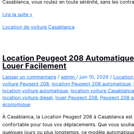
Casablanca, vous roulez en toute sérénité, sans les contrai
Location
Lire la suite »
de
Location de voiture Casablanca
Voiture
Renault
Clio
5
Location Peugeot 208 Automatique 
à
Louer Facilement
Casablanca
✅
Laisser un commentaire
/
admin
/
juin 10, 2026
/
Location
voiture Peugeot 208
,
location Peugeot 208 automatique
,
location voiture automatique
,
location voiture Casablanca
location voiture diesel
,
louer Peugeot 208
,
Peugeot 208 a
économique
À Casablanca, la Location Peugeot 208 à Casablanca est
confortable pour tous vos déplacements. Que vous souha
quelques jours ou plus longtemps, ce modèle automatique 