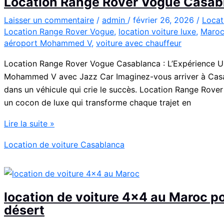
Location Range Rover Vogue Casab
l’Aéroport
Mohammed
Laisser un commentaire
/
admin
/
février 26, 2026
/
Locat
Location Range Rover Vogue
,
location voiture luxe
,
Maro
V
aéroport Mohammed V
,
voiture avec chauffeur
Location Range Rover Vogue Casablanca : L’Expérience Ul
Mohammed V avec Jazz Car Imaginez-vous arriver à Casab
dans un véhicule qui crie le succès. Location Range Rover 
un cocon de luxe qui transforme chaque trajet en
Location
Lire la suite »
Range
Location de voiture Casablanca
Rover
Vogue
Casablanca
location de voiture 4×4 au Maroc pou
désert