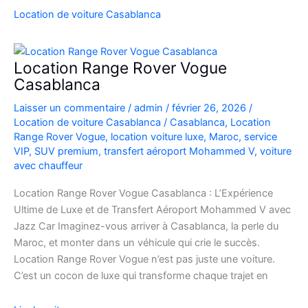
SUV
Location de voiture Casablanca
de
Luxe
à
Location Range Rover Vogue
l’Aéroport
Casablanca
Mohammed
Laisser un commentaire
/
admin
/
février 26, 2026
/
V
Location de voiture Casablanca
/
Casablanca
,
Location
Range Rover Vogue
,
location voiture luxe
,
Maroc
,
service
VIP
,
SUV premium
,
transfert aéroport Mohammed V
,
voiture
avec chauffeur
Location Range Rover Vogue Casablanca : L’Expérience
Ultime de Luxe et de Transfert Aéroport Mohammed V avec
Jazz Car Imaginez-vous arriver à Casablanca, la perle du
Maroc, et monter dans un véhicule qui crie le succès.
Location Range Rover Vogue n’est pas juste une voiture.
C’est un cocon de luxe qui transforme chaque trajet en