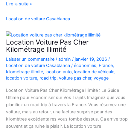
location
Lire la suite »
de
voiture
Location de voiture Casablanca
4×4
au
Maroc
Location Voiture Pas Cher
pour
Kilométrage Illimité
explorer
Laisser un commentaire
/
admin
/
janvier 19, 2026
/
l’Atlas
Location de voiture Casablanca
/
économies
,
France
,
et
kilométrage illimité
,
location auto
,
location de véhicule
,
le
location voiture
,
road trip
,
voiture pas cher
,
voyage
désert
Location Voiture Pas Cher Kilométrage Illimité : Le Guide
Ultime pour Économiser sur Vos Trajets Imaginez que vous
planifiez un road trip à travers la France. Vous réservez une
voiture, mais au retour, une facture surprise pour des
kilomètres excédentaires vous tombe dessus. Ça arrive trop
souvent et ça ruine le plaisir. La location voiture