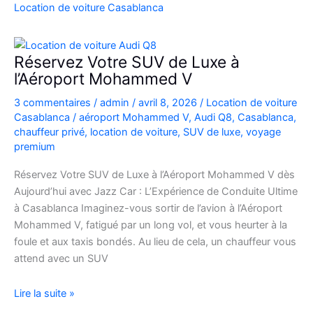
Casablanca
Location de voiture Casablanca
en
Fiat
500
Réservez Votre SUV de Luxe à
:
l’Aéroport Mohammed V
charme,
3 commentaires
/
admin
/
avril 8, 2026
/
Location de voiture
pratiques
Casablanca
/
aéroport Mohammed V
,
Audi Q8
,
Casablanca
,
et
chauffeur privé
,
location de voiture
,
SUV de luxe
,
voyage
bons
premium
plans
Réservez Votre SUV de Luxe à l’Aéroport Mohammed V dès
Aujourd’hui avec Jazz Car : L’Expérience de Conduite Ultime
à Casablanca Imaginez-vous sortir de l’avion à l’Aéroport
Mohammed V, fatigué par un long vol, et vous heurter à la
foule et aux taxis bondés. Au lieu de cela, un chauffeur vous
attend avec un SUV
Réservez
Lire la suite »
Votre