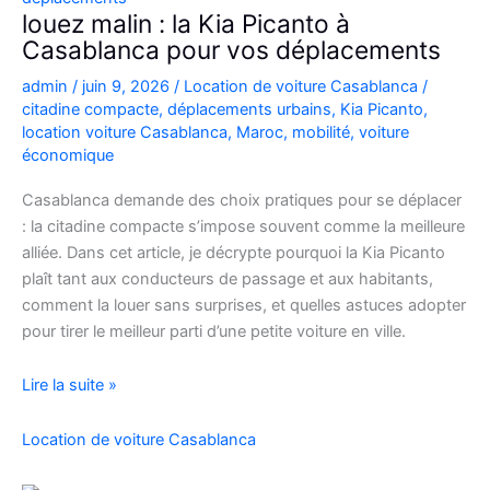
Casablanca
louez malin : la Kia Picanto à
Casablanca pour vos déplacements
admin
/
juin 9, 2026
/
Location de voiture Casablanca
/
citadine compacte
,
déplacements urbains
,
Kia Picanto
,
location voiture Casablanca
,
Maroc
,
mobilité
,
voiture
économique
Casablanca demande des choix pratiques pour se déplacer
: la citadine compacte s’impose souvent comme la meilleure
alliée. Dans cet article, je décrypte pourquoi la Kia Picanto
plaît tant aux conducteurs de passage et aux habitants,
comment la louer sans surprises, et quelles astuces adopter
pour tirer le meilleur parti d’une petite voiture en ville.
louez
Lire la suite »
malin
:
Location de voiture Casablanca
la
Kia