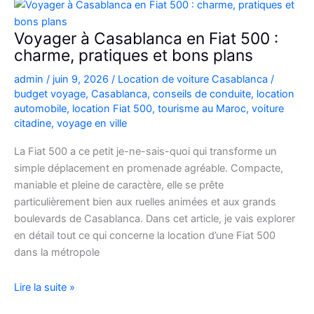
Picanto
à
Voyager à Casablanca en Fiat 500 :
Casablanca
charme, pratiques et bons plans
pour
admin
/
juin 9, 2026
/
Location de voiture Casablanca
/
vos
budget voyage
,
Casablanca
,
conseils de conduite
,
location
déplacements
automobile
,
location Fiat 500
,
tourisme au Maroc
,
voiture
citadine
,
voyage en ville
La Fiat 500 a ce petit je-ne-sais-quoi qui transforme un
simple déplacement en promenade agréable. Compacte,
maniable et pleine de caractère, elle se prête
particulièrement bien aux ruelles animées et aux grands
boulevards de Casablanca. Dans cet article, je vais explorer
en détail tout ce qui concerne la location d’une Fiat 500
dans la métropole
Voyager
Lire la suite »
à