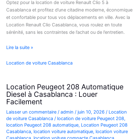
Optez pour la location de voiture Renault Clio 5 à
Casablanca et profitez d’une citadine moderne, économique
et confortable pour tous vos déplacements en ville. Avec la
Location Renault Clio Casablanca, vous roulez en toute
sérénité, sans les contraintes de l’achat ou de l’entretien.
Location
Lire la suite »
de
Voiture
Location de voiture Casablanca
Renault
Clio
5
Location Peugeot 208 Automatique
à
Diesel à Casablanca : Louer
Casablanca
Facilement
✅
Laisser un commentaire
/
admin
/
juin 10, 2026
/
Location
de voiture Casablanca
/
location de voiture Peugeot 208
,
location Peugeot 208 automatique
,
Location Peugeot 208
Casablanca
,
location voiture automatique
,
location voiture
Casablanca
,
location voiture compacte Casablanca
,