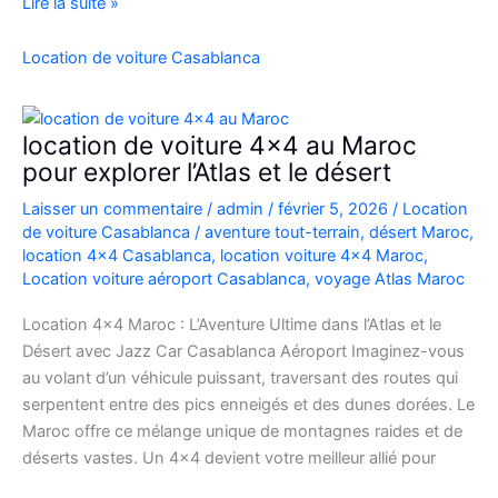
Location
Lire la suite »
Range
Rover
Location de voiture Casablanca
Vogue
Casablanca
location de voiture 4×4 au Maroc
pour explorer l’Atlas et le désert
Laisser un commentaire
/
admin
/
février 5, 2026
/
Location
de voiture Casablanca
/
aventure tout-terrain
,
désert Maroc
,
location 4x4 Casablanca
,
location voiture 4x4 Maroc
,
Location voiture aéroport Casablanca
,
voyage Atlas Maroc
Location 4×4 Maroc : L’Aventure Ultime dans l’Atlas et le
Désert avec Jazz Car Casablanca Aéroport Imaginez-vous
au volant d’un véhicule puissant, traversant des routes qui
serpentent entre des pics enneigés et des dunes dorées. Le
Maroc offre ce mélange unique de montagnes raides et de
déserts vastes. Un 4×4 devient votre meilleur allié pour