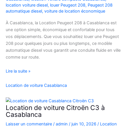
location voiture diesel
,
louer Peugeot 208
,
Peugeot 208
automatique diesel
,
voiture de location économique
À Casablanca, la Location Peugeot 208 à Casablanca est
une option simple, économique et confortable pour tous
vos déplacements. Que vous souhaitiez louer une Peugeot
208 pour quelques jours ou plus longtemps, ce modèle
automatique diesel vous garantit une conduite fluide en ville
comme sur route.
Location
Lire la suite »
Peugeot
208
Location de voiture Casablanca
Automatique
Diesel
à
Location de voiture Citroën C3 à
Casablanca
Casablanca
:
Laisser un commentaire
/
admin
/
juin 10, 2026
/
Location
Louer