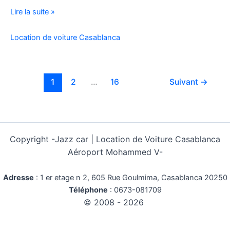
Location
Lire la suite »
Voiture
Pas
Location de voiture Casablanca
Cher
Kilométrage
Illimité
1
2
…
16
Suivant
→
Copyright -
Jazz car | Location de Voiture Casablanca
Aéroport Mohammed V-
Adresse
:
1 er etage n 2, 605 Rue Goulmima, Casablanca 20250
Téléphone
:
0673-081709
© 2008 - 2026