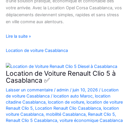
d’une solution pratique, économique et confortable dès
votre arrivée. Avec la Location Opel Corsa Casablanca, vos
déplacements deviennent simples, rapides et sans stress
en ville comme aux alentours.
Location
Lire la suite »
Opel
Corsa
Location de voiture Casablanca
Casablanca
Aéroport
|
Location de Voiture Renault Clio 5 à
Location
Casablanca ✅
Voiture
Laisser un commentaire
/
admin
/
juin 10, 2026
/
Location
Casablanca
de voiture Casablanca
/
location auto Maroc
,
location
citadine Casablanca
,
location de voiture
,
location de voiture
Renault Clio 5
,
Location Renault Clio Casablanca
,
location
voiture Casablanca
,
mobilité Casablanca
,
Renault Clio 5
,
Renault Clio 5 Casablanca
,
voiture économique Casablanca