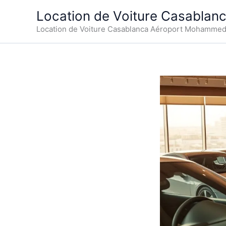
Aller
Location de Voiture Casablan
au
Location de Voiture Casablanca Aéroport Mohamme
contenu