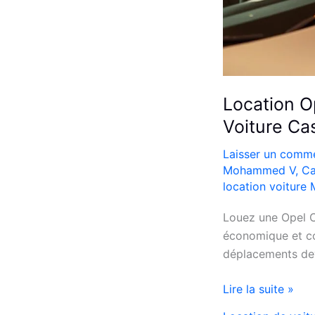
Location O
Voiture Ca
Laisser un comme
Mohammed V
,
Ca
location voiture
Louez une Opel C
économique et co
déplacements dev
Location
Lire la suite »
Opel