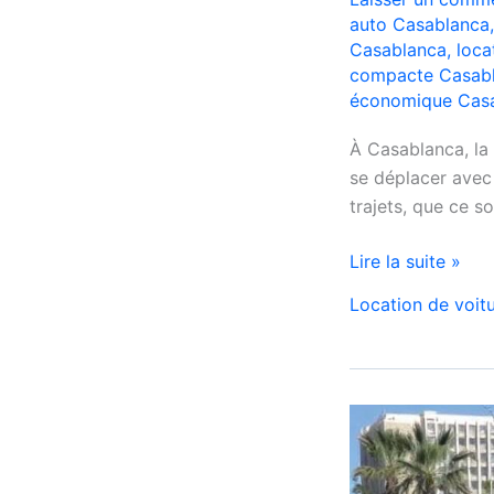
auto Casablanca
Casablanca
,
loca
compacte Casab
économique Cas
À Casablanca, la
se déplacer avec 
trajets, que ce so
Location
Lire la suite »
de
Location de voit
voiture
Citroën
C3
à
Casablanca