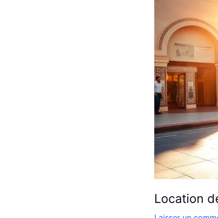
:
Louer
Facilement
Location d
Laisser un comme