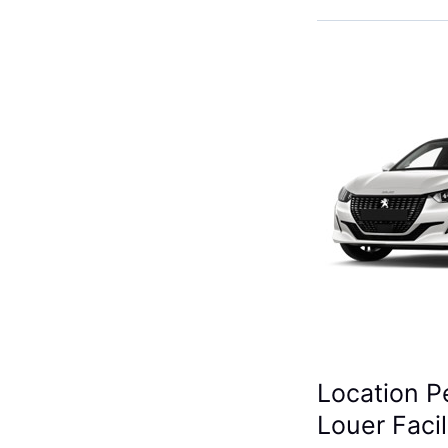
Renault
Clio
5
à
Casablanca
✅
Location P
Louer Faci