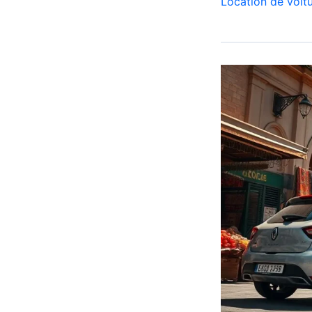
Location de voit
Corsa
Casablanca
Aéroport
|
Location
Voiture
Casablanca