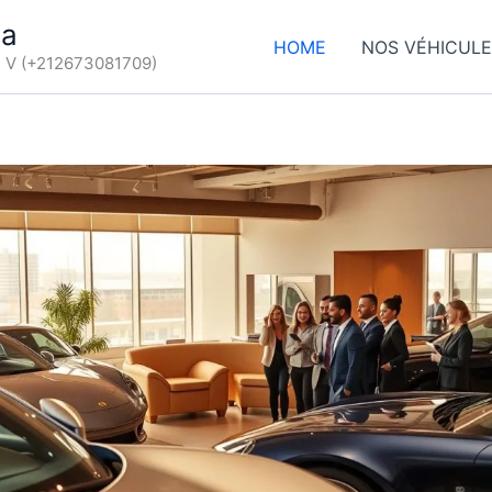
ca
HOME
NOS VÉHICUL
d V (+212673081709)