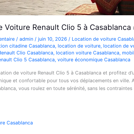
e Voiture Renault Clio 5 à Casablanca
ntaire
/
admin
/
juin 10, 2026
/
Location de voiture Casab
tion citadine Casablanca
,
location de voiture
,
location de v
Renault Clio Casablanca
,
location voiture Casablanca
,
mobi
nault Clio 5 Casablanca
,
voiture économique Casablanca
ation de voiture Renault Clio 5 à Casablanca et profitez d’
que et confortable pour tous vos déplacements en ville. A
blanca, vous roulez en toute sérénité, sans les contraintes 
ure Casablanca