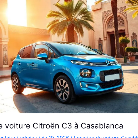
e voiture Citroën C3 à Casablanca
ntaire
/
admin
/
juin 10, 2026
/
Location de voiture Casab