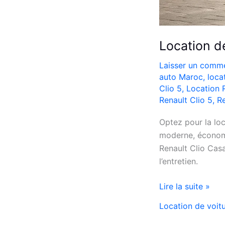
Location d
Laisser un comme
auto Maroc
,
loca
Clio 5
,
Location 
Renault Clio 5
,
Re
Optez pour la loc
moderne, économi
Renault Clio Casa
l’entretien.
Location
Lire la suite »
de
Location de voit
Voiture