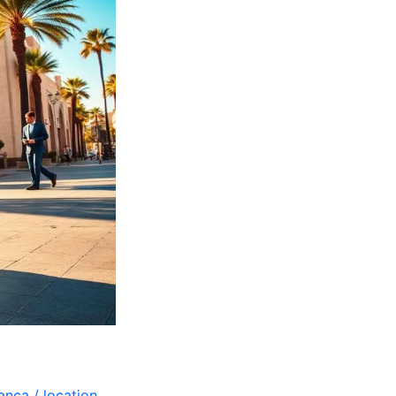
lanca
/
location