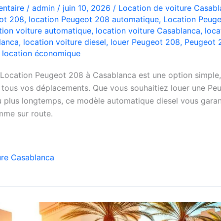
ntaire
/
admin
/
juin 10, 2026
/
Location de voiture Casab
ot 208
,
location Peugeot 208 automatique
,
Location Peug
tion voiture automatique
,
location voiture Casablanca
,
loca
lanca
,
location voiture diesel
,
louer Peugeot 208
,
Peugeot 
e location économique
 Location Peugeot 208 à Casablanca est une option simple
 tous vos déplacements. Que vous souhaitiez louer une Pe
u plus longtemps, ce modèle automatique diesel vous garan
omme sur route.
ure Casablanca