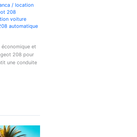
lanca
/
location
eot 208
tion voiture
208 automatique
, économique et
ugeot 208 pour
tit une conduite