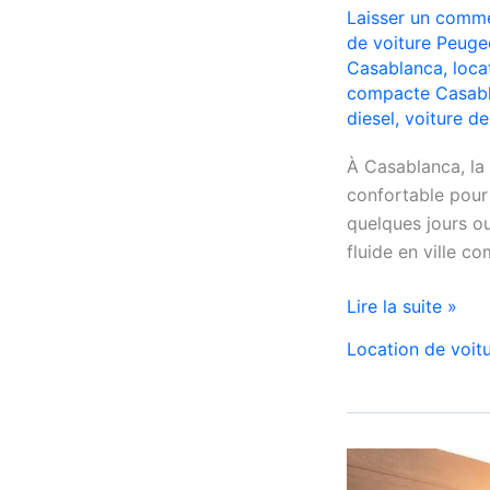
Laisser un comme
de voiture Peuge
Casablanca
,
loca
compacte Casab
diesel
,
voiture d
À Casablanca, la
confortable pour
quelques jours o
fluide en ville c
Location
Lire la suite »
Peugeot
Location de voit
208
Automatique
Diesel
à
Casablanca