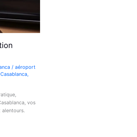
tion
lanca
/
aéroport
e Casablanca
,
atique,
Casablanca, vos
 alentours.