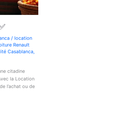
 ✅
lanca
/
location
oiture Renault
lité Casablanca
,
une citadine
vec la Location
de l’achat ou de