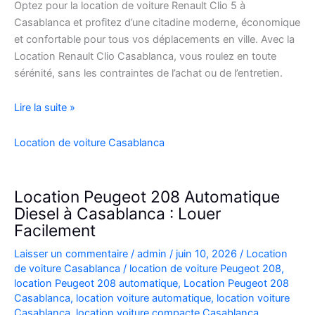
Optez pour la location de voiture Renault Clio 5 à
Casablanca et profitez d’une citadine moderne, économique
et confortable pour tous vos déplacements en ville. Avec la
Location Renault Clio Casablanca, vous roulez en toute
sérénité, sans les contraintes de l’achat ou de l’entretien.
Location
Lire la suite »
de
Voiture
Location de voiture Casablanca
Renault
Clio
5
Location Peugeot 208 Automatique
à
Diesel à Casablanca : Louer
Casablanca
Facilement
✅
Laisser un commentaire
/
admin
/
juin 10, 2026
/
Location
de voiture Casablanca
/
location de voiture Peugeot 208
,
location Peugeot 208 automatique
,
Location Peugeot 208
Casablanca
,
location voiture automatique
,
location voiture
Casablanca
,
location voiture compacte Casablanca
,