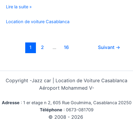
Location
Lire la suite »
Voiture
Pas
Location de voiture Casablanca
Cher
Kilométrage
Illimité
1
2
…
16
Suivant
→
Copyright -
Jazz car | Location de Voiture Casablanca
Aéroport Mohammed V-
Adresse
:
1 er etage n 2, 605 Rue Goulmima, Casablanca 20250
Téléphone
:
0673-081709
© 2008 - 2026