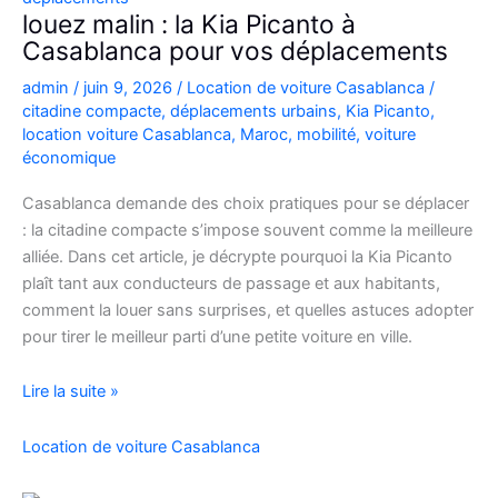
Casablanca
louez malin : la Kia Picanto à
Casablanca pour vos déplacements
admin
/
juin 9, 2026
/
Location de voiture Casablanca
/
citadine compacte
,
déplacements urbains
,
Kia Picanto
,
location voiture Casablanca
,
Maroc
,
mobilité
,
voiture
économique
Casablanca demande des choix pratiques pour se déplacer
: la citadine compacte s’impose souvent comme la meilleure
alliée. Dans cet article, je décrypte pourquoi la Kia Picanto
plaît tant aux conducteurs de passage et aux habitants,
comment la louer sans surprises, et quelles astuces adopter
pour tirer le meilleur parti d’une petite voiture en ville.
louez
Lire la suite »
malin
:
Location de voiture Casablanca
la
Kia