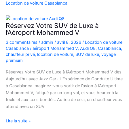
Casablanca
Location de voiture Casablanca
en
Fiat
500
Réservez Votre SUV de Luxe à
:
l’Aéroport Mohammed V
charme,
3 commentaires
/
admin
/
avril 8, 2026
/
Location de voiture
pratiques
Casablanca
/
aéroport Mohammed V
,
Audi Q8
,
Casablanca
,
et
chauffeur privé
,
location de voiture
,
SUV de luxe
,
voyage
bons
premium
plans
Réservez Votre SUV de Luxe à l’Aéroport Mohammed V dès
Aujourd’hui avec Jazz Car : L’Expérience de Conduite Ultime
à Casablanca Imaginez-vous sortir de l’avion à l’Aéroport
Mohammed V, fatigué par un long vol, et vous heurter à la
foule et aux taxis bondés. Au lieu de cela, un chauffeur vous
attend avec un SUV
Réservez
Lire la suite »
Votre