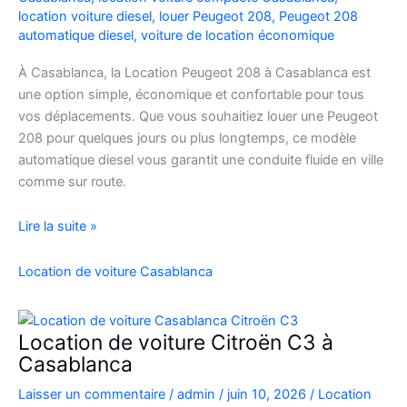
location voiture diesel
,
louer Peugeot 208
,
Peugeot 208
automatique diesel
,
voiture de location économique
À Casablanca, la Location Peugeot 208 à Casablanca est
une option simple, économique et confortable pour tous
vos déplacements. Que vous souhaitiez louer une Peugeot
208 pour quelques jours ou plus longtemps, ce modèle
automatique diesel vous garantit une conduite fluide en ville
comme sur route.
Location
Lire la suite »
Peugeot
208
Location de voiture Casablanca
Automatique
Diesel
à
Location de voiture Citroën C3 à
Casablanca
Casablanca
:
Laisser un commentaire
/
admin
/
juin 10, 2026
/
Location
Louer