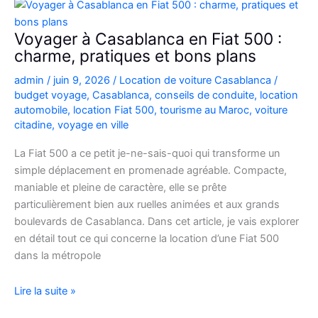
Picanto
à
Voyager à Casablanca en Fiat 500 :
Casablanca
charme, pratiques et bons plans
pour
admin
/
juin 9, 2026
/
Location de voiture Casablanca
/
vos
budget voyage
,
Casablanca
,
conseils de conduite
,
location
déplacements
automobile
,
location Fiat 500
,
tourisme au Maroc
,
voiture
citadine
,
voyage en ville
La Fiat 500 a ce petit je-ne-sais-quoi qui transforme un
simple déplacement en promenade agréable. Compacte,
maniable et pleine de caractère, elle se prête
particulièrement bien aux ruelles animées et aux grands
boulevards de Casablanca. Dans cet article, je vais explorer
en détail tout ce qui concerne la location d’une Fiat 500
dans la métropole
Voyager
Lire la suite »
à