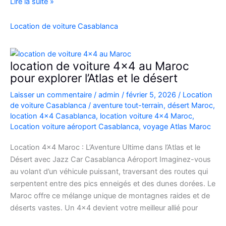
Location
Lire la suite »
Range
Rover
Location de voiture Casablanca
Vogue
Casablanca
location de voiture 4×4 au Maroc
pour explorer l’Atlas et le désert
Laisser un commentaire
/
admin
/
février 5, 2026
/
Location
de voiture Casablanca
/
aventure tout-terrain
,
désert Maroc
,
location 4x4 Casablanca
,
location voiture 4x4 Maroc
,
Location voiture aéroport Casablanca
,
voyage Atlas Maroc
Location 4×4 Maroc : L’Aventure Ultime dans l’Atlas et le
Désert avec Jazz Car Casablanca Aéroport Imaginez-vous
au volant d’un véhicule puissant, traversant des routes qui
serpentent entre des pics enneigés et des dunes dorées. Le
Maroc offre ce mélange unique de montagnes raides et de
déserts vastes. Un 4×4 devient votre meilleur allié pour