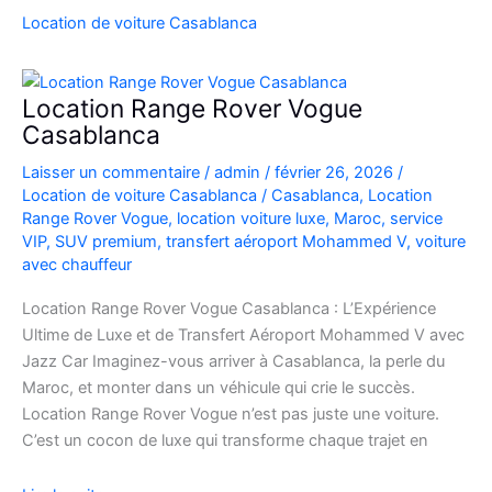
SUV
Location de voiture Casablanca
de
Luxe
à
Location Range Rover Vogue
l’Aéroport
Casablanca
Mohammed
Laisser un commentaire
/
admin
/
février 26, 2026
/
V
Location de voiture Casablanca
/
Casablanca
,
Location
Range Rover Vogue
,
location voiture luxe
,
Maroc
,
service
VIP
,
SUV premium
,
transfert aéroport Mohammed V
,
voiture
avec chauffeur
Location Range Rover Vogue Casablanca : L’Expérience
Ultime de Luxe et de Transfert Aéroport Mohammed V avec
Jazz Car Imaginez-vous arriver à Casablanca, la perle du
Maroc, et monter dans un véhicule qui crie le succès.
Location Range Rover Vogue n’est pas juste une voiture.
C’est un cocon de luxe qui transforme chaque trajet en