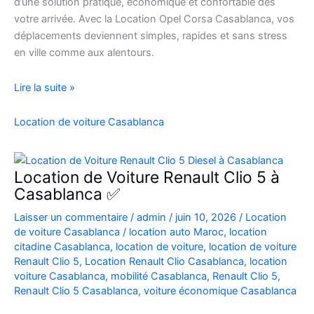
d’une solution pratique, économique et confortable dès
votre arrivée. Avec la Location Opel Corsa Casablanca, vos
déplacements deviennent simples, rapides et sans stress
en ville comme aux alentours.
Location
Lire la suite »
Opel
Corsa
Location de voiture Casablanca
Casablanca
Aéroport
|
Location de Voiture Renault Clio 5 à
Location
Casablanca ✅
Voiture
Laisser un commentaire
/
admin
/
juin 10, 2026
/
Location
Casablanca
de voiture Casablanca
/
location auto Maroc
,
location
citadine Casablanca
,
location de voiture
,
location de voiture
Renault Clio 5
,
Location Renault Clio Casablanca
,
location
voiture Casablanca
,
mobilité Casablanca
,
Renault Clio 5
,
Renault Clio 5 Casablanca
,
voiture économique Casablanca