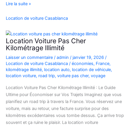
location
Lire la suite »
de
voiture
Location de voiture Casablanca
4×4
au
Maroc
Location Voiture Pas Cher
pour
Kilométrage Illimité
explorer
Laisser un commentaire
/
admin
/
janvier 19, 2026
/
l’Atlas
Location de voiture Casablanca
/
économies
,
France
,
et
kilométrage illimité
,
location auto
,
location de véhicule
,
le
location voiture
,
road trip
,
voiture pas cher
,
voyage
désert
Location Voiture Pas Cher Kilométrage Illimité : Le Guide
Ultime pour Économiser sur Vos Trajets Imaginez que vous
planifiez un road trip à travers la France. Vous réservez une
voiture, mais au retour, une facture surprise pour des
kilomètres excédentaires vous tombe dessus. Ça arrive trop
souvent et ça ruine le plaisir. La location voiture