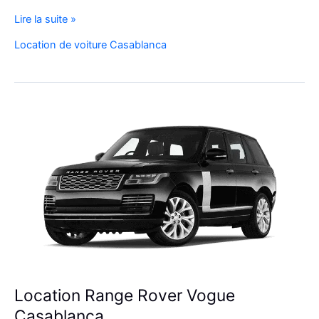
Réservez
Lire la suite »
Votre
Location de voiture Casablanca
SUV
de
Luxe
à
l’Aéroport
Mohammed
V
Location Range Rover Vogue
Casablanca