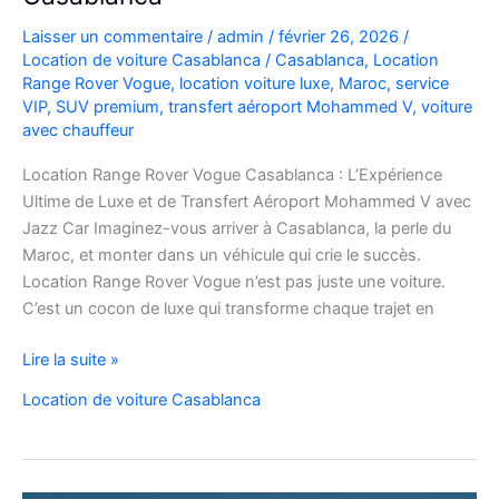
Laisser un commentaire
/
admin
/
février 26, 2026
/
Location de voiture Casablanca
/
Casablanca
,
Location
Range Rover Vogue
,
location voiture luxe
,
Maroc
,
service
VIP
,
SUV premium
,
transfert aéroport Mohammed V
,
voiture
avec chauffeur
Location Range Rover Vogue Casablanca : L’Expérience
Ultime de Luxe et de Transfert Aéroport Mohammed V avec
Jazz Car Imaginez-vous arriver à Casablanca, la perle du
Maroc, et monter dans un véhicule qui crie le succès.
Location Range Rover Vogue n’est pas juste une voiture.
C’est un cocon de luxe qui transforme chaque trajet en
Location
Lire la suite »
Range
Location de voiture Casablanca
Rover
Vogue
Casablanca