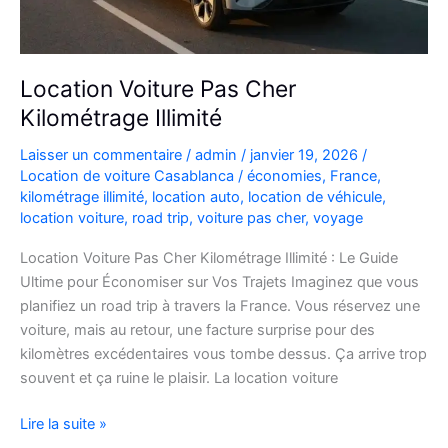
Location Voiture Pas Cher
Kilométrage Illimité
Laisser un commentaire
/
admin
/
janvier 19, 2026
/
Location de voiture Casablanca
/
économies
,
France
,
kilométrage illimité
,
location auto
,
location de véhicule
,
location voiture
,
road trip
,
voiture pas cher
,
voyage
Location Voiture Pas Cher Kilométrage Illimité : Le Guide
Ultime pour Économiser sur Vos Trajets Imaginez que vous
planifiez un road trip à travers la France. Vous réservez une
voiture, mais au retour, une facture surprise pour des
kilomètres excédentaires vous tombe dessus. Ça arrive trop
souvent et ça ruine le plaisir. La location voiture
Location
Lire la suite »
Voiture