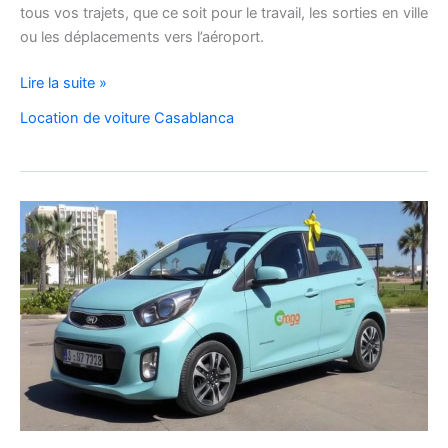
tous vos trajets, que ce soit pour le travail, les sorties en ville
ou les déplacements vers l’aéroport.
Location
Lire la suite »
de
Location de voiture Casablanca
voiture
Citroën
C3
à
Casablanca