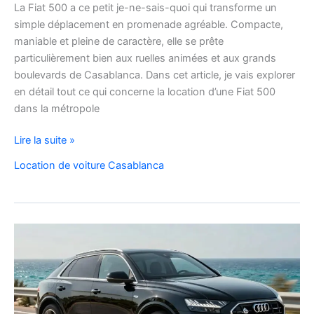
La Fiat 500 a ce petit je-ne-sais-quoi qui transforme un
simple déplacement en promenade agréable. Compacte,
maniable et pleine de caractère, elle se prête
particulièrement bien aux ruelles animées et aux grands
boulevards de Casablanca. Dans cet article, je vais explorer
en détail tout ce qui concerne la location d’une Fiat 500
dans la métropole
Voyager
Lire la suite »
à
Location de voiture Casablanca
Casablanca
en
Fiat
500
:
charme,
pratiques
et
bons