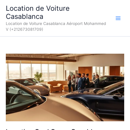
Aller
Location de Voiture
au
Casablanca
contenu
Location de Voiture Casablanca Aéroport Mohammed
V (+212673081709)