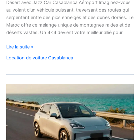
Désert avec Jazz Car Casablanca Aéroport Imaginez-vous
au volant d’un véhicule puissant, traversant des routes qui
serpentent entre des pics enneigés et des dunes dorées. Le
Maroc offre ce mélange unique de montagnes raides et de
déserts vastes. Un 4×4 devient votre meilleur allié pour
location
Lire la suite »
de
Location de voiture Casablanca
voiture
4×4
au
Maroc
pour
explorer
l’Atlas
et
le
désert