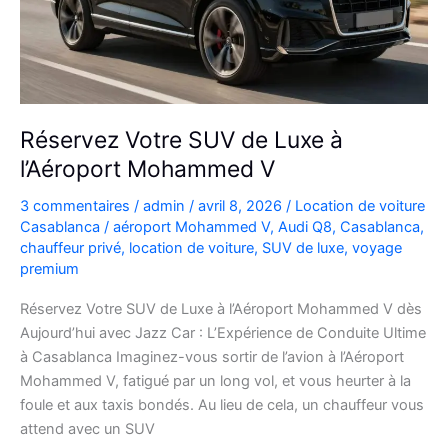
plans
Réservez Votre SUV de Luxe à
l’Aéroport Mohammed V
3 commentaires
/
admin
/
avril 8, 2026
/
Location de voiture
Casablanca
/
aéroport Mohammed V
,
Audi Q8
,
Casablanca
,
chauffeur privé
,
location de voiture
,
SUV de luxe
,
voyage
premium
Réservez Votre SUV de Luxe à l’Aéroport Mohammed V dès
Aujourd’hui avec Jazz Car : L’Expérience de Conduite Ultime
à Casablanca Imaginez-vous sortir de l’avion à l’Aéroport
Mohammed V, fatigué par un long vol, et vous heurter à la
foule et aux taxis bondés. Au lieu de cela, un chauffeur vous
attend avec un SUV