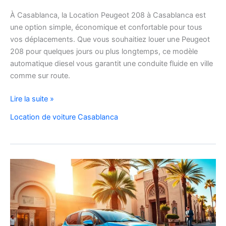
À Casablanca, la Location Peugeot 208 à Casablanca est
une option simple, économique et confortable pour tous
vos déplacements. Que vous souhaitiez louer une Peugeot
208 pour quelques jours ou plus longtemps, ce modèle
automatique diesel vous garantit une conduite fluide en ville
comme sur route.
Location
Lire la suite »
Peugeot
Location de voiture Casablanca
208
Automatique
Diesel
à
Casablanca
:
Louer
Facilement