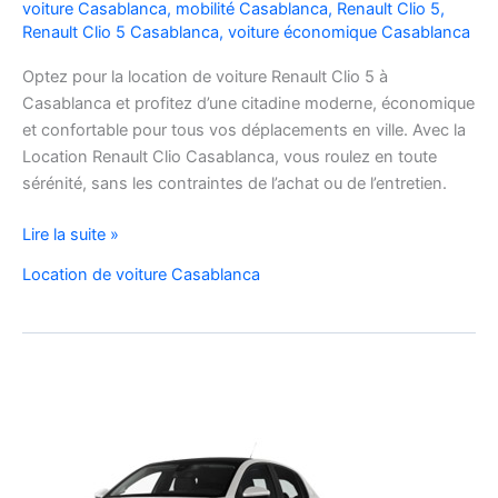
voiture Casablanca
,
mobilité Casablanca
,
Renault Clio 5
,
Renault Clio 5 Casablanca
,
voiture économique Casablanca
Optez pour la location de voiture Renault Clio 5 à
Casablanca et profitez d’une citadine moderne, économique
et confortable pour tous vos déplacements en ville. Avec la
Location Renault Clio Casablanca, vous roulez en toute
sérénité, sans les contraintes de l’achat ou de l’entretien.
Location
Lire la suite »
de
Location de voiture Casablanca
Voiture
Renault
Clio
5
à
Casablanca
✅