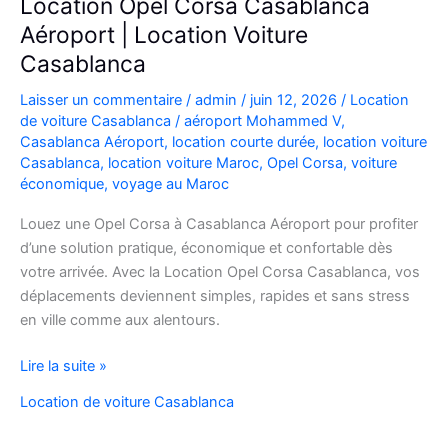
Location Opel Corsa Casablanca
Aéroport | Location Voiture
Casablanca
Laisser un commentaire
/
admin
/
juin 12, 2026
/
Location
de voiture Casablanca
/
aéroport Mohammed V
,
Casablanca Aéroport
,
location courte durée
,
location voiture
Casablanca
,
location voiture Maroc
,
Opel Corsa
,
voiture
économique
,
voyage au Maroc
Louez une Opel Corsa à Casablanca Aéroport pour profiter
d’une solution pratique, économique et confortable dès
votre arrivée. Avec la Location Opel Corsa Casablanca, vos
déplacements deviennent simples, rapides et sans stress
en ville comme aux alentours.
Location
Lire la suite »
Opel
Location de voiture Casablanca
Corsa
Casablanca