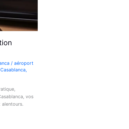
tion
lanca
/
aéroport
e Casablanca
,
atique,
Casablanca, vos
 alentours.