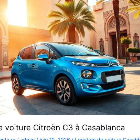
e voiture Citroën C3 à Casablanca
ntaire
/
admin
/
juin 10, 2026
/
Location de voiture Casab