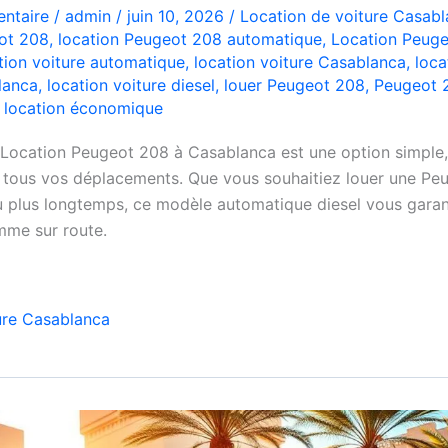
ntaire
/
admin
/
juin 10, 2026
/
Location de voiture Casab
ot 208
,
location Peugeot 208 automatique
,
Location Peug
tion voiture automatique
,
location voiture Casablanca
,
loca
lanca
,
location voiture diesel
,
louer Peugeot 208
,
Peugeot 
e location économique
 Location Peugeot 208 à Casablanca est une option simple
 tous vos déplacements. Que vous souhaitiez louer une Pe
u plus longtemps, ce modèle automatique diesel vous garan
omme sur route.
ure Casablanca