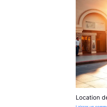
:
Louer
Facilement
Location d
Laisser un comme