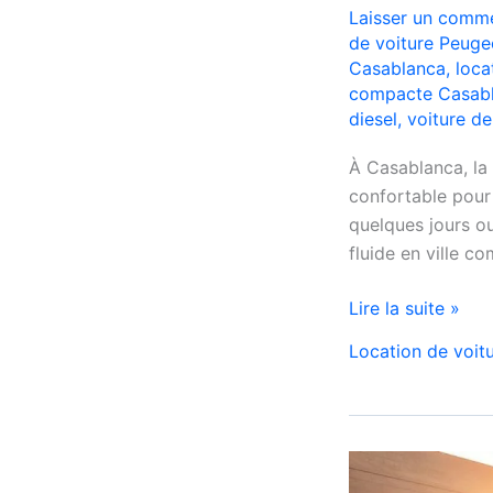
Laisser un comme
de voiture Peuge
Casablanca
,
loca
compacte Casab
diesel
,
voiture d
À Casablanca, la
confortable pour
quelques jours o
fluide en ville c
Location
Lire la suite »
Peugeot
Location de voit
208
Automatique
Diesel
à
Casablanca