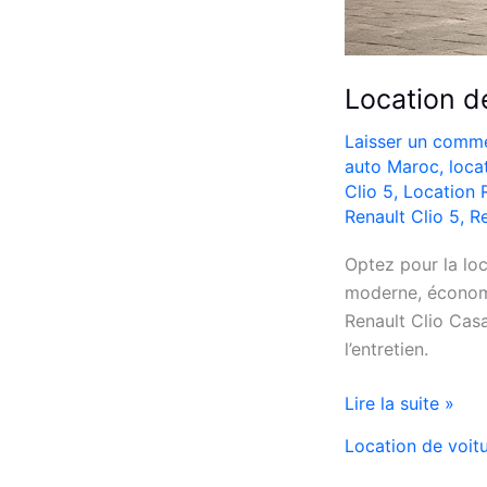
Location d
Laisser un comme
auto Maroc
,
loca
Clio 5
,
Location 
Renault Clio 5
,
Re
Optez pour la loc
moderne, économi
Renault Clio Casa
l’entretien.
Location
Lire la suite »
de
Location de voit
Voiture