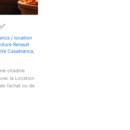
 ✅
lanca
/
location
oiture Renault
lité Casablanca
,
une citadine
vec la Location
de l’achat ou de