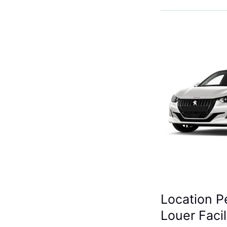
Renault
Clio
5
à
Casablanca
✅
Location P
Louer Faci