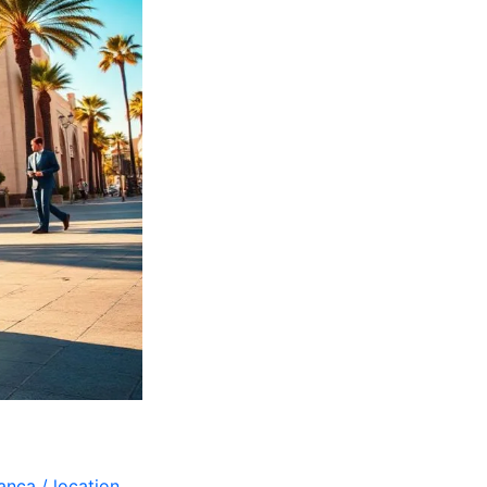
lanca
/
location