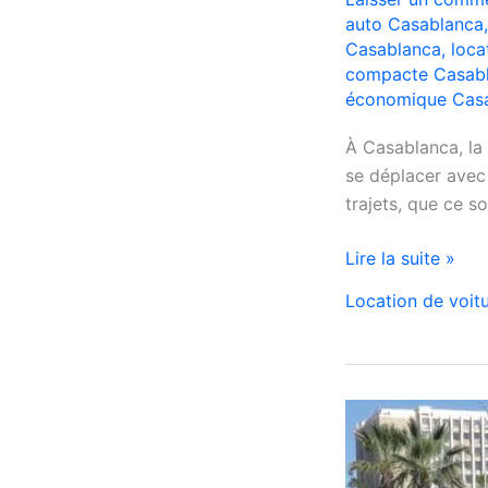
auto Casablanca
Casablanca
,
loca
compacte Casab
économique Cas
À Casablanca, la
se déplacer avec 
trajets, que ce so
Location
Lire la suite »
de
Location de voit
voiture
Citroën
C3
à
Casablanca