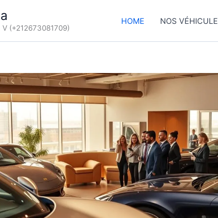
ca
HOME
NOS VÉHICUL
d V (+212673081709)