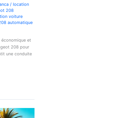
lanca
/
location
eot 208
tion voiture
208 automatique
, économique et
ugeot 208 pour
tit une conduite