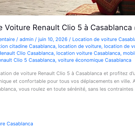
e Voiture Renault Clio 5 à Casablanca
ntaire
/
admin
/
juin 10, 2026
/
Location de voiture Casab
tion citadine Casablanca
,
location de voiture
,
location de v
Renault Clio Casablanca
,
location voiture Casablanca
,
mobi
nault Clio 5 Casablanca
,
voiture économique Casablanca
ation de voiture Renault Clio 5 à Casablanca et profitez d’
que et confortable pour tous vos déplacements en ville. A
blanca, vous roulez en toute sérénité, sans les contraintes 
ure Casablanca