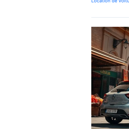
Location de voit
Corsa
Casablanca
Aéroport
|
Location
Voiture
Casablanca