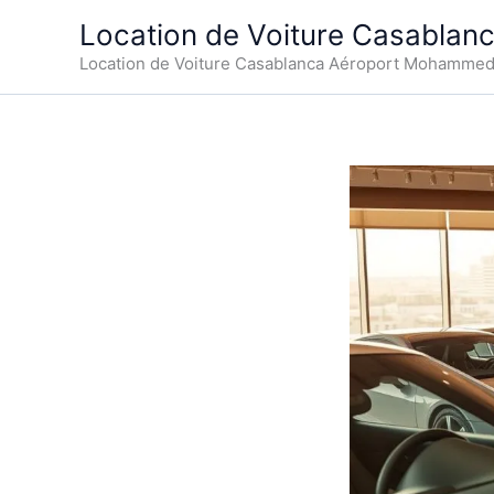
Aller
Location de Voiture Casablan
au
Location de Voiture Casablanca Aéroport Mohamme
contenu