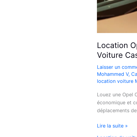
Location O
Voiture Ca
Laisser un comme
Mohammed V
,
Ca
location voiture
Louez une Opel C
économique et co
déplacements dev
Location
Lire la suite »
Opel