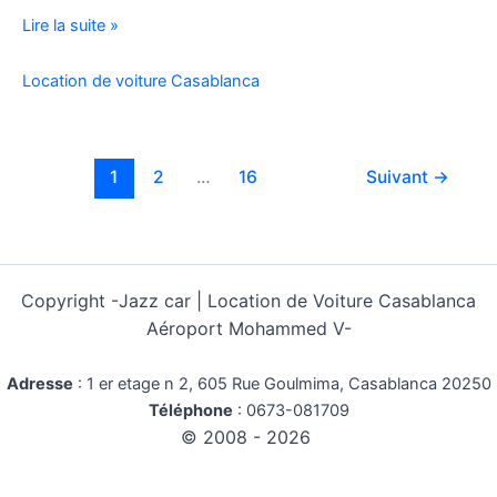
Location
Lire la suite »
Voiture
Pas
Location de voiture Casablanca
Cher
Kilométrage
Illimité
1
2
…
16
Suivant
→
Copyright -
Jazz car | Location de Voiture Casablanca
Aéroport Mohammed V-
Adresse
:
1 er etage n 2, 605 Rue Goulmima, Casablanca 20250
Téléphone
:
0673-081709
© 2008 - 2026