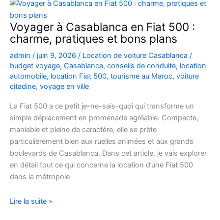
Picanto
à
Voyager à Casablanca en Fiat 500 :
Casablanca
charme, pratiques et bons plans
pour
admin
/
juin 9, 2026
/
Location de voiture Casablanca
/
vos
budget voyage
,
Casablanca
,
conseils de conduite
,
location
déplacements
automobile
,
location Fiat 500
,
tourisme au Maroc
,
voiture
citadine
,
voyage en ville
La Fiat 500 a ce petit je-ne-sais-quoi qui transforme un
simple déplacement en promenade agréable. Compacte,
maniable et pleine de caractère, elle se prête
particulièrement bien aux ruelles animées et aux grands
boulevards de Casablanca. Dans cet article, je vais explorer
en détail tout ce qui concerne la location d’une Fiat 500
dans la métropole
Voyager
Lire la suite »
à