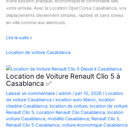
d’une solution pratique, économique et confortable dès
votre arrivée. Avec la Location Opel Corsa Casablanca, vos
déplacements deviennent simples, rapides et sans stress
en ville comme aux alentours.
Location
Lire la suite »
Opel
Corsa
Location de voiture Casablanca
Casablanca
Aéroport
|
Location de Voiture Renault Clio 5 à
Location
Casablanca ✅
Voiture
Laisser un commentaire
/
admin
/
juin 10, 2026
/
Location
Casablanca
de voiture Casablanca
/
location auto Maroc
,
location
citadine Casablanca
,
location de voiture
,
location de voiture
Renault Clio 5
,
Location Renault Clio Casablanca
,
location
voiture Casablanca
,
mobilité Casablanca
,
Renault Clio 5
,
Renault Clio 5 Casablanca
,
voiture économique Casablanca