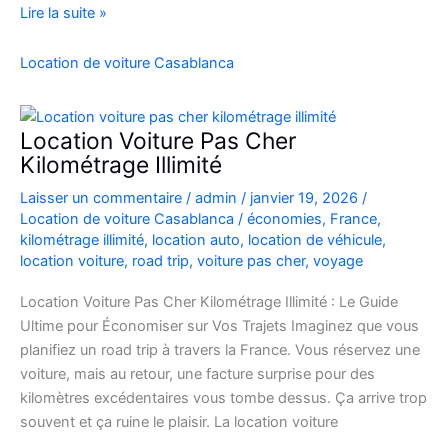
location
Lire la suite »
de
voiture
Location de voiture Casablanca
4×4
au
Maroc
Location Voiture Pas Cher
pour
Kilométrage Illimité
explorer
Laisser un commentaire
/
admin
/
janvier 19, 2026
/
l’Atlas
Location de voiture Casablanca
/
économies
,
France
,
et
kilométrage illimité
,
location auto
,
location de véhicule
,
le
location voiture
,
road trip
,
voiture pas cher
,
voyage
désert
Location Voiture Pas Cher Kilométrage Illimité : Le Guide
Ultime pour Économiser sur Vos Trajets Imaginez que vous
planifiez un road trip à travers la France. Vous réservez une
voiture, mais au retour, une facture surprise pour des
kilomètres excédentaires vous tombe dessus. Ça arrive trop
souvent et ça ruine le plaisir. La location voiture