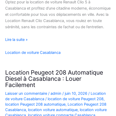
Optez pour la location de voiture Renault Clio 5 à
Casablanca et profitez d’une citadine moderne, économique
et confortable pour tous vos déplacements en ville. Avec la
Location Renault Clio Casablanca, vous roulez en toute
sérénité, sans les contraintes de l’achat ou de l’entretien.
Location
Lire la suite »
de
Voiture
Location de voiture Casablanca
Renault
Clio
5
Location Peugeot 208 Automatique
à
Diesel à Casablanca : Louer
Casablanca
Facilement
✅
Laisser un commentaire
/
admin
/
juin 10, 2026
/
Location
de voiture Casablanca
/
location de voiture Peugeot 208
,
location Peugeot 208 automatique
,
Location Peugeot 208
Casablanca
,
location voiture automatique
,
location voiture
Casablanca
,
location voiture compacte Casablanca
,