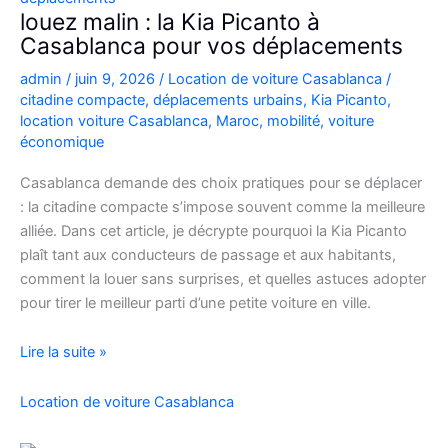
Casablanca
louez malin : la Kia Picanto à
Casablanca pour vos déplacements
admin
/
juin 9, 2026
/
Location de voiture Casablanca
/
citadine compacte
,
déplacements urbains
,
Kia Picanto
,
location voiture Casablanca
,
Maroc
,
mobilité
,
voiture
économique
Casablanca demande des choix pratiques pour se déplacer
: la citadine compacte s’impose souvent comme la meilleure
alliée. Dans cet article, je décrypte pourquoi la Kia Picanto
plaît tant aux conducteurs de passage et aux habitants,
comment la louer sans surprises, et quelles astuces adopter
pour tirer le meilleur parti d’une petite voiture en ville.
louez
Lire la suite »
malin
:
Location de voiture Casablanca
la
Kia