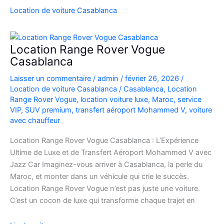
SUV
Location de voiture Casablanca
de
Luxe
à
Location Range Rover Vogue
l’Aéroport
Casablanca
Mohammed
Laisser un commentaire
/
admin
/
février 26, 2026
/
V
Location de voiture Casablanca
/
Casablanca
,
Location
Range Rover Vogue
,
location voiture luxe
,
Maroc
,
service
VIP
,
SUV premium
,
transfert aéroport Mohammed V
,
voiture
avec chauffeur
Location Range Rover Vogue Casablanca : L’Expérience
Ultime de Luxe et de Transfert Aéroport Mohammed V avec
Jazz Car Imaginez-vous arriver à Casablanca, la perle du
Maroc, et monter dans un véhicule qui crie le succès.
Location Range Rover Vogue n’est pas juste une voiture.
C’est un cocon de luxe qui transforme chaque trajet en