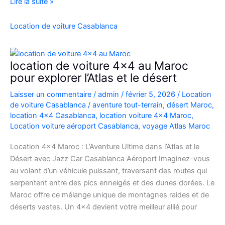
Location
Lire la suite »
Range
Rover
Location de voiture Casablanca
Vogue
Casablanca
location de voiture 4×4 au Maroc
pour explorer l’Atlas et le désert
Laisser un commentaire
/
admin
/
février 5, 2026
/
Location
de voiture Casablanca
/
aventure tout-terrain
,
désert Maroc
,
location 4x4 Casablanca
,
location voiture 4x4 Maroc
,
Location voiture aéroport Casablanca
,
voyage Atlas Maroc
Location 4×4 Maroc : L’Aventure Ultime dans l’Atlas et le
Désert avec Jazz Car Casablanca Aéroport Imaginez-vous
au volant d’un véhicule puissant, traversant des routes qui
serpentent entre des pics enneigés et des dunes dorées. Le
Maroc offre ce mélange unique de montagnes raides et de
déserts vastes. Un 4×4 devient votre meilleur allié pour