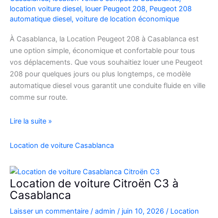
location voiture diesel
,
louer Peugeot 208
,
Peugeot 208
automatique diesel
,
voiture de location économique
À Casablanca, la Location Peugeot 208 à Casablanca est
une option simple, économique et confortable pour tous
vos déplacements. Que vous souhaitiez louer une Peugeot
208 pour quelques jours ou plus longtemps, ce modèle
automatique diesel vous garantit une conduite fluide en ville
comme sur route.
Location
Lire la suite »
Peugeot
208
Location de voiture Casablanca
Automatique
Diesel
à
Location de voiture Citroën C3 à
Casablanca
Casablanca
:
Laisser un commentaire
/
admin
/
juin 10, 2026
/
Location
Louer