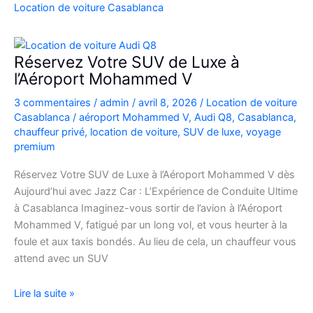
Casablanca
Location de voiture Casablanca
en
Fiat
500
Réservez Votre SUV de Luxe à
:
l’Aéroport Mohammed V
charme,
3 commentaires
/
admin
/
avril 8, 2026
/
Location de voiture
pratiques
Casablanca
/
aéroport Mohammed V
,
Audi Q8
,
Casablanca
,
et
chauffeur privé
,
location de voiture
,
SUV de luxe
,
voyage
bons
premium
plans
Réservez Votre SUV de Luxe à l’Aéroport Mohammed V dès
Aujourd’hui avec Jazz Car : L’Expérience de Conduite Ultime
à Casablanca Imaginez-vous sortir de l’avion à l’Aéroport
Mohammed V, fatigué par un long vol, et vous heurter à la
foule et aux taxis bondés. Au lieu de cela, un chauffeur vous
attend avec un SUV
Réservez
Lire la suite »
Votre