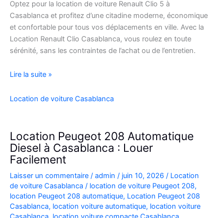
Optez pour la location de voiture Renault Clio 5 à
Casablanca et profitez d’une citadine moderne, économique
et confortable pour tous vos déplacements en ville. Avec la
Location Renault Clio Casablanca, vous roulez en toute
sérénité, sans les contraintes de l’achat ou de l’entretien.
Location
Lire la suite »
de
Voiture
Location de voiture Casablanca
Renault
Clio
5
Location Peugeot 208 Automatique
à
Diesel à Casablanca : Louer
Casablanca
Facilement
✅
Laisser un commentaire
/
admin
/
juin 10, 2026
/
Location
de voiture Casablanca
/
location de voiture Peugeot 208
,
location Peugeot 208 automatique
,
Location Peugeot 208
Casablanca
,
location voiture automatique
,
location voiture
Casablanca
,
location voiture compacte Casablanca
,