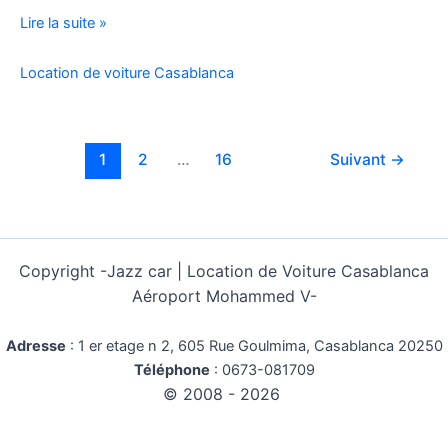
Location
Lire la suite »
Voiture
Pas
Location de voiture Casablanca
Cher
Kilométrage
Illimité
1
2
…
16
Suivant
→
Copyright -
Jazz car | Location de Voiture Casablanca
Aéroport Mohammed V-
Adresse
:
1 er etage n 2, 605 Rue Goulmima, Casablanca 20250
Téléphone
:
0673-081709
© 2008 - 2026