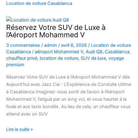
Casablanca
Location de voiture Casablanca
en
Fiat
500
Réservez Votre SUV de Luxe à
:
l’Aéroport Mohammed V
charme,
3 commentaires
/
admin
/
avril 8, 2026
/
Location de voiture
pratiques
Casablanca
/
aéroport Mohammed V
,
Audi Q8
,
Casablanca
,
et
chauffeur privé
,
location de voiture
,
SUV de luxe
,
voyage
bons
premium
plans
Réservez Votre SUV de Luxe à l’Aéroport Mohammed V dès
Aujourd’hui avec Jazz Car : L’Expérience de Conduite Ultime
à Casablanca Imaginez-vous sortir de l’avion à l’Aéroport
Mohammed V, fatigué par un long vol, et vous heurter à la
foule et aux taxis bondés. Au lieu de cela, un chauffeur vous
attend avec un SUV
Réservez
Lire la suite »
Votre