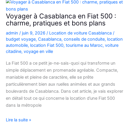
Picanto
à
Voyager à Casablanca en Fiat 500 :
Casablanca
charme, pratiques et bons plans
pour
admin
/
juin 9, 2026
/
Location de voiture Casablanca
/
vos
budget voyage
,
Casablanca
,
conseils de conduite
,
location
déplacements
automobile
,
location Fiat 500
,
tourisme au Maroc
,
voiture
citadine
,
voyage en ville
La Fiat 500 a ce petit je-ne-sais-quoi qui transforme un
simple déplacement en promenade agréable. Compacte,
maniable et pleine de caractère, elle se prête
particulièrement bien aux ruelles animées et aux grands
boulevards de Casablanca. Dans cet article, je vais explorer
en détail tout ce qui concerne la location d’une Fiat 500
dans la métropole
Voyager
Lire la suite »
à