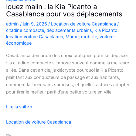
Casablanca
louez malin : la Kia Picanto à
Casablanca pour vos déplacements
admin
/
juin 9, 2026
/
Location de voiture Casablanca
/
citadine compacte
,
déplacements urbains
,
Kia Picanto
,
location voiture Casablanca
,
Maroc
,
mobilité
,
voiture
économique
Casablanca demande des choix pratiques pour se déplacer
: la citadine compacte s’impose souvent comme la meilleure
alliée. Dans cet article, je décrypte pourquoi la Kia Picanto
plaît tant aux conducteurs de passage et aux habitants,
comment la louer sans surprises, et quelles astuces adopter
pour tirer le meilleur parti d’une petite voiture en ville.
louez
Lire la suite »
malin
:
Location de voiture Casablanca
la
Kia