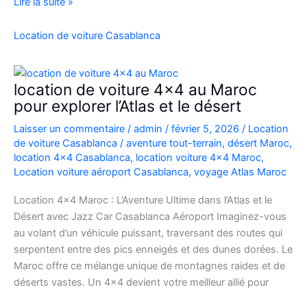
Location
Lire la suite »
Range
Rover
Location de voiture Casablanca
Vogue
Casablanca
location de voiture 4×4 au Maroc
pour explorer l’Atlas et le désert
Laisser un commentaire
/
admin
/
février 5, 2026
/
Location
de voiture Casablanca
/
aventure tout-terrain
,
désert Maroc
,
location 4x4 Casablanca
,
location voiture 4x4 Maroc
,
Location voiture aéroport Casablanca
,
voyage Atlas Maroc
Location 4×4 Maroc : L’Aventure Ultime dans l’Atlas et le
Désert avec Jazz Car Casablanca Aéroport Imaginez-vous
au volant d’un véhicule puissant, traversant des routes qui
serpentent entre des pics enneigés et des dunes dorées. Le
Maroc offre ce mélange unique de montagnes raides et de
déserts vastes. Un 4×4 devient votre meilleur allié pour