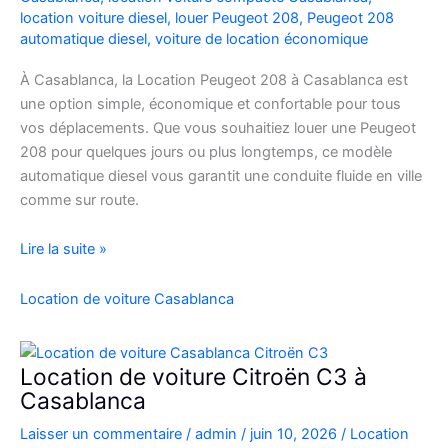
location voiture diesel
,
louer Peugeot 208
,
Peugeot 208
automatique diesel
,
voiture de location économique
À Casablanca, la Location Peugeot 208 à Casablanca est
une option simple, économique et confortable pour tous
vos déplacements. Que vous souhaitiez louer une Peugeot
208 pour quelques jours ou plus longtemps, ce modèle
automatique diesel vous garantit une conduite fluide en ville
comme sur route.
Location
Lire la suite »
Peugeot
208
Location de voiture Casablanca
Automatique
Diesel
à
Location de voiture Citroën C3 à
Casablanca
Casablanca
:
Laisser un commentaire
/
admin
/
juin 10, 2026
/
Location
Louer