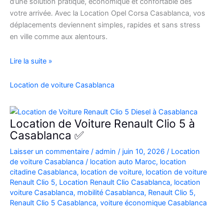
d’une solution pratique, économique et confortable dès
votre arrivée. Avec la Location Opel Corsa Casablanca, vos
déplacements deviennent simples, rapides et sans stress
en ville comme aux alentours.
Location
Lire la suite »
Opel
Corsa
Location de voiture Casablanca
Casablanca
Aéroport
|
Location de Voiture Renault Clio 5 à
Location
Casablanca ✅
Voiture
Laisser un commentaire
/
admin
/
juin 10, 2026
/
Location
Casablanca
de voiture Casablanca
/
location auto Maroc
,
location
citadine Casablanca
,
location de voiture
,
location de voiture
Renault Clio 5
,
Location Renault Clio Casablanca
,
location
voiture Casablanca
,
mobilité Casablanca
,
Renault Clio 5
,
Renault Clio 5 Casablanca
,
voiture économique Casablanca