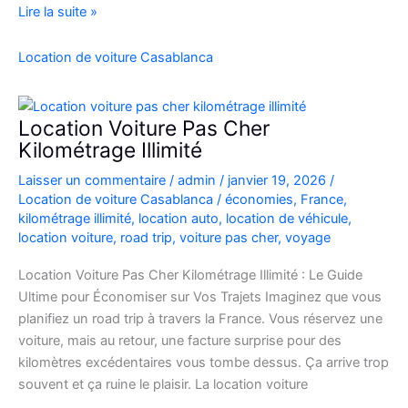
location
Lire la suite »
de
voiture
Location de voiture Casablanca
4×4
au
Maroc
Location Voiture Pas Cher
pour
Kilométrage Illimité
explorer
Laisser un commentaire
/
admin
/
janvier 19, 2026
/
l’Atlas
Location de voiture Casablanca
/
économies
,
France
,
et
kilométrage illimité
,
location auto
,
location de véhicule
,
le
location voiture
,
road trip
,
voiture pas cher
,
voyage
désert
Location Voiture Pas Cher Kilométrage Illimité : Le Guide
Ultime pour Économiser sur Vos Trajets Imaginez que vous
planifiez un road trip à travers la France. Vous réservez une
voiture, mais au retour, une facture surprise pour des
kilomètres excédentaires vous tombe dessus. Ça arrive trop
souvent et ça ruine le plaisir. La location voiture