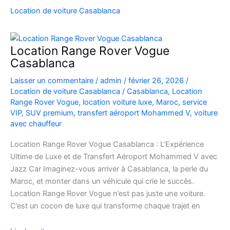
SUV
Location de voiture Casablanca
de
Luxe
à
Location Range Rover Vogue
l’Aéroport
Casablanca
Mohammed
Laisser un commentaire
/
admin
/
février 26, 2026
/
V
Location de voiture Casablanca
/
Casablanca
,
Location
Range Rover Vogue
,
location voiture luxe
,
Maroc
,
service
VIP
,
SUV premium
,
transfert aéroport Mohammed V
,
voiture
avec chauffeur
Location Range Rover Vogue Casablanca : L’Expérience
Ultime de Luxe et de Transfert Aéroport Mohammed V avec
Jazz Car Imaginez-vous arriver à Casablanca, la perle du
Maroc, et monter dans un véhicule qui crie le succès.
Location Range Rover Vogue n’est pas juste une voiture.
C’est un cocon de luxe qui transforme chaque trajet en