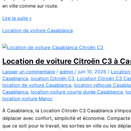
en ville comme sur route.
Location
Lire la suite »
Peugeot
Location de voiture Casablanca
208
Automatique
Diesel
à
Location de voiture Citroën C3 à C
Casablanca
:
Laisser un commentaire
/
admin
/
juin 10, 2026
/
Location
Casablanca
,
location Citroën C3
,
Location Citroën C3 Ca
Louer
location de voiture Casablanca
,
location véhicule Casabl
Facilement
Casablanca
,
location voiture courte durée Casablanca
,
lo
location voiture Maroc
À Casablanca, la Location Citroën C3 Casablanca s’impos
déplacer avec confort, simplicité et économie. Compacte et 
que ce soit pour le travail, les sorties en ville ou les dépl