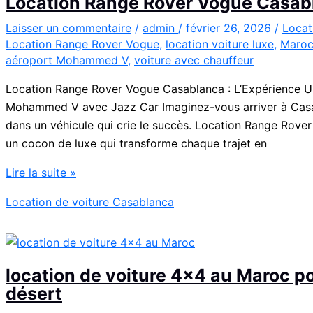
Location Range Rover Vogue Casab
l’Aéroport
Mohammed
Laisser un commentaire
/
admin
/
février 26, 2026
/
Locat
Location Range Rover Vogue
,
location voiture luxe
,
Maro
V
aéroport Mohammed V
,
voiture avec chauffeur
Location Range Rover Vogue Casablanca : L’Expérience Ul
Mohammed V avec Jazz Car Imaginez-vous arriver à Casab
dans un véhicule qui crie le succès. Location Range Rover 
un cocon de luxe qui transforme chaque trajet en
Location
Lire la suite »
Range
Location de voiture Casablanca
Rover
Vogue
Casablanca
location de voiture 4×4 au Maroc pou
désert