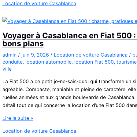
Location de voiture Casablanca
:
la
Kia
Picanto
Voyager à Casablanca en Fiat 500 :
à
bons plans
Casablanca
pour
admin
/
juin 9, 2026
/
Location de voiture Casablanca
/
b
conduite
,
location automobile
,
location Fiat 500
,
tourisme
vos
ville
déplacements
La Fiat 500 a ce petit je-ne-sais-quoi qui transforme u
agréable. Compacte, maniable et pleine de caractère, elle
ruelles animées et aux grands boulevards de Casablanca. D
détail tout ce qui concerne la location d’une Fiat 500 dan
Voyager
Lire la suite »
à
Location de voiture Casablanca
Casablanca