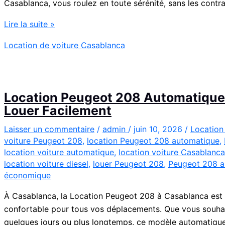
Casablanca, vous roulez en toute sérénité, sans les contrai
Location
Lire la suite »
de
Location de voiture Casablanca
Voiture
Renault
Clio
5
Location Peugeot 208 Automatique 
à
Louer Facilement
Casablanca
✅
Laisser un commentaire
/
admin
/
juin 10, 2026
/
Location
voiture Peugeot 208
,
location Peugeot 208 automatique
,
location voiture automatique
,
location voiture Casablanca
location voiture diesel
,
louer Peugeot 208
,
Peugeot 208 a
économique
À Casablanca, la Location Peugeot 208 à Casablanca est
confortable pour tous vos déplacements. Que vous souha
quelques jours ou plus longtemps, ce modèle automatique 