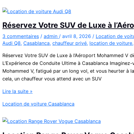
en
Fiat
500
Réservez Votre SUV de Luxe à l’A
:
charme,
3 commentaires
/
admin
/
avril 8, 2026
/
Location de voi
Audi Q8
,
Casablanca
,
chauffeur privé
,
location de voiture
pratiques
et
Réservez Votre SUV de Luxe à l’Aéroport Mohammed V dès
bons
L’Expérience de Conduite Ultime à Casablanca Imaginez-vou
plans
Mohammed V, fatigué par un long vol, et vous heurter à la
cela, un chauffeur vous attend avec un SUV
Réservez
Lire la suite »
Votre
Location de voiture Casablanca
SUV
de
Luxe
à