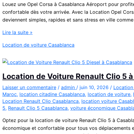
Louez une Opel Corsa à Casablanca Aéroport pour profite
confortable dès votre arrivée. Avec la Location Opel Co
deviennent simples, rapides et sans stress en ville comme
Location
Lire la suite »
Opel
Location de voiture Casablanca
Corsa
Casablanca
Aéroport
|
Location de Voiture Renault Clio 5
Location
Voiture
Laisser un commentaire
/
admin
/
juin 10, 2026
/
Location
Maroc
,
location citadine Casablanca
,
location de voiture
,
Casablanca
Location Renault Clio Casablanca
,
location voiture Casab
5
,
Renault Clio 5 Casablanca
,
voiture économique Casabl
Optez pour la location de voiture Renault Clio 5 à Casabl
économique et confortable pour tous vos déplacements en 