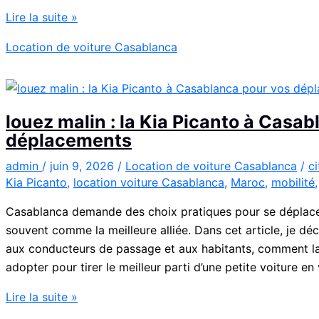
Location
Lire la suite »
de
Location de voiture Casablanca
voiture
Citroën
C3
à
louez malin : la Kia Picanto à Casa
Casablanca
déplacements
admin
/
juin 9, 2026
/
Location de voiture Casablanca
/
c
Kia Picanto
,
location voiture Casablanca
,
Maroc
,
mobilité
Casablanca demande des choix pratiques pour se déplacer
souvent comme la meilleure alliée. Dans cet article, je déc
aux conducteurs de passage et aux habitants, comment la 
adopter pour tirer le meilleur parti d’une petite voiture en v
louez
Lire la suite »
malin