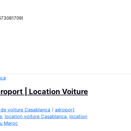
2673081709)
oport | Location Voiture
 de voiture Casablanca
/
aéroport
e
,
location voiture Casablanca
,
location
u Maroc