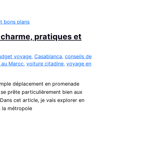
 charme, pratiques et
udget voyage
,
Casablanca
,
conseils de
 au Maroc
,
voiture citadine
,
voyage en
n simple déplacement en promenade
 se prête particulièrement bien aux
ans cet article, je vais explorer en
s la métropole