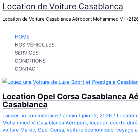
Location de Voiture Casablanca
Aller
au
Location de Voiture Casablanca Aéroport Mohammed V (+21
contenu
HOME
NOS VÉHICULES
SERVICES
CONDITIONS
CONTACT
Location Opel Corsa Casablanca Aér
Casablanca
Laisser un commentaire
/
admin
/
juin 12, 2026
/
Location
Mohammed V
,
Casablanca Aéroport
,
location courte duré
voiture Maroc
,
Opel Corsa
,
voiture économique
,
voyage a