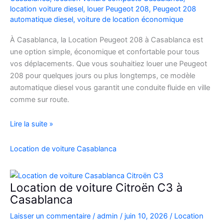
location voiture diesel
,
louer Peugeot 208
,
Peugeot 208
automatique diesel
,
voiture de location économique
À Casablanca, la Location Peugeot 208 à Casablanca est
une option simple, économique et confortable pour tous
vos déplacements. Que vous souhaitiez louer une Peugeot
208 pour quelques jours ou plus longtemps, ce modèle
automatique diesel vous garantit une conduite fluide en ville
comme sur route.
Location
Lire la suite »
Peugeot
208
Location de voiture Casablanca
Automatique
Diesel
à
Location de voiture Citroën C3 à
Casablanca
Casablanca
:
Laisser un commentaire
/
admin
/
juin 10, 2026
/
Location
Louer