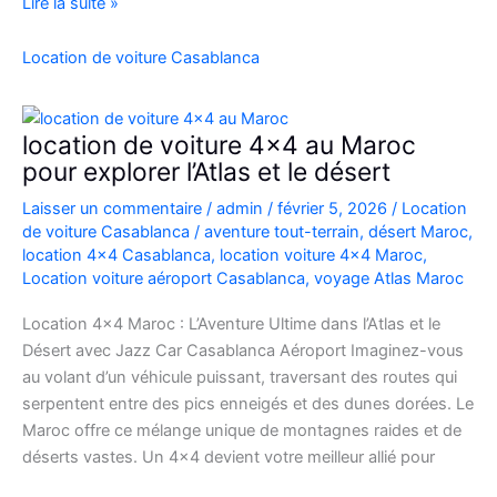
Location
Lire la suite »
Range
Rover
Location de voiture Casablanca
Vogue
Casablanca
location de voiture 4×4 au Maroc
pour explorer l’Atlas et le désert
Laisser un commentaire
/
admin
/
février 5, 2026
/
Location
de voiture Casablanca
/
aventure tout-terrain
,
désert Maroc
,
location 4x4 Casablanca
,
location voiture 4x4 Maroc
,
Location voiture aéroport Casablanca
,
voyage Atlas Maroc
Location 4×4 Maroc : L’Aventure Ultime dans l’Atlas et le
Désert avec Jazz Car Casablanca Aéroport Imaginez-vous
au volant d’un véhicule puissant, traversant des routes qui
serpentent entre des pics enneigés et des dunes dorées. Le
Maroc offre ce mélange unique de montagnes raides et de
déserts vastes. Un 4×4 devient votre meilleur allié pour