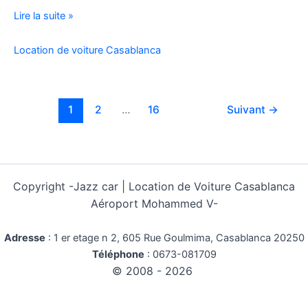
Location
Lire la suite »
Voiture
Pas
Location de voiture Casablanca
Cher
Kilométrage
Illimité
1
2
…
16
Suivant
→
Copyright -
Jazz car | Location de Voiture Casablanca
Aéroport Mohammed V-
Adresse
:
1 er etage n 2, 605 Rue Goulmima, Casablanca 20250
Téléphone
:
0673-081709
© 2008 - 2026