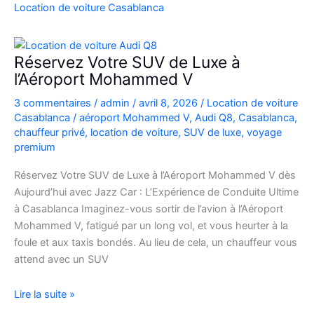
Casablanca
Location de voiture Casablanca
en
Fiat
500
Réservez Votre SUV de Luxe à
:
l’Aéroport Mohammed V
charme,
3 commentaires
/
admin
/
avril 8, 2026
/
Location de voiture
pratiques
Casablanca
/
aéroport Mohammed V
,
Audi Q8
,
Casablanca
,
et
chauffeur privé
,
location de voiture
,
SUV de luxe
,
voyage
bons
premium
plans
Réservez Votre SUV de Luxe à l’Aéroport Mohammed V dès
Aujourd’hui avec Jazz Car : L’Expérience de Conduite Ultime
à Casablanca Imaginez-vous sortir de l’avion à l’Aéroport
Mohammed V, fatigué par un long vol, et vous heurter à la
foule et aux taxis bondés. Au lieu de cela, un chauffeur vous
attend avec un SUV
Réservez
Lire la suite »
Votre