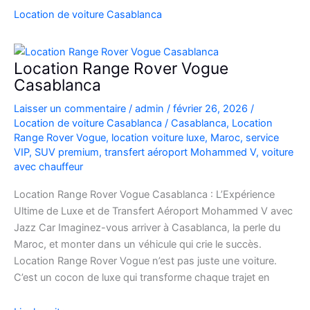
SUV
Location de voiture Casablanca
de
Luxe
à
Location Range Rover Vogue
l’Aéroport
Casablanca
Mohammed
Laisser un commentaire
/
admin
/
février 26, 2026
/
V
Location de voiture Casablanca
/
Casablanca
,
Location
Range Rover Vogue
,
location voiture luxe
,
Maroc
,
service
VIP
,
SUV premium
,
transfert aéroport Mohammed V
,
voiture
avec chauffeur
Location Range Rover Vogue Casablanca : L’Expérience
Ultime de Luxe et de Transfert Aéroport Mohammed V avec
Jazz Car Imaginez-vous arriver à Casablanca, la perle du
Maroc, et monter dans un véhicule qui crie le succès.
Location Range Rover Vogue n’est pas juste une voiture.
C’est un cocon de luxe qui transforme chaque trajet en