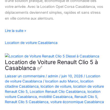
d’une solution pratique, économique et confortable dès
votre arrivée. Avec la Location Opel Corsa Casablanca, vos
déplacements deviennent simples, rapides et sans stress
en ville comme aux alentours.
Location
Lire la suite »
Opel
Corsa
Location de voiture Casablanca
Casablanca
Aéroport
|
Location de Voiture Renault Clio 5 à
Location
Casablanca ✅
Voiture
Laisser un commentaire
/
admin
/
juin 10, 2026
/
Location
Casablanca
de voiture Casablanca
/
location auto Maroc
,
location
citadine Casablanca
,
location de voiture
,
location de voiture
Renault Clio 5
,
Location Renault Clio Casablanca
,
location
voiture Casablanca
,
mobilité Casablanca
,
Renault Clio 5
,
Renault Clio 5 Casablanca
,
voiture économique Casablanca