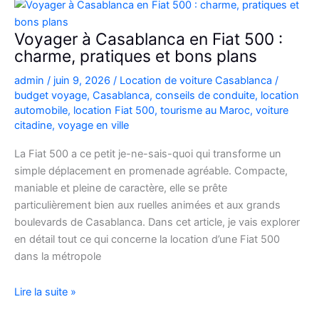
Picanto
à
Voyager à Casablanca en Fiat 500 :
Casablanca
charme, pratiques et bons plans
pour
admin
/
juin 9, 2026
/
Location de voiture Casablanca
/
vos
budget voyage
,
Casablanca
,
conseils de conduite
,
location
déplacements
automobile
,
location Fiat 500
,
tourisme au Maroc
,
voiture
citadine
,
voyage en ville
La Fiat 500 a ce petit je-ne-sais-quoi qui transforme un
simple déplacement en promenade agréable. Compacte,
maniable et pleine de caractère, elle se prête
particulièrement bien aux ruelles animées et aux grands
boulevards de Casablanca. Dans cet article, je vais explorer
en détail tout ce qui concerne la location d’une Fiat 500
dans la métropole
Voyager
Lire la suite »
à