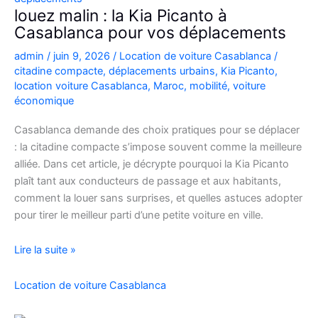
Casablanca
louez malin : la Kia Picanto à
Casablanca pour vos déplacements
admin
/
juin 9, 2026
/
Location de voiture Casablanca
/
citadine compacte
,
déplacements urbains
,
Kia Picanto
,
location voiture Casablanca
,
Maroc
,
mobilité
,
voiture
économique
Casablanca demande des choix pratiques pour se déplacer
: la citadine compacte s’impose souvent comme la meilleure
alliée. Dans cet article, je décrypte pourquoi la Kia Picanto
plaît tant aux conducteurs de passage et aux habitants,
comment la louer sans surprises, et quelles astuces adopter
pour tirer le meilleur parti d’une petite voiture en ville.
louez
Lire la suite »
malin
:
Location de voiture Casablanca
la
Kia