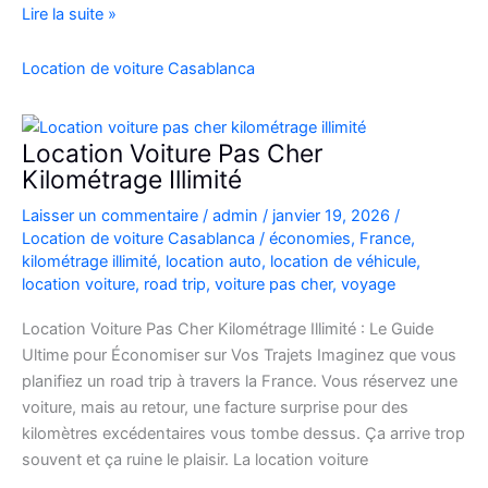
location
Lire la suite »
de
voiture
Location de voiture Casablanca
4×4
au
Maroc
Location Voiture Pas Cher
pour
Kilométrage Illimité
explorer
Laisser un commentaire
/
admin
/
janvier 19, 2026
/
l’Atlas
Location de voiture Casablanca
/
économies
,
France
,
et
kilométrage illimité
,
location auto
,
location de véhicule
,
le
location voiture
,
road trip
,
voiture pas cher
,
voyage
désert
Location Voiture Pas Cher Kilométrage Illimité : Le Guide
Ultime pour Économiser sur Vos Trajets Imaginez que vous
planifiez un road trip à travers la France. Vous réservez une
voiture, mais au retour, une facture surprise pour des
kilomètres excédentaires vous tombe dessus. Ça arrive trop
souvent et ça ruine le plaisir. La location voiture