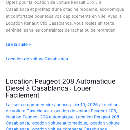
Optez pour la location de voiture Renault Clio 5 à
Casablanca et profitez d’une citadine moderne, économique
et confortable pour tous vos déplacements en ville. Avec la
Location Renault Clio Casablanca, vous roulez en toute
sérénité, sans les contraintes de l’achat ou de l’entretien.
Location
Lire la suite »
de
Voiture
Location de voiture Casablanca
Renault
Clio
5
Location Peugeot 208 Automatique
à
Diesel à Casablanca : Louer
Casablanca
Facilement
✅
Laisser un commentaire
/
admin
/
juin 10, 2026
/
Location
de voiture Casablanca
/
location de voiture Peugeot 208
,
location Peugeot 208 automatique
,
Location Peugeot 208
Casablanca
,
location voiture automatique
,
location voiture
Casablanca
,
location voiture compacte Casablanca
,