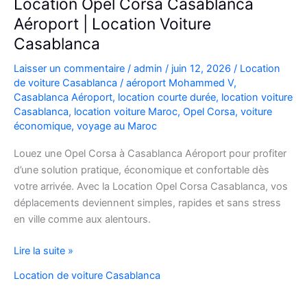
Location Opel Corsa Casablanca
Aéroport | Location Voiture
Casablanca
Laisser un commentaire
/
admin
/
juin 12, 2026
/
Location
de voiture Casablanca
/
aéroport Mohammed V
,
Casablanca Aéroport
,
location courte durée
,
location voiture
Casablanca
,
location voiture Maroc
,
Opel Corsa
,
voiture
économique
,
voyage au Maroc
Louez une Opel Corsa à Casablanca Aéroport pour profiter
d’une solution pratique, économique et confortable dès
votre arrivée. Avec la Location Opel Corsa Casablanca, vos
déplacements deviennent simples, rapides et sans stress
en ville comme aux alentours.
Location
Lire la suite »
Opel
Location de voiture Casablanca
Corsa
Casablanca