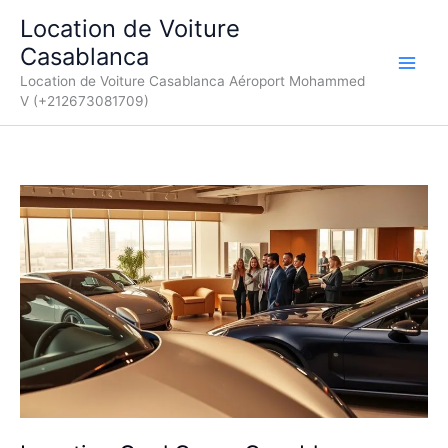
Aller
Location de Voiture
au
Casablanca
contenu
Location de Voiture Casablanca Aéroport Mohammed
V (+212673081709)