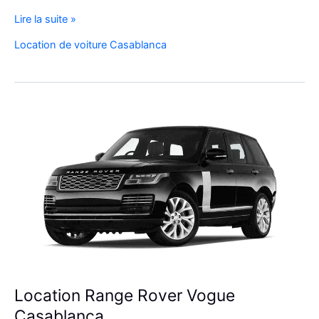
Réservez
Lire la suite »
Votre
Location de voiture Casablanca
SUV
de
Luxe
à
l’Aéroport
Mohammed
V
Location Range Rover Vogue
Casablanca