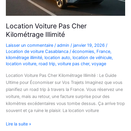
Location Voiture Pas Cher
Kilométrage Illimité
Laisser un commentaire
/
admin
/
janvier 19, 2026
/
Location de voiture Casablanca
/
économies
,
France
,
kilométrage illimité
,
location auto
,
location de véhicule
,
location voiture
,
road trip
,
voiture pas cher
,
voyage
Location Voiture Pas Cher Kilométrage Illimité : Le Guide
Ultime pour Économiser sur Vos Trajets Imaginez que vous
planifiez un road trip à travers la France. Vous réservez une
voiture, mais au retour, une facture surprise pour des
kilomètres excédentaires vous tombe dessus. Ça arrive trop
souvent et ça ruine le plaisir. La location voiture
Location
Lire la suite »
Voiture