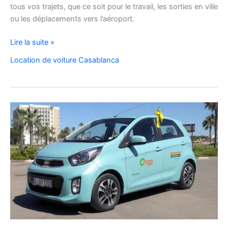
tous vos trajets, que ce soit pour le travail, les sorties en ville
ou les déplacements vers l’aéroport.
Location
Lire la suite »
de
Location de voiture Casablanca
voiture
Citroën
C3
à
Casablanca