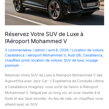
plans
Réservez Votre SUV de Luxe à
l’Aéroport Mohammed V
3 commentaires
/
admin
/
avril 8, 2026
/
Location de voiture
Casablanca
/
aéroport Mohammed V
,
Audi Q8
,
Casablanca
,
chauffeur privé
,
location de voiture
,
SUV de luxe
,
voyage
premium
Réservez Votre SUV de Luxe à l’Aéroport Mohammed V dès
Aujourd’hui avec Jazz Car : L’Expérience de Conduite Ultime
à Casablanca Imaginez-vous sortir de l’avion à l’Aéroport
Mohammed V, fatigué par un long vol, et vous heurter à la
foule et aux taxis bondés. Au lieu de cela, un chauffeur vous
attend avec un SUV