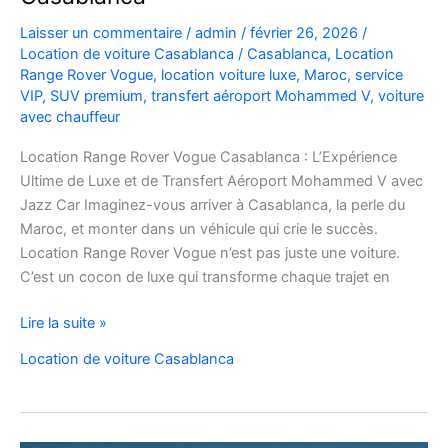
Laisser un commentaire
/
admin
/
février 26, 2026
/
Location de voiture Casablanca
/
Casablanca
,
Location
Range Rover Vogue
,
location voiture luxe
,
Maroc
,
service
VIP
,
SUV premium
,
transfert aéroport Mohammed V
,
voiture
avec chauffeur
Location Range Rover Vogue Casablanca : L’Expérience
Ultime de Luxe et de Transfert Aéroport Mohammed V avec
Jazz Car Imaginez-vous arriver à Casablanca, la perle du
Maroc, et monter dans un véhicule qui crie le succès.
Location Range Rover Vogue n’est pas juste une voiture.
C’est un cocon de luxe qui transforme chaque trajet en
Location
Lire la suite »
Range
Location de voiture Casablanca
Rover
Vogue
Casablanca