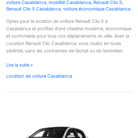
voiture Casablanca
,
mobilité Casablanca
,
Renault Clio 5
,
Renault Clio 5 Casablanca
,
voiture économique Casablanca
Optez pour la location de voiture Renault Clio 5 à
Casablanca et profitez d’une citadine moderne, économique
et confortable pour tous vos déplacements en ville. Avec la
Location Renault Clio Casablanca, vous roulez en toute
sérénité, sans les contraintes de l’achat ou de l’entretien.
Location
Lire la suite »
de
Location de voiture Casablanca
Voiture
Renault
Clio
5
à
Casablanca
✅