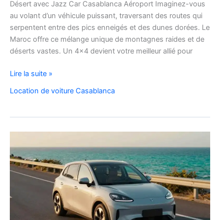
Désert avec Jazz Car Casablanca Aéroport Imaginez-vous
au volant d’un véhicule puissant, traversant des routes qui
serpentent entre des pics enneigés et des dunes dorées. Le
Maroc offre ce mélange unique de montagnes raides et de
déserts vastes. Un 4×4 devient votre meilleur allié pour
location
Lire la suite »
de
Location de voiture Casablanca
voiture
4×4
au
Maroc
pour
explorer
l’Atlas
et
le
désert