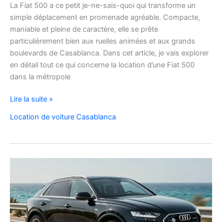
La Fiat 500 a ce petit je-ne-sais-quoi qui transforme un
simple déplacement en promenade agréable. Compacte,
maniable et pleine de caractère, elle se prête
particulièrement bien aux ruelles animées et aux grands
boulevards de Casablanca. Dans cet article, je vais explorer
en détail tout ce qui concerne la location d’une Fiat 500
dans la métropole
Voyager
Lire la suite »
à
Location de voiture Casablanca
Casablanca
en
Fiat
500
:
charme,
pratiques
et
bons