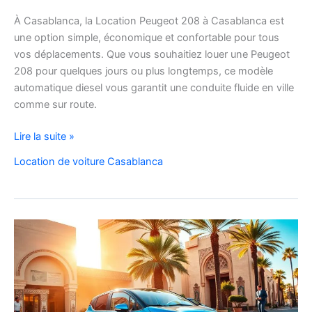
À Casablanca, la Location Peugeot 208 à Casablanca est
une option simple, économique et confortable pour tous
vos déplacements. Que vous souhaitiez louer une Peugeot
208 pour quelques jours ou plus longtemps, ce modèle
automatique diesel vous garantit une conduite fluide en ville
comme sur route.
Location
Lire la suite »
Peugeot
Location de voiture Casablanca
208
Automatique
Diesel
à
Casablanca
:
Louer
Facilement